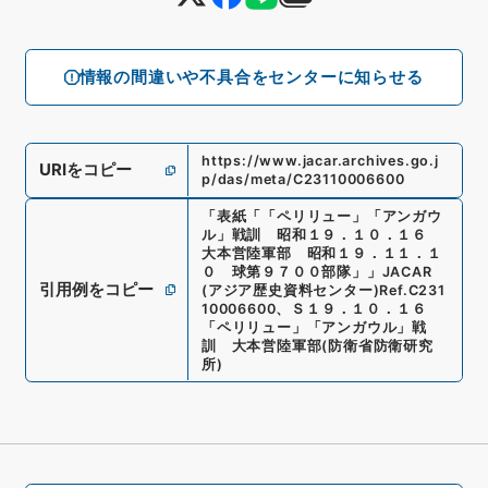
情報の間違いや不具合をセンターに知らせる
https://www.jacar.archives.go.j
URIをコピー
p/das/meta/C23110006600
「
表紙「「ペリリュー」「アンガウ
ル」戦訓 昭和１９．１０．１６
大本営陸軍部 昭和１９．１１．１
０ 球第９７００部隊」
」
JACAR
引用例をコピー
(アジア歴史資料センター)
Ref.
C231
10006600
、
Ｓ１９．１０．１６
「ペリリュー」「アンガウル」戦
訓 大本営陸軍部
(
防衛省防衛研究
所
)