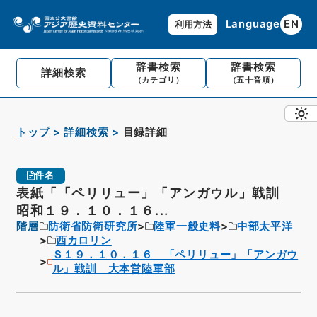
Language
EN
利用方法
辞書検索
辞書検索
詳細検索
（カテゴリ）
（五十音順）
トップ
詳細検索
目録詳細
件名
表紙「「ペリリュー」「アンガウル」戦訓
昭和１９．１０．１６...
階層
防衛省防衛研究所
陸軍一般史料
中部太平洋
西カロリン
Ｓ１９．１０．１６ 「ペリリュー」「アンガウ
ル」戦訓 大本営陸軍部