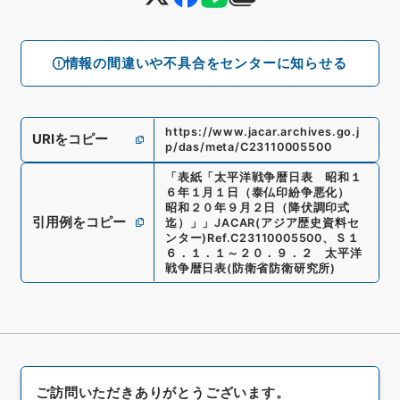
情報の間違いや不具合をセンターに知らせる
https://www.jacar.archives.go.j
URIをコピー
p/das/meta/C23110005500
「
表紙「太平洋戦争暦日表 昭和１
６年１月１日（泰仏印紛争悪化）
昭和２０年９月２日（降伏調印式
引用例をコピー
迄）」
」
JACAR(アジア歴史資料セ
ンター)
Ref.
C23110005500
、
Ｓ１
６．１．１～２０．９．２ 太平洋
戦争暦日表
(
防衛省防衛研究所
)
ご訪問いただきありがとうございます。