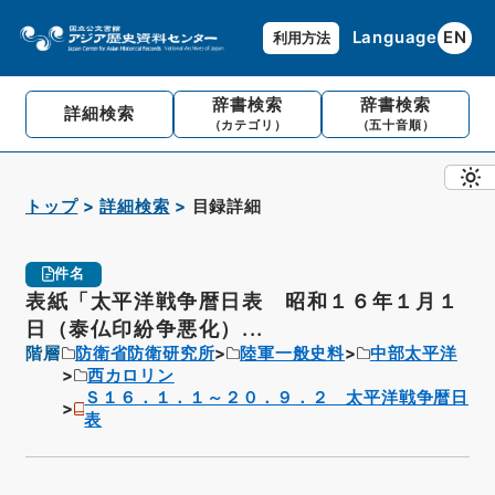
Language
EN
利用方法
辞書検索
辞書検索
詳細検索
（カテゴリ）
（五十音順）
トップ
詳細検索
目録詳細
件名
表紙「太平洋戦争暦日表 昭和１６年１月１
日（泰仏印紛争悪化）...
階層
防衛省防衛研究所
陸軍一般史料
中部太平洋
西カロリン
Ｓ１６．１．１～２０．９．２ 太平洋戦争暦日
表