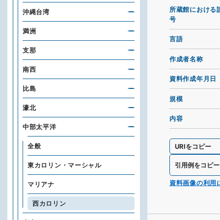
所蔵館における
沖縄台湾
号
満洲
言語
支那
作成者名称
南西
資料作成年月日
比島
規模
濠北
内容
中部太平洋
全般
URIをコピー
東カロリン・マーシャル
引用例をコピー
資料画像の利用
マリアナ
西カロリン