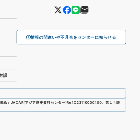
情報の間違いや不具合をセンターに知らせる
方課
表紙
」
JACAR(アジア歴史資料センター)
Ref.
C23110000400
、
第１４師