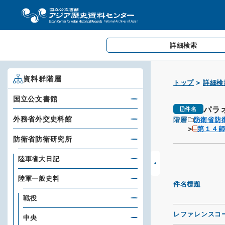
詳細検索
資料群階層
トップ
詳細検
国立公文書館
パラ
件名
外務省外交史料館
階層
防衛省防
第１４
防衛省防衛研究所
陸軍省大日記
陸軍一般史料
件名標題
戦役
レファレンスコ
中央