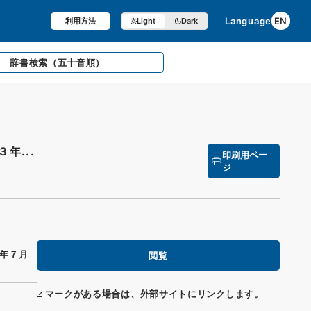
Language
EN
利用方法
Light
Dark
辞書検索
（五十音順）
年...
印刷用ペー
ジ
年７月
閲覧
マークがある場合は、外部サイトにリンクします。