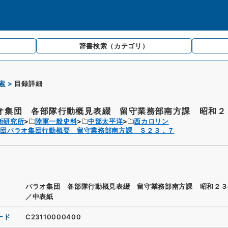
辞書検索
（カテゴリ）
索
目録詳細
オ集団 各部隊行動概見表綴 留守業務部南方課 昭和２３
衛研究所
陸軍一般史料
中部太平洋
西カロリン
師団パラオ集団行動概要 留守業務部南方課 Ｓ２３．７
パラオ集団 各部隊行動概見表綴 留守業務部南方課 昭和２３
／中表紙
ード
C23110000400