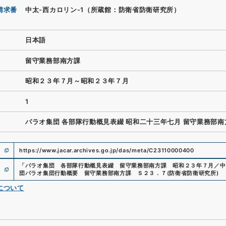
請求番
中太-西カロリン-1（所蔵館：防衛省防衛研究所）
日本語
留守業務部南方課
昭和２３年７月～昭和２３年７月
1
パラオ集団 各部隊行動概見表綴 昭和二十三年七月 留守業務部南
https://www.jacar.archives.go.jp/das/meta/C23110000400
「
パラオ集団 各部隊行動概見表綴 留守業務部南方課 昭和２３年７月／中
団パラオ集団行動概要 留守業務部南方課 Ｓ２３．７
(
防衛省防衛研究所
)
について