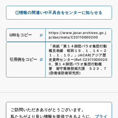
情報の間違いや不具合をセンターに知らせる
https://www.jacar.archives.go.j
URIをコピー
p/das/meta/C23110000200
「
表紙「第１４師団パラオ集団行動
概見表綴 昭和１９．１．１４～２
１．１．１０」
」
JACAR(アジア歴
引用例をコピー
史資料センター)
Ref.
C2311000020
0
、
第１４師団パラオ集団行動概
要 留守業務部南方課 Ｓ２３．７
(
防衛省防衛研究所
)
ご訪問いただきありがとうございます。
私たちがより良い情報を提供できるように、
プライ