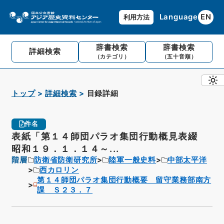
Language
EN
利用方法
辞書検索
辞書検索
詳細検索
（カテゴリ）
（五十音順）
トップ
詳細検索
目録詳細
件名
表紙「第１４師団パラオ集団行動概見表綴
昭和１９．１．１４～...
階層
防衛省防衛研究所
陸軍一般史料
中部太平洋
西カロリン
第１４師団パラオ集団行動概要 留守業務部南方
課 Ｓ２３．７