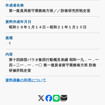
作成者名称
第一復員局留守業務南方班／／防衛研究所戦史室
資料作成年月日
昭和１９年１月１４日～昭和２１年１月１０日
規模
1
内容
第十四師団パラオ集団行動概見表綴 昭和一九．一．一
四～二一．一．一〇 第一復員省留守業務南方班 防衛
研修所戦史室
資料画像の利用について