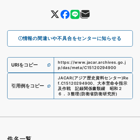
情報の間違いや不具合をセンターに知らせる
https://www.jacar.archives.go.j
URIをコピー
p/das/meta/C15120294900
JACAR(アジア歴史資料センター)
Re
f.
C15120294900
、
大本営命令指示
引用例をコピー
及作戦 記録関係書類綴 昭和２
６．３整理
(
防衛省防衛研究所
)
件名一覧