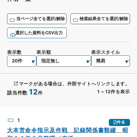
当ページ全てを選択/解除
検索結果全てを選択/解除
選択した資料をCSV出力
表示数
表示順
表示スタイル
マークがある場合は、外部サイトへリンクします。
12
1
~
12
件を表示
該当件数
件
CSV出力
No.
概要情報
画像等
1
件名
大本営命令指示及作戦 記録関係書類綴 昭