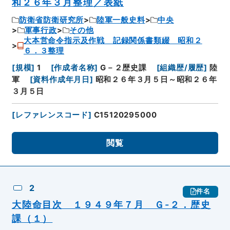
和２６年３月整理／表紙
防衛省防衛研究所
陸軍一般史料
中央
軍事行政
その他
大本営命令指示及作戦 記録関係書類綴 昭和２
６．３整理
[
規模
]
1
[
作成者名称
]
G－２歴史課
[
組織歴/履歴
]
陸
軍
[
資料作成年月日
]
昭和２６年３月５日～昭和２６年
３月５日
[
レファレンスコード
]
C15120295000
閲覧
2
件名
大陸命目次 １９４９年７月 Ｇ-２．歴史
課（１）