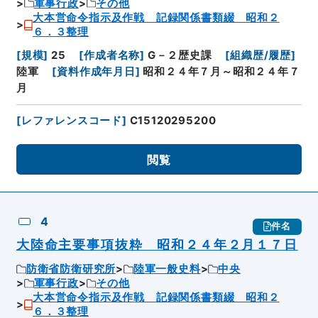
軍事行政
その他
大本営命令指示及作戦 記録関係書類綴 昭和２
６．３整理
[
規模
]
25
[
作成者名称
]
G－２歴史課
[
組織歴/履歴
]
陸軍
[
資料作成年月日
]
昭和２４年７月～昭和２４年７
月
[
レファレンスコード
]
C15120295200
閲覧
4
件名
大陸命主要事項抜粋 昭和２４年２月１７日
防衛省防衛研究所
陸軍一般史料
中央
軍事行政
その他
大本営命令指示及作戦 記録関係書類綴 昭和２
６．３整理