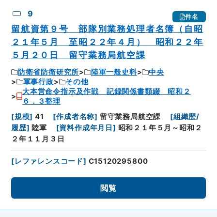
9
件名
留航資第９号 部隊別業務処理者名簿（自昭
２１年５月 至昭２２年４月） 昭和２２年
５月２０日 留守業務局航空課
防衛省防衛研究所
陸軍一般史料
中央
軍事行政
その他
大本営命令指示及作戦 記録関係書類綴 昭和２
６．３整理
[
規模
]
41
[
作成者名称
]
留守業務局航空課
[
組織歴/
履歴
]
陸軍
[
資料作成年月日
]
昭和２１年５月～昭和２
２年１１月３日
[
レファレンスコード
]
C15120295800
閲覧