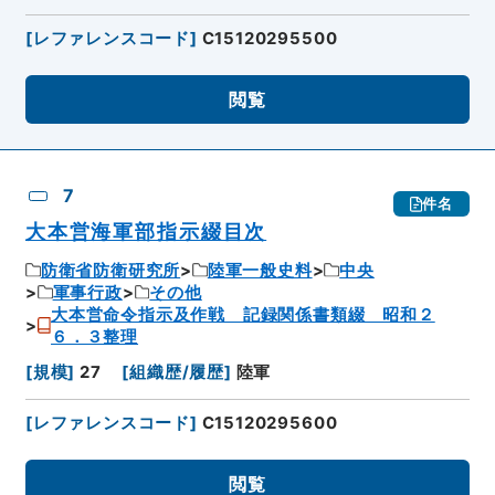
[
レファレンスコード
]
C15120295500
閲覧
7
件名
大本営海軍部指示綴目次
防衛省防衛研究所
陸軍一般史料
中央
軍事行政
その他
大本営命令指示及作戦 記録関係書類綴 昭和２
６．３整理
[
規模
]
27
[
組織歴/履歴
]
陸軍
[
レファレンスコード
]
C15120295600
閲覧