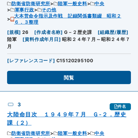
防衛省防衛研究所
陸軍一般史料
中央
軍事行政
その他
大本営命令指示及作戦 記録関係書類綴 昭和２
６．３整理
[
規模
]
26
[
作成者名称
]
G－２歴史課
[
組織歴/履歴
]
陸軍
[
資料作成年月日
]
昭和２４年７月～昭和２４年７
月
[
レファレンスコード
]
C15120295100
閲覧
3
件名
大陸命目次 １９４９年７月 Ｇ-２．歴史
課（２）
防衛省防衛研究所
陸軍一般史料
中央