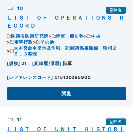
10
件名
ＬＩＳＴ ＯＦ ＯＰＥＲＡＴＩＯＮＳ Ｒ
ＥＣＯＲＤ
防衛省防衛研究所
陸軍一般史料
中央
軍事行政
その他
大本営命令指示及作戦 記録関係書類綴 昭和２
６．３整理
[
規模
]
21
[
組織歴/履歴
]
陸軍
[
レファレンスコード
]
C15120295900
閲覧
11
件名
ＬＩＳＴ ＯＦ ＵＮＩＴ ＨＩＳＴＯＲＩ