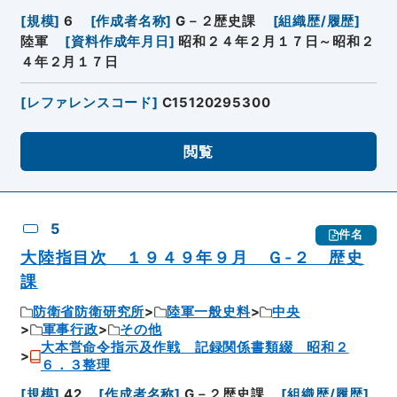
[
規模
]
6
[
作成者名称
]
G－２歴史課
[
組織歴/履歴
]
陸軍
[
資料作成年月日
]
昭和２４年２月１７日～昭和２
４年２月１７日
[
レファレンスコード
]
C15120295300
閲覧
5
件名
大陸指目次 １９４９年９月 Ｇ-２ 歴史
課
防衛省防衛研究所
陸軍一般史料
中央
軍事行政
その他
大本営命令指示及作戦 記録関係書類綴 昭和２
６．３整理
[
規模
]
42
[
作成者名称
]
G－２歴史課
[
組織歴/履歴
]