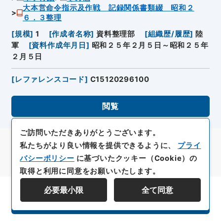
大本営命令指示及作戦 記録関係書類綴 昭和２
６．３整理
[
規模
]
1
[
作成者名称
]
資料整理部
[
組織歴/履歴
]
陸
軍
[
資料作成年月日
]
昭和２５年２月５日～昭和２５年
２月５日
[
レファレンスコード
]
C15120296100
閲覧
ご訪問いただきありがとうございます。
私たちがより良い情報を提供できるように、
プライ
バシーポリシー
に基づいたクッキー（Cookie）の
取得と利用に同意をお願いいたします。
必要最小限
全て同意
資料群階層を表示する