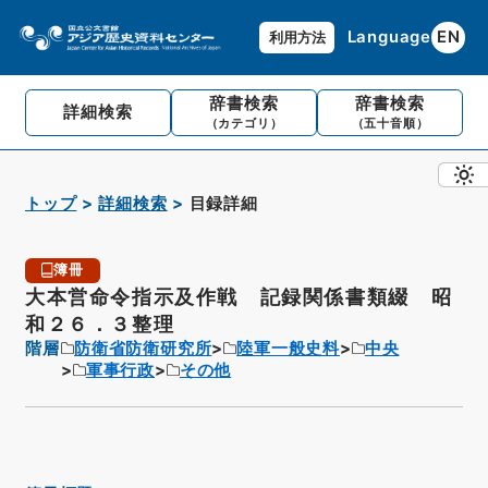
Language
EN
利用方法
辞書検索
辞書検索
詳細検索
（カテゴリ）
（五十音順）
トップ
詳細検索
目録詳細
簿冊
大本営命令指示及作戦 記録関係書類綴 昭
和２６．３整理
階層
防衛省防衛研究所
陸軍一般史料
中央
軍事行政
その他