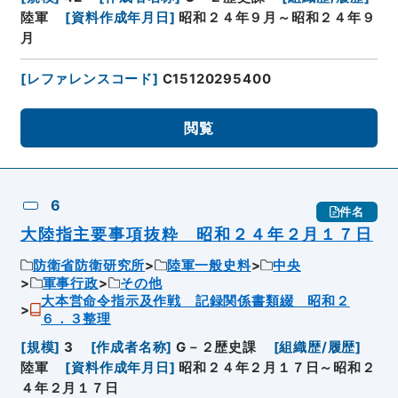
陸軍
[
資料作成年月日
]
昭和２４年９月～昭和２４年９
月
[
レファレンスコード
]
C15120295400
閲覧
6
件名
大陸指主要事項抜粋 昭和２４年２月１７日
防衛省防衛研究所
陸軍一般史料
中央
軍事行政
その他
大本営命令指示及作戦 記録関係書類綴 昭和２
６．３整理
[
規模
]
3
[
作成者名称
]
G－２歴史課
[
組織歴/履歴
]
陸軍
[
資料作成年月日
]
昭和２４年２月１７日～昭和２
４年２月１７日