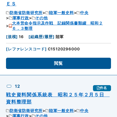
ＥＳ
防衛省防衛研究所
陸軍一般史料
中央
軍事行政
その他
大本営命令指示及作戦 記録関係書類綴 昭和２
６．３整理
[
規模
]
16
[
組織歴/履歴
]
陸軍
[
レファレンスコード
]
C15120296000
閲覧
12
件名
戦史資料関係系統表 昭和２５年２月５日
資料整理部
防衛省防衛研究所
陸軍一般史料
中央
軍事行政
その他