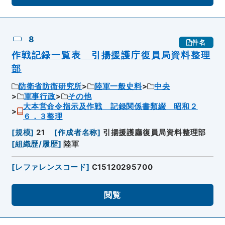
8
件名
作戦記録一覧表 引揚援護庁復員局資料整理
部
防衛省防衛研究所
陸軍一般史料
中央
軍事行政
その他
大本営命令指示及作戦 記録関係書類綴 昭和２
６．３整理
[
規模
]
21
[
作成者名称
]
引揚援護廳復員局資料整理部
[
組織歴/履歴
]
陸軍
[
レファレンスコード
]
C15120295700
閲覧