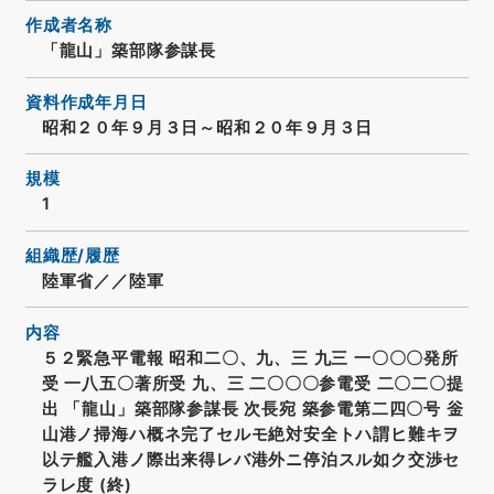
作成者名称
「龍山」築部隊参謀長
資料作成年月日
昭和２０年９月３日～昭和２０年９月３日
規模
1
組織歴/履歴
陸軍省／／陸軍
内容
５２緊急平電報 昭和二〇、九、三 九三 一〇〇〇発所
受 一八五〇著所受 九、三 二〇〇〇参電受 二〇二〇提
出 「龍山」築部隊参謀長 次長宛 築参電第二四〇号 釡
山港ノ掃海ハ概ネ完了セルモ絶対安全トハ謂ヒ難キヲ
以テ艦入港ノ際出来得レバ港外ニ停泊スル如ク交渉セ
ラレ度 (終)