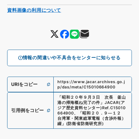
資料画像の利用について
情報の間違いや不具合をセンターに知らせる
https://www.jacar.archives.go.j
URIをコピー
p/das/meta/C15010664900
「
昭和２０年９月３日 次長 釜山
港の掃海概ね完了の件
」
JACAR(ア
ジア歴史資料センター)
Ref.
C15010
引用例をコピー
664900
、
「昭和２０．９―１２
台湾軍・関東総軍電報（含渉外報）
綴」
(
防衛省防衛研究所
)