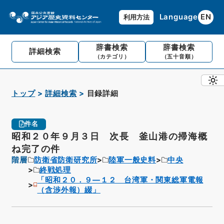
Language
EN
利用方法
辞書検索
辞書検索
詳細検索
（カテゴリ）
（五十音順）
トップ
詳細検索
目録詳細
件名
昭和２０年９月３日 次長 釜山港の掃海概
ね完了の件
階層
防衛省防衛研究所
陸軍一般史料
中央
終戦処理
「昭和２０．９―１２ 台湾軍・関東総軍電報
（含渉外報）綴」