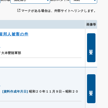
マークがある場合は、外部サイトへリンクします。
画像等
留邦人被害の件
」
閲覧
／大本營陸軍部
」
閲覧
[
資料作成年月日
]
昭和２０年１１月９日～昭和２０