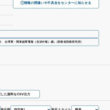
情報の間違いや不具合をセンターに知らせる
２ 台湾軍・関東総軍電報（含渉外報）綴」
(
防衛省防衛研究所
)
択した資料をCSV出力
表示順
表示スタイル