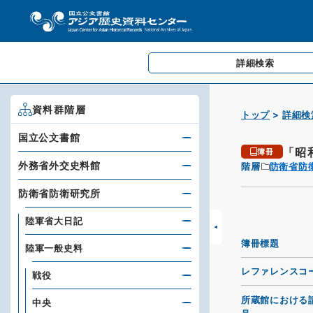
詳細検索
資料群階層
トップ
詳細検
国立公文書館
「昭
簿冊
外務省外交史料館
階層
防衛省防
防衛省防衛研究所
陸軍省大日記
簿冊標題
陸軍一般史料
レファレンスコ
戦役
所蔵館における
中央