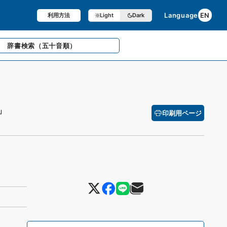
Language
EN
利用方法
Light
Dark
辞書検索
（五十音順）
」
印刷用ページ