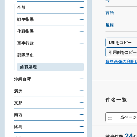
号
全般
言語
戦争指導
規模
作戦指導
URIをコピー
軍事行政
引用例をコピー
部隊歴史
資料画像の利用
終戦処理
沖縄台湾
満洲
件名一覧
支那
南西
当ページ
比島
24
該当件数