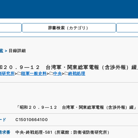
辞書検索
（カテゴリ）
索
目録詳細
和２０．９―１２ 台湾軍・関東総軍電報（含渉外報）綴
衛研究所
陸軍一般史料
中央
終戦処理
「昭和２０．９―１２ 台湾軍・関東総軍電報（含渉外報）綴」
ード
C15010664100
請求番
中央-終戦処理-581（所蔵館：防衛省防衛研究所）