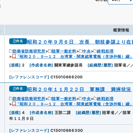
示
.
概要情報
昭和２０年９月６日 次長 朝枝参謀より在
件名
防衛省防衛研究所
陸軍一般史料
中央
終戦処理
「昭和２０．９―１２ 台湾軍・関東総軍電報（含渉外報）綴
[
規模
]
2
[
作成者名称
]
關東軍總参謀長
[
組織歴/履歴
]
陸軍省／
[
レファレンスコード
]
C15010666200
昭和２０年１１月２２日 軍務課 満洲状況
件名
防衛省防衛研究所
陸軍一般史料
中央
終戦処理
「昭和２０．９―１２ 台湾軍・関東総軍電報（含渉外報）綴
2
[
規模
]
4
[
作成者名称
]
五部二課
[
組織歴/履歴
]
陸軍省／／陸軍
年１１月９日
[
レファレンスコード
]
C15010666300