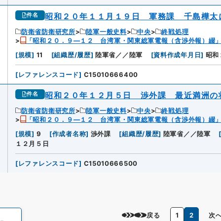
昭和２０年１１月１９日 軍務課 千島樺太
件名
防衛省防衛研究所
陸軍一般史料
中央
終戦処理
「昭和２０．９―１２ 台湾軍・関東総軍電報（含渉外報）綴
3
[
規模
]
11
[
組織歴/履歴
]
陸軍省／／陸軍
[
資料作成年月日
]
昭和
[
レファレンスコード
]
C15010666400
昭和２０年１２月５日 渉外課 最近満洲の
件名
防衛省防衛研究所
陸軍一般史料
中央
終戦処理
「昭和２０．９―１２ 台湾軍・関東総軍電報（含渉外報）綴
4
[
規模
]
9
[
作成者名称
]
渉外課
[
組織歴/履歴
]
陸軍省／／陸軍
１２月５日
[
レファレンスコード
]
C15010666500
戻る
1
2
次