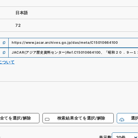
日本語
72
https://www.jacar.archives.go.jp/das/meta/C15010664100
JACAR(アジア歴史資料センター)
Ref.
C15010664100
、
「昭和２０．９―１
について
全てを選択/解除
検索結果全てを選択/解除
選
表示数
件