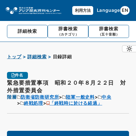
Language
EN
利用方法
辞書検索
辞書検索
詳細検索
（カテゴリ）
（五十音順）
トップ
詳細検索
目録詳細
件名
緊急要措置事項 昭和２０年８月２２日 対
外措置委員会
階層
防衛省防衛研究所
陸軍一般史料
中央
終戦処理
「終戦時に於ける経過」