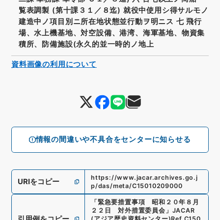
覧表調製 (第十課３１／８迄) 就役中使用シ得サルモノ
建造中ノ項目別ニ所在地状態並行動ヲ明ニス 七 飛行
場、水上機基地、対空設備、港湾、海軍基地、物資集
積所、防備施設(永久的並一時的ノ地上
資料画像の利用について
情報の間違いや不具合をセンターに知らせる
https://www.jacar.archives.go.j
URIをコピー
p/das/meta/C15010209000
「
緊急要措置事項 昭和２０年８月
２２日 対外措置委員会
」
JACAR
引用例をコピー
(アジア歴史資料センター)
Ref.
C150