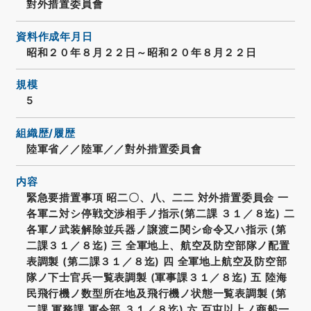
對外措置委員會
資料作成年月日
昭和２０年８月２２日～昭和２０年８月２２日
規模
5
組織歴/履歴
陸軍省／／陸軍／／對外措置委員會
内容
緊急要措置事項 昭二〇、八、二二 対外措置委員会 一
各軍ニ対シ停戦交渉相手ノ指示(第二課 ３１／８迄) 二
各軍ノ武装解除並兵器ノ譲渡ニ関シ命令又ハ指示 (第
二課３１／８迄) 三 全軍地上、航空及防空部隊ノ配置
表調製 (第二課３１／８迄) 四 全軍地上航空及防空部
隊ノ下士官兵一覧表調製 (軍事課３１／８迄) 五 陸海
民飛行機ノ数型所在地及飛行機ノ状態一覧表調製 (第
二課 軍務課 軍令部 ３１／８迄) 六 百屯以上ノ商船一