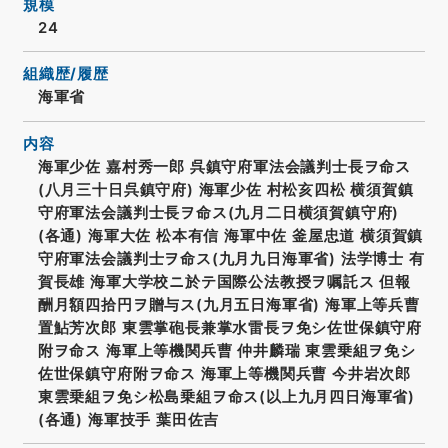
規模
24
組織歴/履歴
海軍省
内容
海軍少佐 嘉村秀一郎 呉鎮守府軍法会議判士長ヲ命ス
(八月三十日呉鎮守府) 海軍少佐 村松亥四松 横須賀鎮
守府軍法会議判士長ヲ命ス(九月二日横須賀鎮守府)
(各通) 海軍大佐 松本有信 海軍中佐 釜屋忠道 横須賀鎮
守府軍法会議判士ヲ命ス(九月九日海軍省) 法学博士 有
賀長雄 海軍大学校ニ於テ国際公法教授ヲ嘱託ス 但報
酬月額四拾円ヲ贈与ス(九月五日海軍省) 海軍上等兵曹
置鮎芳次郎 東雲掌砲長兼掌水雷長ヲ免シ佐世保鎮守府
附ヲ命ス 海軍上等機関兵曹 仲井麟瑞 東雲乗組ヲ免シ
佐世保鎮守府附ヲ命ス 海軍上等機関兵曹 今井岩次郎
東雲乗組ヲ免シ松島乗組ヲ命ス(以上九月四日海軍省)
(各通) 海軍技手 葉田佐吉