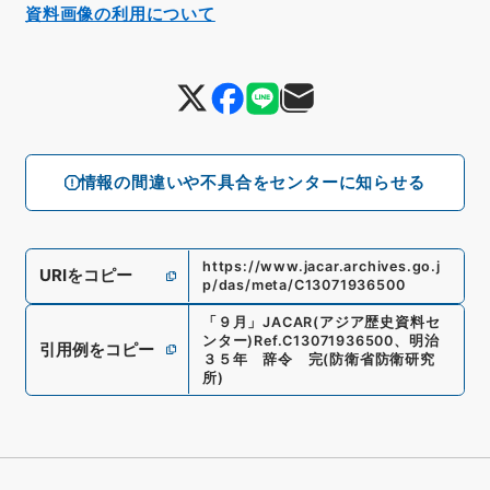
資料画像の利用について
情報の間違いや不具合をセンターに知らせる
https://www.jacar.archives.go.j
URIをコピー
p/das/meta/C13071936500
「
９月
」
JACAR(アジア歴史資料セ
ンター)
Ref.
C13071936500
、
明治
引用例をコピー
３５年 辞令 完
(
防衛省防衛研究
所
)