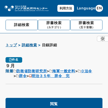
Language
EN
利用方法
辞書検索
辞書検索
詳細検索
（カテゴリ）
（五十音順）
トップ
詳細検索
目録詳細
件名
９月
階層
防衛省防衛研究所
海軍一般史料
０法令
辞令
明治３５年 辞令 完
閲覧