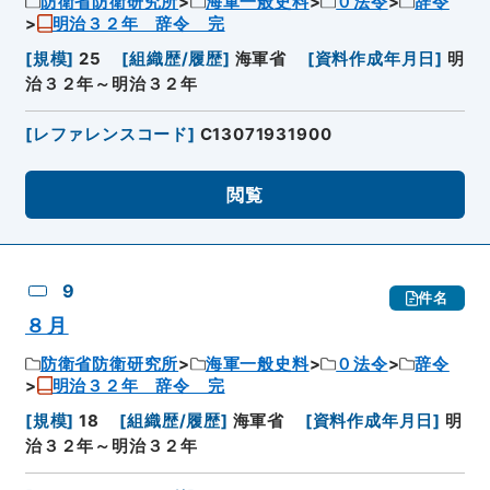
防衛省防衛研究所
海軍一般史料
０法令
辞令
明治３２年 辞令 完
[
規模
]
25
[
組織歴/履歴
]
海軍省
[
資料作成年月日
]
明
治３２年～明治３２年
[
レファレンスコード
]
C13071931900
閲覧
9
件名
８月
防衛省防衛研究所
海軍一般史料
０法令
辞令
明治３２年 辞令 完
[
規模
]
18
[
組織歴/履歴
]
海軍省
[
資料作成年月日
]
明
治３２年～明治３２年