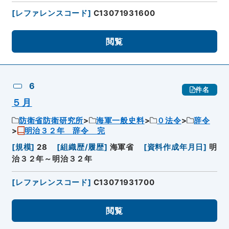
[
レファレンスコード
]
C13071931600
閲覧
6
件名
５月
防衛省防衛研究所
海軍一般史料
０法令
辞令
明治３２年 辞令 完
[
規模
]
28
[
組織歴/履歴
]
海軍省
[
資料作成年月日
]
明
治３２年～明治３２年
[
レファレンスコード
]
C13071931700
閲覧