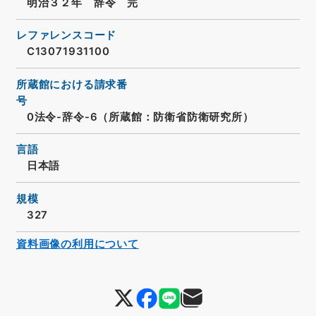
明治３２年 辞令 完
レファレンスコード
C13071931100
所蔵館における請求番
号
0法令-辞令-6（所蔵館：防衛省防衛研究所）
言語
日本語
規模
327
資料画像の利用について