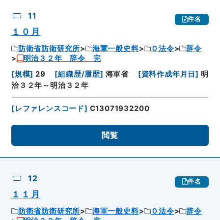
11
件名
１０月
防衛省防衛研究所
海軍一般史料
０法令
辞令
明治３２年 辞令 完
[
規模
]
29
[
組織歴/履歴
]
海軍省
[
資料作成年月日
]
明
治３２年～明治３２年
[
レファレンスコード
]
C13071932200
閲覧
12
件名
１１月
防衛省防衛研究所
海軍一般史料
０法令
辞令