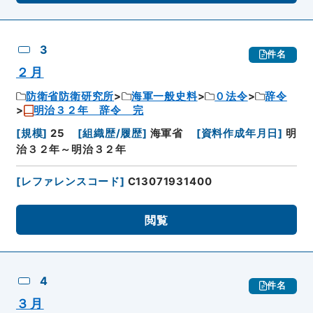
3
件名
２月
防衛省防衛研究所
海軍一般史料
０法令
辞令
明治３２年 辞令 完
[
規模
]
25
[
組織歴/履歴
]
海軍省
[
資料作成年月日
]
明
治３２年～明治３２年
[
レファレンスコード
]
C13071931400
閲覧
4
件名
３月