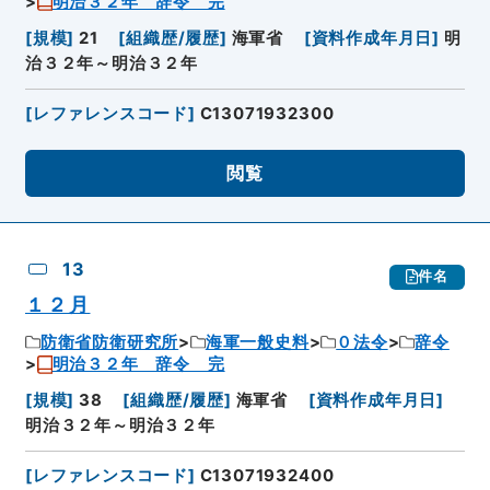
明治３２年 辞令 完
[
規模
]
21
[
組織歴/履歴
]
海軍省
[
資料作成年月日
]
明
治３２年～明治３２年
[
レファレンスコード
]
C13071932300
閲覧
13
件名
１２月
防衛省防衛研究所
海軍一般史料
０法令
辞令
明治３２年 辞令 完
[
規模
]
38
[
組織歴/履歴
]
海軍省
[
資料作成年月日
]
明治３２年～明治３２年
[
レファレンスコード
]
C13071932400