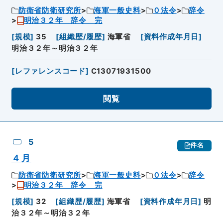
防衛省防衛研究所
海軍一般史料
０法令
辞令
明治３２年 辞令 完
[
規模
]
35
[
組織歴/履歴
]
海軍省
[
資料作成年月日
]
明治３２年～明治３２年
[
レファレンスコード
]
C13071931500
閲覧
5
件名
４月
防衛省防衛研究所
海軍一般史料
０法令
辞令
明治３２年 辞令 完
[
規模
]
32
[
組織歴/履歴
]
海軍省
[
資料作成年月日
]
明
治３２年～明治３２年