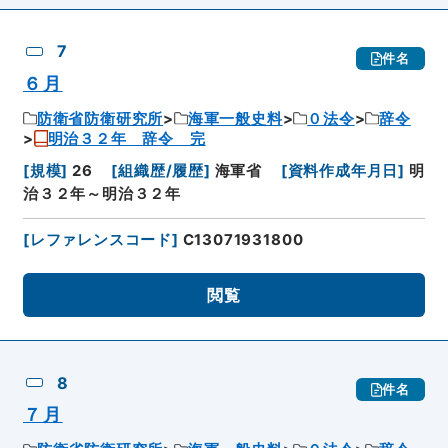
7
件名
６月
防衛省防衛研究所
海軍一般史料
０法令
辞令
明治３２年 辞令 完
[
規模
]
26
[
組織歴/履歴
]
海軍省
[
資料作成年月日
]
明
治３２年～明治３２年
[
レファレンスコード
]
C13071931800
閲覧
8
件名
７月