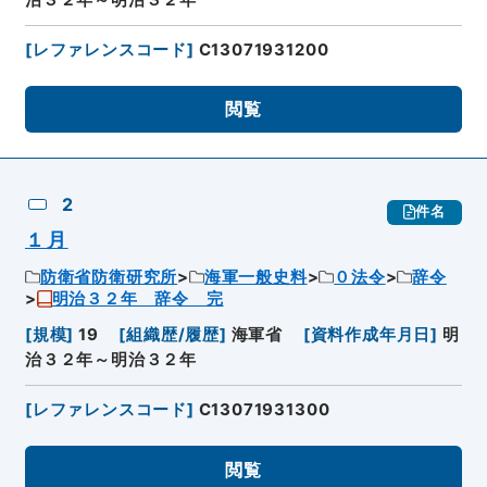
[
レファレンスコード
]
C13071931200
閲覧
2
件名
１月
防衛省防衛研究所
海軍一般史料
０法令
辞令
明治３２年 辞令 完
[
規模
]
19
[
組織歴/履歴
]
海軍省
[
資料作成年月日
]
明
治３２年～明治３２年
[
レファレンスコード
]
C13071931300
閲覧