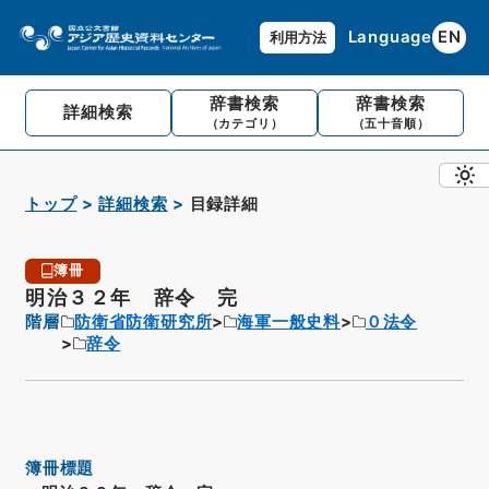
Language
EN
利用方法
辞書検索
辞書検索
詳細検索
（カテゴリ）
（五十音順）
トップ
詳細検索
目録詳細
簿冊
明治３２年 辞令 完
階層
防衛省防衛研究所
海軍一般史料
０法令
辞令
簿冊標題