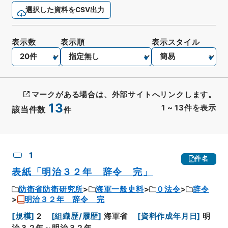
選択した資料をCSV出力
表示数
表示順
表示スタイル
マークがある場合は、外部サイトへリンクします。
13
1
~
13
件を表示
該当件数
件
CSV出力
No.
概要情報
画像等
1
件名
表紙「明治３２年 辞令 完」
防衛省防衛研究所
海軍一般史料
０法令
辞令
明治３２年 辞令 完
[
規模
]
2
[
組織歴/履歴
]
海軍省
[
資料作成年月日
]
明
治３２年～明治３２年