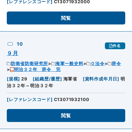
[
レファレンスコード
]
C13071932000
閲覧
10
件名
９月
防衛省防衛研究所
海軍一般史料
０法令
辞令
明治３２年 辞令 完
[
規模
]
29
[
組織歴/履歴
]
海軍省
[
資料作成年月日
]
明
治３２年～明治３２年
[
レファレンスコード
]
C13071932100
閲覧