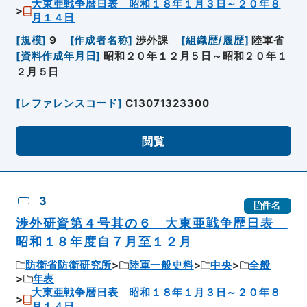
大東亜戦争暦日表 昭和１８年１月３日～２０年８
月１４日
[
規模
]
9
[
作成者名称
]
渉外課
[
組織歴/履歴
]
陸軍省
[
資料作成年月日
]
昭和２０年１２月５日～昭和２０年１
２月５日
[
レファレンスコード
]
C13071323300
閲覧
3
件名
渉外研資第４号其の６ 大東亜戦争歴日表
昭和１８年度自７月至１２月
防衛省防衛研究所
陸軍一般史料
中央
全般
年表
大東亜戦争暦日表 昭和１８年１月３日～２０年８
月１４日