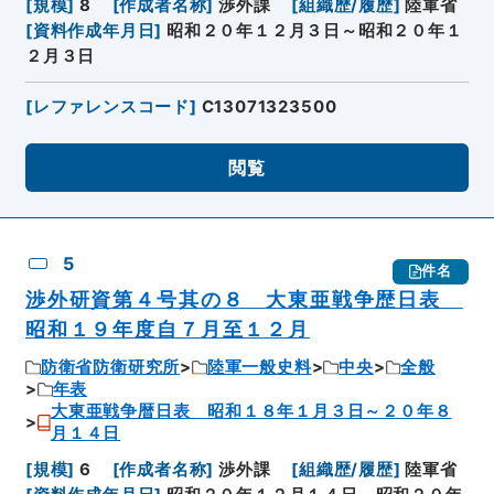
[
規模
]
8
[
作成者名称
]
渉外課
[
組織歴/履歴
]
陸軍省
[
資料作成年月日
]
昭和２０年１２月３日～昭和２０年１
２月３日
[
レファレンスコード
]
C13071323500
閲覧
5
件名
渉外研資第４号其の８ 大東亜戦争歴日表
昭和１９年度自７月至１２月
防衛省防衛研究所
陸軍一般史料
中央
全般
年表
大東亜戦争暦日表 昭和１８年１月３日～２０年８
月１４日
[
規模
]
6
[
作成者名称
]
渉外課
[
組織歴/履歴
]
陸軍省