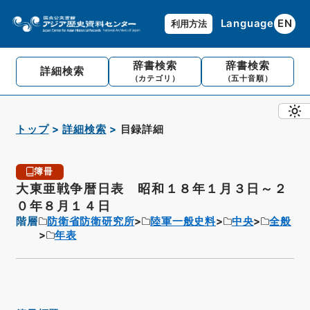
Language
EN
利用方法
辞書検索
辞書検索
詳細検索
（カテゴリ）
（五十音順）
トップ
詳細検索
目録詳細
簿冊
大東亜戦争暦日表 昭和１８年１月３日～２
０年８月１４日
階層
防衛省防衛研究所
陸軍一般史料
中央
全般
年表