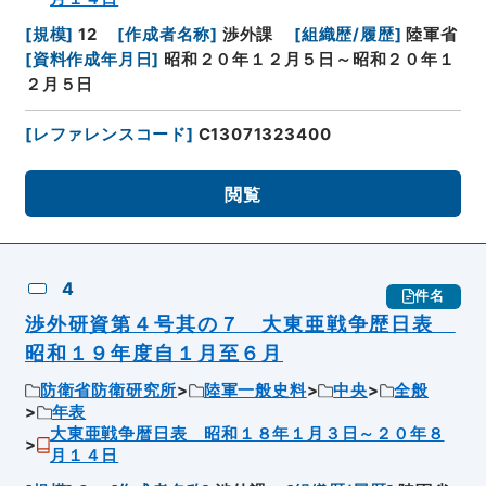
[
規模
]
12
[
作成者名称
]
渉外課
[
組織歴/履歴
]
陸軍省
[
資料作成年月日
]
昭和２０年１２月５日～昭和２０年１
２月５日
[
レファレンスコード
]
C13071323400
閲覧
4
件名
渉外研資第４号其の７ 大東亜戦争歴日表
昭和１９年度自１月至６月
防衛省防衛研究所
陸軍一般史料
中央
全般
年表
大東亜戦争暦日表 昭和１８年１月３日～２０年８
月１４日