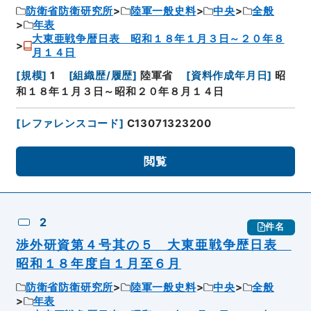
防衛省防衛研究所
陸軍一般史料
中央
全般
年表
大東亜戦争暦日表 昭和１８年１月３日～２０年８
月１４日
[
規模
]
1
[
組織歴/履歴
]
陸軍省
[
資料作成年月日
]
昭
和１８年１月３日～昭和２０年８月１４日
[
レファレンスコード
]
C13071323200
閲覧
2
件名
渉外研資第４号其の５ 大東亜戦争歴日表
昭和１８年度自１月至６月
防衛省防衛研究所
陸軍一般史料
中央
全般
年表