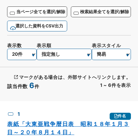
当ページ全てを選択/解除
検索結果全てを選択/解除
選択した資料をCSV出力
表示数
表示順
表示スタイル
マークがある場合は、外部サイトへリンクします。
6
1
~
6
件を表示
該当件数
件
CSV出力
No.
概要情報
画像等
1
件名
表紙「大東亜戦争暦日表 昭和１８年１月３
日～２０年８月１４日」