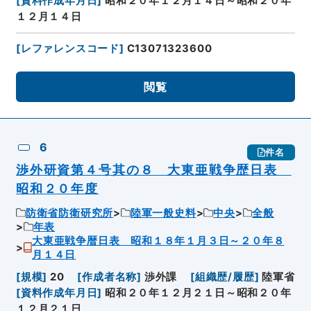
[
資料作成年月日
]
昭和２０年１２月１４日～昭和２０年
１２月１４日
[
レファレンスコード
]
C13071323600
閲覧
6
件名
渉外研資第４号其の８ 大東亜戦争歴日表
昭和２０年度
防衛省防衛研究所
陸軍一般史料
中央
全般
年表
大東亜戦争暦日表 昭和１８年１月３日～２０年８
月１４日
[
規模
]
20
[
作成者名称
]
渉外課
[
組織歴/履歴
]
陸軍省
[
資料作成年月日
]
昭和２０年１２月２１日～昭和２０年
１２月２１日