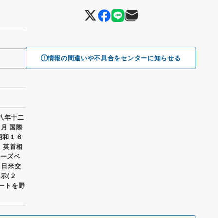
情報の間違いや不具合をセンターに知らせる
八年十二
 月 国際
 昭和１６
 英首相
ルーズベ
 日米交
示(２
ノートを野