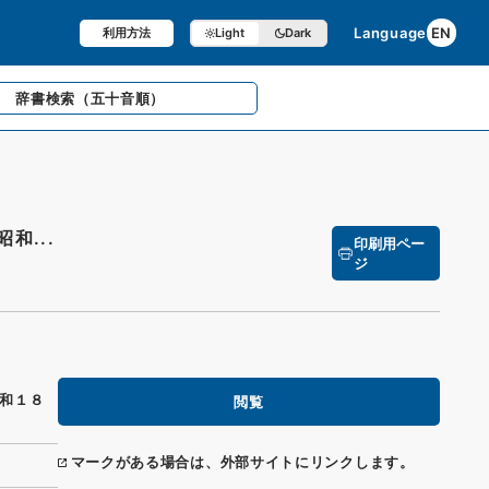
Language
EN
利用方法
Light
Dark
辞書検索
（五十音順）
和...
印刷用ペー
ジ
和１８
閲覧
マークがある場合は、外部サイトにリンクします。