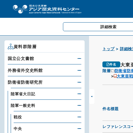
詳細検索
資料群階層
トップ
詳細検
国立公文書館
大東
件名
外務省外交史料館
階層
防衛省防
大東亜
防衛省防衛研究所
陸軍省大日記
陸軍一般史料
件名標題
戦役
レファレンスコ
中央