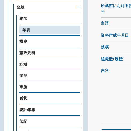
所蔵館における
全般
号
統帥
言語
年表
資料作成年月日
概史
規模
憲政史料
組織歴/履歴
鉄道
内容
船舶
軍旗
感状
統計年報
伝記