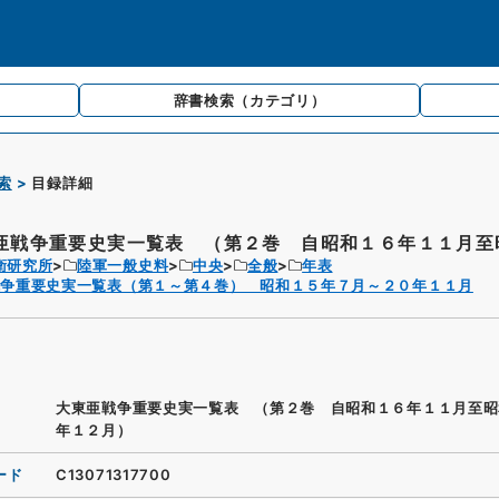
辞書検索
（カテゴリ）
索
目録詳細
亜戦争重要史実一覧表 （第２巻 自昭和１６年１１月至昭
衛研究所
陸軍一般史料
中央
全般
年表
戦争重要史実一覧表（第１～第４巻） 昭和１５年７月～２０年１１月
大東亜戦争重要史実一覧表 （第２巻 自昭和１６年１１月至昭
年１２月）
ード
C13071317700