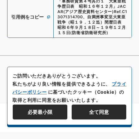
「
軍務研資第４号其の１ 大東亜戦
争歴日表 昭和１６年１２月
」
JAC
AR(アジア歴史資料センター)
Ref.
C1
引用例をコピー
3071314700
、
自満洲事変至大東亜
戦争（昭１９．１２迄）間暦日表
昭和６年９月１８日～１９年１２月
１５日
(
防衛省防衛研究所
)
ご訪問いただきありがとうございます。
私たちがより良い情報を提供できるように、
プライ
バシーポリシー
に基づいたクッキー（Cookie）の
取得と利用に同意をお願いいたします。
必要最小限
全て同意
資料群階層を表示する