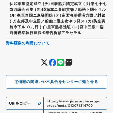
仏印軍事協定成立 (チ)日泰協力議定成立 (リ)第七十七
臨時議会召集 (ヌ)陸海軍ニ参戦貫徹ノ勅語下賜セラル
(ル)皇軍泰国ニ進駐開始 (オ)帝国海軍香港方面ヲ封鎖
(ワ)友邦及中立国ノ船舶ニ退去命令ヲ発ス (カ)防空実
施令下ル ○九日 (イ)皇軍盤谷進駐 (ロ)宮中三殿ニ臨
時御親察執行宣戦御奉告祈願アラセラル
資料画像の利用について
情報の間違いや不具合をセンターに知らせる
https://www.jacar.archives.go.j
URIをコピー
p/das/meta/C13071314700