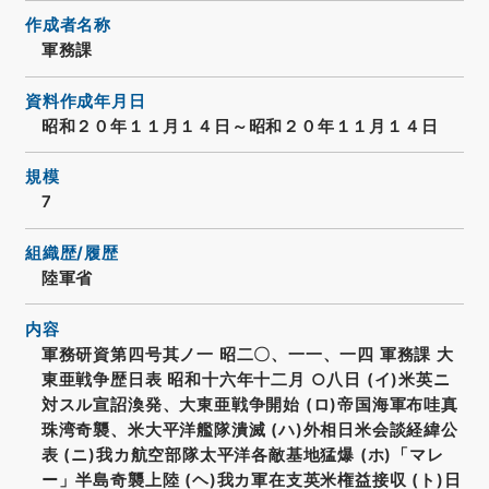
作成者名称
軍務課
資料作成年月日
昭和２０年１１月１４日～昭和２０年１１月１４日
規模
7
組織歴/履歴
陸軍省
内容
軍務研資第四号其ノ一 昭二〇、一一、一四 軍務課 大
東亜戦争歴日表 昭和十六年十二月 ○八日 (イ)米英ニ
対スル宣詔渙発、大東亜戦争開始 (ロ)帝国海軍布哇真
珠湾奇襲、米大平洋艦隊潰滅 (ハ)外相日米会談経緯公
表 (ニ)我カ航空部隊太平洋各敵基地猛爆 (ホ)「マレ
ー」半島奇襲上陸 (ヘ)我カ軍在支英米権益接収 (ト)日