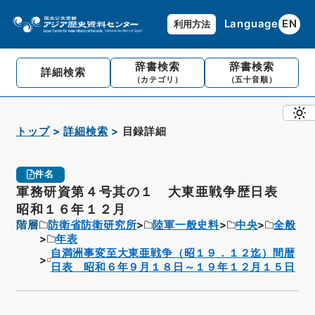
Language
EN
利用方法
辞書検索
辞書検索
詳細検索
（カテゴリ）
（五十音順）
トップ
詳細検索
目録詳細
件名
軍務研資第４号其の１ 大東亜戦争歴日表
昭和１６年１２月
階層
防衛省防衛研究所
陸軍一般史料
中央
全般
年表
自満洲事変至大東亜戦争（昭１９．１２迄）間暦
日表 昭和６年９月１８日～１９年１２月１５日