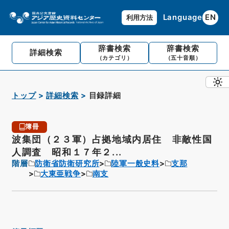
Language
EN
利用方法
辞書検索
辞書検索
詳細検索
（カテゴリ）
（五十音順）
トップ
詳細検索
目録詳細
簿冊
波集団（２３軍）占拠地域内居住 非敵性国
人調査 昭和１７年２...
階層
防衛省防衛研究所
陸軍一般史料
支那
大東亜戦争
南支