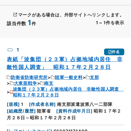
マークがある場合は、外部サイトへリンクします。
1
1
~
1
件を表示
該当件数
件
CSV出力
No.
概要情報
画像等
1
件名
表紙「波集団（２３軍）占拠地域内居住 非
敵性国人調査」 昭和１７年２月２８日
防衛省防衛研究所
陸軍一般史料
支那
大東亜戦争
南支
波集団（２３軍）占拠地域内居住 非敵性国人調査
昭和１７年２月２８日
[
規模
]
1
[
作成者名称
]
南支那派遣波第八一二部隊
[
組織歴/履歴
]
陸軍省
[
資料作成年月日
]
昭和１７年２
月２８日～昭和１７年２月２８日