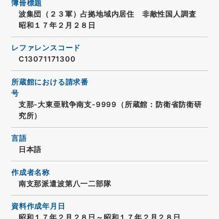
簿冊標題
波集団（２３軍）占拠地域内居住 非敵性国人調査
昭和１７年２月２８日
レファレンスコード
C13071171300
所蔵館における請求番
号
支那-大東亜戦争南支-9999（所蔵館：防衛省防衛研
究所）
言語
日本語
作成者名称
南支那派遣波第八一二部隊
資料作成年月日
昭和１７年２月２８日～昭和１７年２月２８日