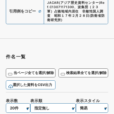
JACAR(アジア歴史資料センター)
Re
f.
C13071171300
、
波集団（２３
引用例をコピー
軍）占拠地域内居住 非敵性国人調
査 昭和１７年２月２８日
(
防衛省防
衛研究所
)
件名一覧
当ページ全てを選択/解除
検索結果全てを選択/解除
選択した資料をCSV出力
表示数
表示順
表示スタイル