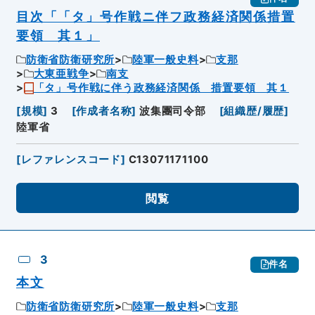
目次「「タ」号作戦ニ伴フ政務経済関係措置
要領 其１」
防衛省防衛研究所
陸軍一般史料
支那
大東亜戦争
南支
「タ」号作戦に伴う政務経済関係 措置要領 其１
[
規模
]
3
[
作成者名称
]
波集團司令部
[
組織歴/履歴
]
陸軍省
[
レファレンスコード
]
C13071171100
閲覧
3
件名
本文
防衛省防衛研究所
陸軍一般史料
支那