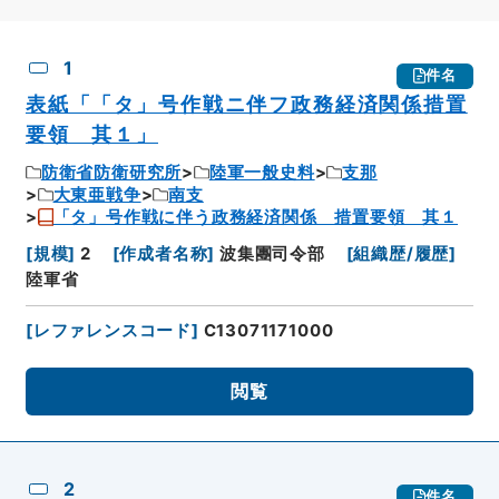
CSV出力
No.
概要情報
画像等
1
件名
表紙「「タ」号作戦ニ伴フ政務経済関係措置
要領 其１」
防衛省防衛研究所
陸軍一般史料
支那
大東亜戦争
南支
「タ」号作戦に伴う政務経済関係 措置要領 其１
[
規模
]
2
[
作成者名称
]
波集團司令部
[
組織歴/履歴
]
陸軍省
[
レファレンスコード
]
C13071171000
閲覧
2
件名