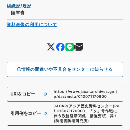
組織歴/履歴
陸軍省
資料画像の利用について
情報の間違いや不具合をセンターに知らせる
https://www.jacar.archives.go.j
URIをコピー
p/das/meta/C13071170900
JACAR(アジア歴史資料センター)
Re
f.
C13071170900
、
「タ」号作戦に
引用例をコピー
伴う政務経済関係 措置要領 其１
(
防衛省防衛研究所
)