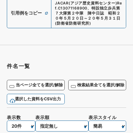
JACAR(アジア歴史資料センター)
Re
f.
C13071168900
、
特設独立歩兵第
引用例をコピー
７大隊第２中隊 陣中日誌 昭和２
０年５月２０日～２０年５月３１日
(
防衛省防衛研究所
)
件名一覧
当ページ全てを選択/解除
検索結果全てを選択/解除
選択した資料をCSV出力
表示数
表示順
表示スタイル