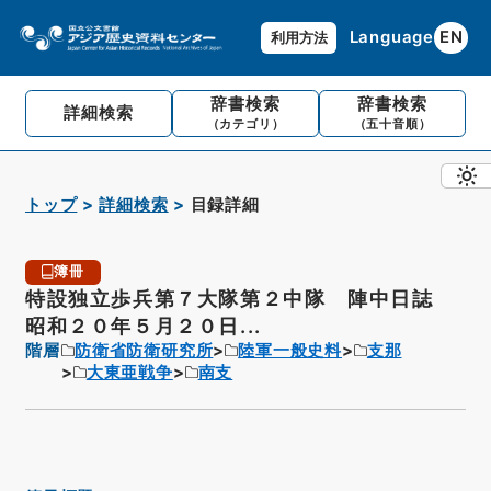
Language
EN
利用方法
辞書検索
辞書検索
詳細検索
（カテゴリ）
（五十音順）
トップ
詳細検索
目録詳細
簿冊
特設独立歩兵第７大隊第２中隊 陣中日誌
昭和２０年５月２０日...
階層
防衛省防衛研究所
陸軍一般史料
支那
大東亜戦争
南支