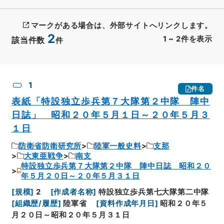
マークがある場合は、外部サイトへリンクします。
2
1
~
2
件を表示
該当件数
件
CSV出力
No.
概要情報
画像等
1
件名
表紙「特設独立歩兵第７大隊第２中隊 陣中
日誌」 昭和２０年５月１日～２０年５月３
１日
防衛省防衛研究所
陸軍一般史料
支那
大東亜戦争
南支
特設独立歩兵第７大隊第２中隊 陣中日誌 昭和２０
年５月２０日～２０年５月３１日
[
規模
]
2
[
作成者名称
]
特設独立歩兵第七大隊第二中隊
[
組織歴/履歴
]
陸軍省
[
資料作成年月日
]
昭和２０年５
月２０日～昭和２０年５月３１日