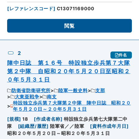
[
レファレンスコード
]
C13071169000
閲覧
2
件名
陣中日誌 第１６号 特設独立歩兵第７大隊
第２中隊 自昭和２０年５月２０日至昭和２
０年５月３１日
防衛省防衛研究所
陸軍一般史料
支那
大東亜戦争
南支
特設独立歩兵第７大隊第２中隊 陣中日誌 昭和２０
年５月２０日～２０年５月３１日
[
規模
]
18
[
作成者名称
]
特設独立歩兵第七大隊第二中
隊
[
組織歴/履歴
]
陸軍省／／陸軍
[
資料作成年月日
]
昭和２０年５月２０日～昭和２０年５月３１日