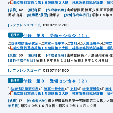
独立野戦重砲兵第１５連隊第２大隊 桂林攻略戦戦闘詳報 昭
[
規模
]
42
[
種別
]
図
[
作成者名称
]
山崎部隊長 陸軍少將 正五位
長 横山勇
[
組織歴/履歴
]
陸軍省
[
資料作成年月日
]
昭和１９年８
[
レファレンスコード
]
C13071161700
付録 第８ 受領セシ命令（１）
件名
防衛省防衛研究所
陸軍一般史料
支那
大東亜戦争
南支
独立野戦重砲兵第１５連隊第２大隊 桂林攻略戦戦闘詳報 昭
[
規模
]
50
[
種別
]
図
[
作成者名称
]
山崎部隊長／／廣砲兵隊長 佐
[
資料作成年月日
]
昭和１９年８月１１日～昭和１９年１０月８日
[
レファレンスコード
]
C13071161800
付録 第８ 受領セシ命令（２）
件名
防衛省防衛研究所
陸軍一般史料
支那
大東亜戦争
南支
独立野戦重砲兵第１５連隊第２大隊 桂林攻略戦戦闘詳報 昭
[
規模
]
17
[
作成者名称
]
獨立野戦重砲兵第十五聯隊第二大隊／／聯
年月日
]
昭和１９年１０月９日～昭和１９年１１月１０日