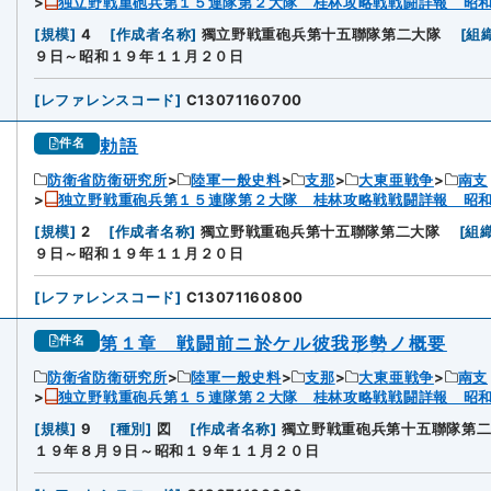
独立野戦重砲兵第１５連隊第２大隊 桂林攻略戦戦闘詳報 昭
[
規模
]
4
[
作成者名称
]
獨立野戦重砲兵第十五聯隊第二大隊
[
組
９日～昭和１９年１１月２０日
[
レファレンスコード
]
C13071160700
勅語
件名
防衛省防衛研究所
陸軍一般史料
支那
大東亜戦争
南支
独立野戦重砲兵第１５連隊第２大隊 桂林攻略戦戦闘詳報 昭
[
規模
]
2
[
作成者名称
]
獨立野戦重砲兵第十五聯隊第二大隊
[
組
９日～昭和１９年１１月２０日
[
レファレンスコード
]
C13071160800
第１章 戦闘前ニ於ケル彼我形勢ノ概要
件名
防衛省防衛研究所
陸軍一般史料
支那
大東亜戦争
南支
独立野戦重砲兵第１５連隊第２大隊 桂林攻略戦戦闘詳報 昭
[
規模
]
9
[
種別
]
図
[
作成者名称
]
獨立野戦重砲兵第十五聯隊第
１９年８月９日～昭和１９年１１月２０日