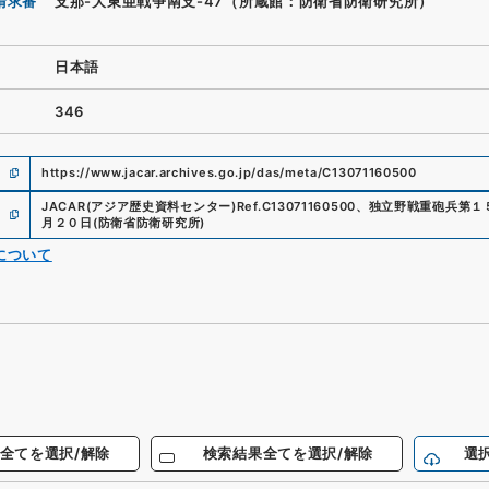
請求番
支那-大東亜戦争南支-47（所蔵館：防衛省防衛研究所）
日本語
346
https://www.jacar.archives.go.jp/das/meta/C13071160500
JACAR(アジア歴史資料センター)
Ref.
C13071160500
、
独立野戦重砲兵第１
月２０日
(
防衛省防衛研究所
)
について
全てを選択/解除
検索結果全てを選択/解除
選