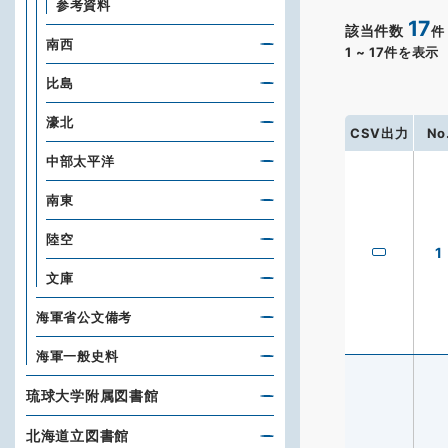
参考資料
17
該当件数
件
南西
1
~
17
件を表示
比島
濠北
CSV出力
No
中部太平洋
南東
陸空
1
文庫
海軍省公文備考
海軍一般史料
琉球大学附属図書館
北海道立図書館