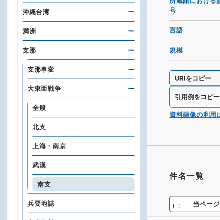
所蔵館における
号
沖縄台湾
言語
満洲
規模
支那
支那事変
URIをコピー
大東亜戦争
引用例をコピー
全般
資料画像の利用
北支
上海・南京
武漢
件名一覧
南支
兵要地誌
当ページ