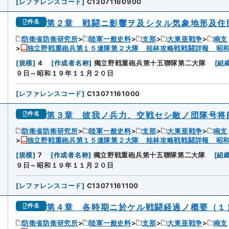
[
レファレンスコード
]
C13071160900
第２章 戦闘ニ影響ヲ及シタル気象地形及住
件名
防衛省防衛研究所
陸軍一般史料
支那
大東亜戦争
南支
独立野戦重砲兵第１５連隊第２大隊 桂林攻略戦戦闘詳報 昭
[
規模
]
4
[
作成者名称
]
獨立野戦重砲兵第十五聯隊第二大隊
[
組
９日～昭和１９年１１月２０日
[
レファレンスコード
]
C13071161000
第３章 彼我ノ兵力、交戦セシ敵ノ団隊号将
件名
防衛省防衛研究所
陸軍一般史料
支那
大東亜戦争
南支
独立野戦重砲兵第１５連隊第２大隊 桂林攻略戦戦闘詳報 昭
[
規模
]
7
[
作成者名称
]
獨立野戦重砲兵第十五聯隊第二大隊
[
組
９日～昭和１９年１１月２０日
[
レファレンスコード
]
C13071161100
第４章 各時期ニ於ケル戦闘経過ノ概要（１
件名
防衛省防衛研究所
陸軍一般史料
支那
大東亜戦争
南支