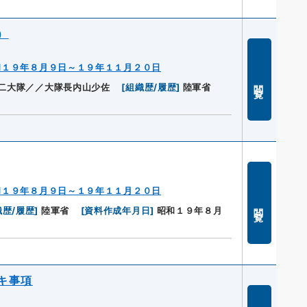
）
和１９年８月９日～１９年１１月２０日
閲覧
二大隊／／大隊長内山少佐
[
組織歴/履歴
]
陸軍省
和１９年８月９日～１９年１１月２０日
閲覧
織歴/履歴
]
陸軍省
[
資料作成年月日
]
昭和１９年８月
キ事項