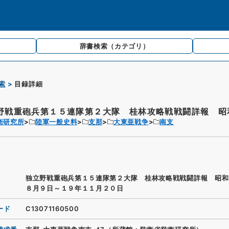
辞書検索
（カテゴリ）
索
目録詳細
野戦重砲兵第１５連隊第２大隊 桂林攻略戦戦闘詳報 昭和
衛研究所
陸軍一般史料
支那
大東亜戦争
南支
独立野戦重砲兵第１５連隊第２大隊 桂林攻略戦戦闘詳報 昭和
８月９日～１９年１１月２０日
ード
C13071160500