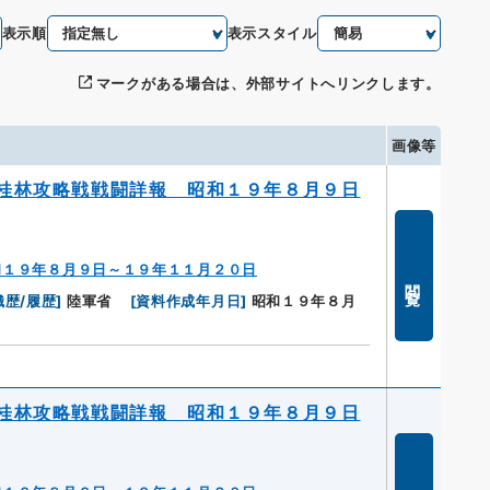
表示順
表示スタイル
マークがある場合は、外部サイトへリンクします。
画像等
桂林攻略戦戦闘詳報 昭和１９年８月９日
和１９年８月９日～１９年１１月２０日
閲覧
織歴/履歴
]
陸軍省
[
資料作成年月日
]
昭和１９年８月
桂林攻略戦戦闘詳報 昭和１９年８月９日