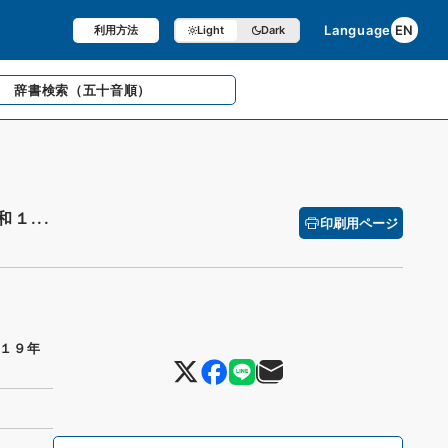
Language
EN
利用方法
Light
Dark
辞書検索
（五十音順）
１...
印刷用ページ
１９年