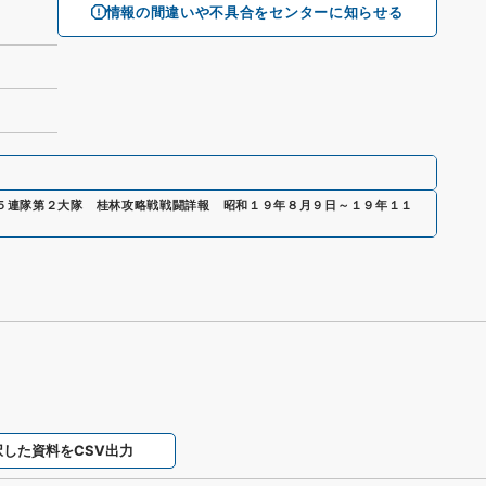
情報の間違いや不具合をセンターに知らせる
５連隊第２大隊 桂林攻略戦戦闘詳報 昭和１９年８月９日～１９年１１
択した資料をCSV出力