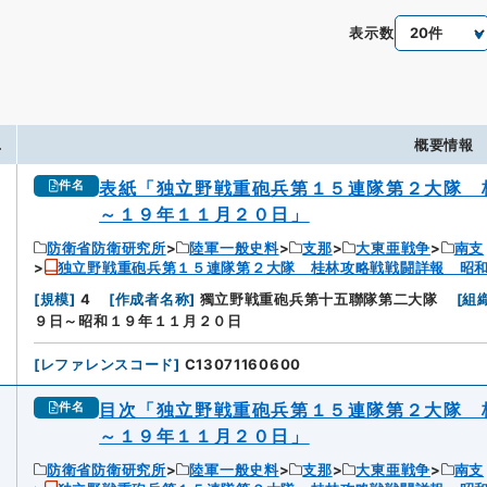
表示数
.
概要情報
表紙「独立野戦重砲兵第１５連隊第２大隊 
件名
～１９年１１月２０日」
防衛省防衛研究所
陸軍一般史料
支那
大東亜戦争
南支
独立野戦重砲兵第１５連隊第２大隊 桂林攻略戦戦闘詳報 昭
[
規模
]
4
[
作成者名称
]
獨立野戦重砲兵第十五聯隊第二大隊
[
組
９日～昭和１９年１１月２０日
[
レファレンスコード
]
C13071160600
目次「独立野戦重砲兵第１５連隊第２大隊 
件名
～１９年１１月２０日」
防衛省防衛研究所
陸軍一般史料
支那
大東亜戦争
南支