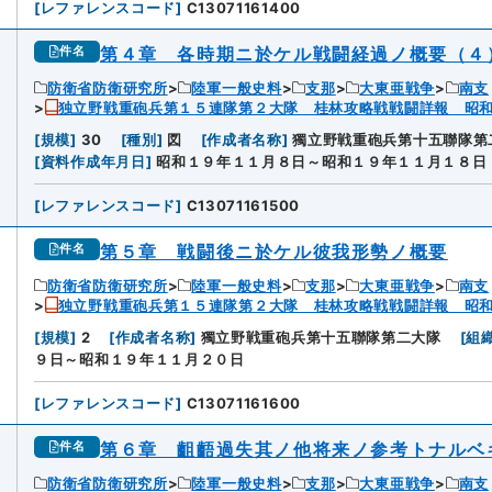
[
レファレンスコード
]
C13071161400
第４章 各時期ニ於ケル戦闘経過ノ概要（４
件名
防衛省防衛研究所
陸軍一般史料
支那
大東亜戦争
南支
独立野戦重砲兵第１５連隊第２大隊 桂林攻略戦戦闘詳報 昭
[
規模
]
30
[
種別
]
図
[
作成者名称
]
獨立野戦重砲兵第十五聯隊第
[
資料作成年月日
]
昭和１９年１１月８日～昭和１９年１１月１８日
[
レファレンスコード
]
C13071161500
第５章 戦闘後ニ於ケル彼我形勢ノ概要
件名
防衛省防衛研究所
陸軍一般史料
支那
大東亜戦争
南支
独立野戦重砲兵第１５連隊第２大隊 桂林攻略戦戦闘詳報 昭
[
規模
]
2
[
作成者名称
]
獨立野戦重砲兵第十五聯隊第二大隊
[
組
９日～昭和１９年１１月２０日
[
レファレンスコード
]
C13071161600
第６章 齟齬過失其ノ他将来ノ参考トナルベ
件名
防衛省防衛研究所
陸軍一般史料
支那
大東亜戦争
南支