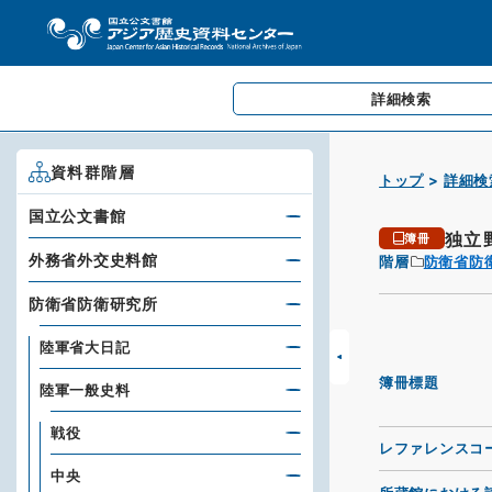
詳細検索
資料群階層
トップ
詳細検
国立公文書館
独立
簿冊
外務省外交史料館
階層
防衛省防
防衛省防衛研究所
陸軍省大日記
簿冊標題
陸軍一般史料
戦役
レファレンスコ
中央