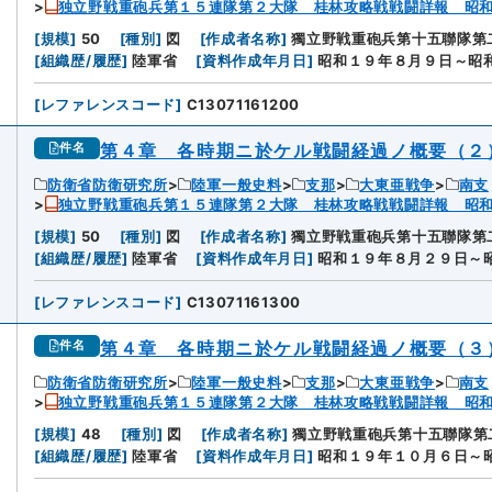
独立野戦重砲兵第１５連隊第２大隊 桂林攻略戦戦闘詳報 昭
[
規模
]
50
[
種別
]
図
[
作成者名称
]
獨立野戦重砲兵第十五聯隊第
[
組織歴/履歴
]
陸軍省
[
資料作成年月日
]
昭和１９年８月９日～昭
[
レファレンスコード
]
C13071161200
第４章 各時期ニ於ケル戦闘経過ノ概要（２
件名
防衛省防衛研究所
陸軍一般史料
支那
大東亜戦争
南支
独立野戦重砲兵第１５連隊第２大隊 桂林攻略戦戦闘詳報 昭
[
規模
]
50
[
種別
]
図
[
作成者名称
]
獨立野戦重砲兵第十五聯隊第
[
組織歴/履歴
]
陸軍省
[
資料作成年月日
]
昭和１９年８月２９日～
[
レファレンスコード
]
C13071161300
第４章 各時期ニ於ケル戦闘経過ノ概要（３
件名
防衛省防衛研究所
陸軍一般史料
支那
大東亜戦争
南支
独立野戦重砲兵第１５連隊第２大隊 桂林攻略戦戦闘詳報 昭
[
規模
]
48
[
種別
]
図
[
作成者名称
]
獨立野戦重砲兵第十五聯隊第
[
組織歴/履歴
]
陸軍省
[
資料作成年月日
]
昭和１９年１０月６日～