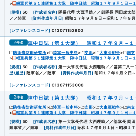
輜重兵第５１連隊第１大隊 陣中日誌 昭和１７年９月１日～
[
規模
]
50
[
作成者名称
]
隊長代理 大西理助／／部隊長 岡田虎太
／／陸軍
[
資料作成年月日
]
昭和１７年９月９日～昭和１７年９月
[
レファレンスコード
]
C13071152900
陣中日誌（第１大隊） 昭和１７年９月～１
件名
防衛省防衛研究所
陸軍一般史料
支那
大東亜戦争
南支
輜重兵第５１連隊第１大隊 陣中日誌 昭和１７年９月１日～
[
規模
]
50
[
作成者名称
]
第一大隊長代理 大西理助／／基第二八一
歴/履歴
]
陸軍省／／陸軍
[
資料作成年月日
]
昭和１７年９月２日～
[
レファレンスコード
]
C13071153000
陣中日誌（第１大隊） 昭和１７年９月～１
件名
防衛省防衛研究所
陸軍一般史料
支那
大東亜戦争
南支
輜重兵第５１連隊第１大隊 陣中日誌 昭和１７年９月１日～
[
規模
]
50
[
作成者名称
]
第一大隊長代理 大西理助／／部隊長 岡
陸軍省／／陸軍
[
資料作成年月日
]
昭和１７年９月１日～昭和１７