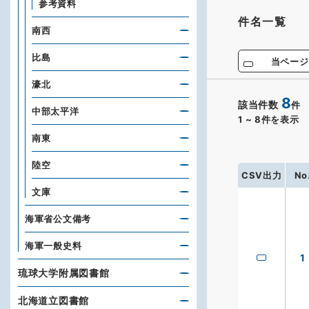
参考資料
件名一覧
南西
比島
当ページ
濠北
8
該当件数
件
中部太平洋
1
~
8
件を表示
南東
陸空
CSV出力
No
文庫
海軍省公文備考
海軍一般史料
1
琉球大学附属図書館
北海道立図書館