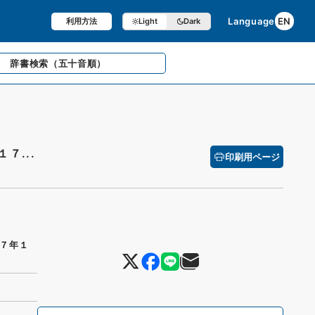
Language
EN
利用方法
Light
Dark
辞書検索
（五十音順）
７...
印刷用ページ
７年１