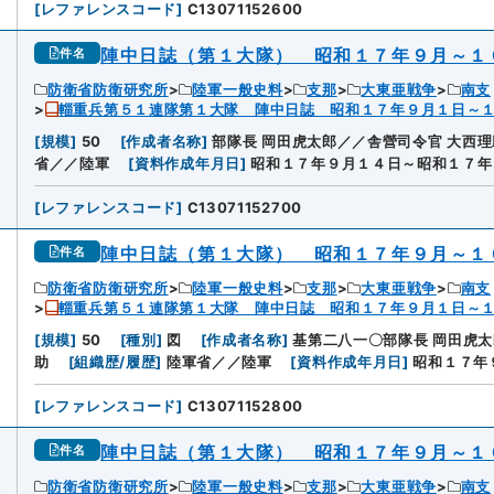
[
レファレンスコード
]
C13071152600
陣中日誌（第１大隊） 昭和１７年９月～１
件名
防衛省防衛研究所
陸軍一般史料
支那
大東亜戦争
南支
輜重兵第５１連隊第１大隊 陣中日誌 昭和１７年９月１日～
[
規模
]
50
[
作成者名称
]
部隊長 岡田虎太郎／／舎營司令官 大西
省／／陸軍
[
資料作成年月日
]
昭和１７年９月１４日～昭和１７年
[
レファレンスコード
]
C13071152700
陣中日誌（第１大隊） 昭和１７年９月～１
件名
防衛省防衛研究所
陸軍一般史料
支那
大東亜戦争
南支
輜重兵第５１連隊第１大隊 陣中日誌 昭和１７年９月１日～
[
規模
]
50
[
種別
]
図
[
作成者名称
]
基第二八一〇部隊長 岡田虎太
助
[
組織歴/履歴
]
陸軍省／／陸軍
[
資料作成年月日
]
昭和１７年
[
レファレンスコード
]
C13071152800
陣中日誌（第１大隊） 昭和１７年９月～１
件名
防衛省防衛研究所
陸軍一般史料
支那
大東亜戦争
南支