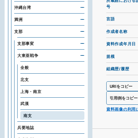
所蔵館における
号
沖縄台湾
言語
満洲
作成者名称
支那
支那事変
資料作成年月日
大東亜戦争
規模
全般
組織歴/履歴
北支
URIをコピー
上海・南京
引用例をコピー
武漢
資料画像の利用
南支
兵要地誌