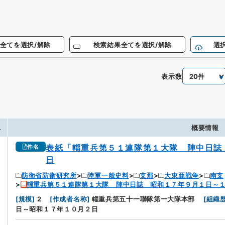
全てを選択/解除
検索結果全てを選択/解除
選
表示数
.
概要情報
表紙「輜重兵第５１連隊第１大隊 陣中日誌
件名
日
防衛省防衛研究所
陸軍一般史料
支那
大東亜戦争
南支
輜重兵第５１連隊第１大隊 陣中日誌 昭和１７年９月１日～
[
規模
]
2
[
作成者名称
]
輜重兵第五十一聯隊第一大隊本部
[
組織歴
日～昭和１７年１０月２日