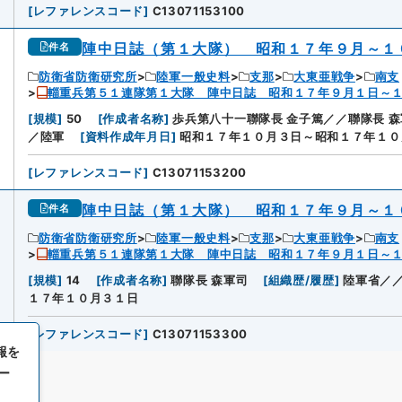
[
レファレンスコード
]
C13071153100
陣中日誌（第１大隊） 昭和１７年９月～１
件名
防衛省防衛研究所
陸軍一般史料
支那
大東亜戦争
南支
輜重兵第５１連隊第１大隊 陣中日誌 昭和１７年９月１日～
[
規模
]
50
[
作成者名称
]
歩兵第八十一聯隊長 金子篤／／聯隊長 
／陸軍
[
資料作成年月日
]
昭和１７年１０月３日～昭和１７年１０
[
レファレンスコード
]
C13071153200
陣中日誌（第１大隊） 昭和１７年９月～１
件名
防衛省防衛研究所
陸軍一般史料
支那
大東亜戦争
南支
輜重兵第５１連隊第１大隊 陣中日誌 昭和１７年９月１日～
[
規模
]
14
[
作成者名称
]
聯隊長 森軍司
[
組織歴/履歴
]
陸軍省／
１７年１０月３１日
[
レファレンスコード
]
C13071153300
報を
ー