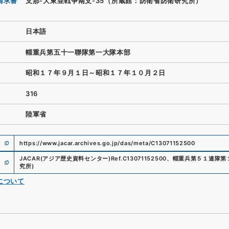
請求番
支那-大東亜戦争南支-35（所蔵館：防衛省防衛研究所）
日本語
輜重兵第五十一聯隊第一大隊本部
昭和１７年９月１日～昭和１７年１０月２日
316
陸軍省
https://www.jacar.archives.go.jp/das/meta/C13071152500
JACAR(アジア歴史資料センター)
Ref.
C13071152500
、
輜重兵第５１連隊第
究所
)
について