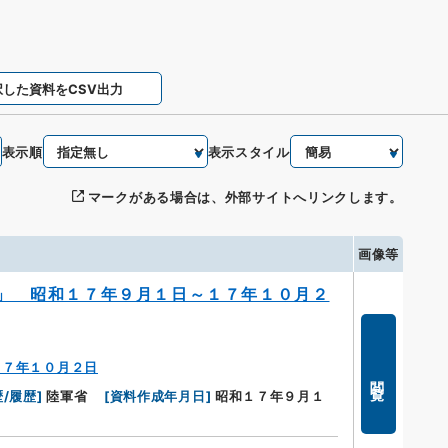
択した資料をCSV出力
表示順
表示スタイル
マークがある場合は、外部サイトへリンクします。
画像等
」 昭和１７年９月１日～１７年１０月２
１７年１０月２日
閲覧
/履歴
]
陸軍省
[
資料作成年月日
]
昭和１７年９月１