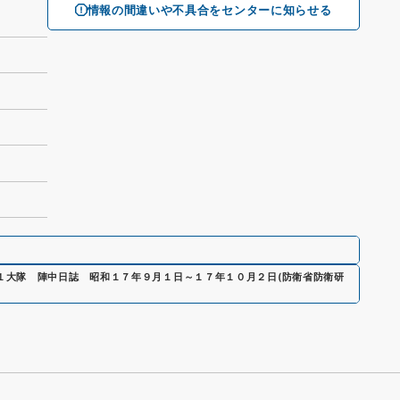
情報の間違いや不具合をセンターに知らせる
１大隊 陣中日誌 昭和１７年９月１日～１７年１０月２日
(
防衛省防衛研