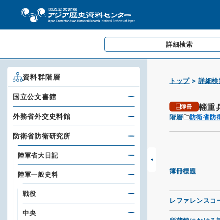
詳細検索
資料群階層
トップ
詳細検
国立公文書館
輜重
簿冊
外務省外交史料館
階層
防衛省防
防衛省防衛研究所
陸軍省大日記
簿冊標題
陸軍一般史料
戦役
レファレンスコ
中央