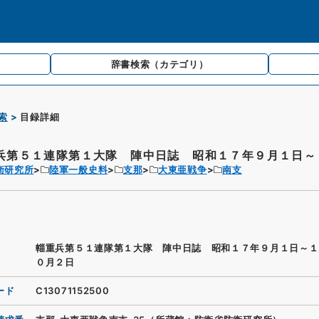
辞書検索
（カテゴリ）
索
目録詳細
兵第５１連隊第１大隊 陣中日誌 昭和１７年９月１日～１
衛研究所
陸軍一般史料
支那
大東亜戦争
南支
輜重兵第５１連隊第１大隊 陣中日誌 昭和１７年９月１日～１
０月２日
ード
C13071152500