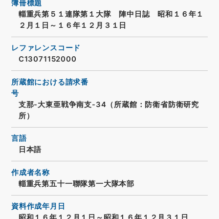
簿冊標題
輜重兵第５１連隊第１大隊 陣中日誌 昭和１６年１
２月１日～１６年１２月３１日
レファレンスコード
C13071152000
所蔵館における請求番
号
支那-大東亜戦争南支-34（所蔵館：防衛省防衛研究
所）
言語
日本語
作成者名称
輜重兵第五十一聯隊第一大隊本部
資料作成年月日
昭和１６年１２月１日～昭和１６年１２月３１日