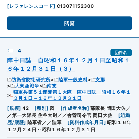
[
レファレンスコード
]
C13071152300
閲覧
4
件名
陣中日誌 自昭和１６年１２月１日至昭和１
６年１２月３１日（３）
防衛省防衛研究所
陸軍一般史料
支那
大東亜戦争
南支
輜重兵第５１連隊第１大隊 陣中日誌 昭和１６年１
２月１日～１６年１２月３１日
[
規模
]
42
[
種別
]
図
[
作成者名称
]
部隊長 岡田大佐／
／第一大隊長 住谷大尉／／舎營司令官 岡田大佐
[
組織
歴/履歴
]
陸軍省／／陸軍
[
資料作成年月日
]
昭和１６年
１２月２４日～昭和１６年１２月３１日