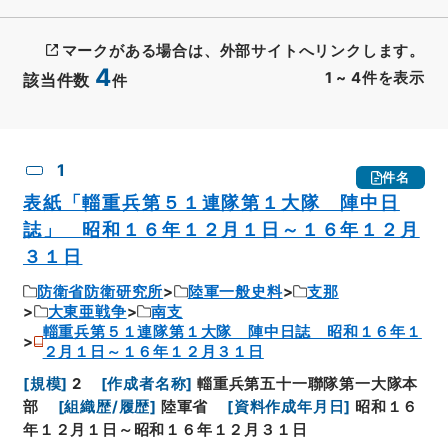
マークがある場合は、外部サイトへリンクします。
4
1
~
4
件を表示
該当件数
件
CSV出力
No.
概要情報
画像等
1
件名
表紙「輜重兵第５１連隊第１大隊 陣中日
誌」 昭和１６年１２月１日～１６年１２月
３１日
防衛省防衛研究所
陸軍一般史料
支那
大東亜戦争
南支
輜重兵第５１連隊第１大隊 陣中日誌 昭和１６年１
２月１日～１６年１２月３１日
[
規模
]
2
[
作成者名称
]
輜重兵第五十一聯隊第一大隊本
部
[
組織歴/履歴
]
陸軍省
[
資料作成年月日
]
昭和１６
年１２月１日～昭和１６年１２月３１日