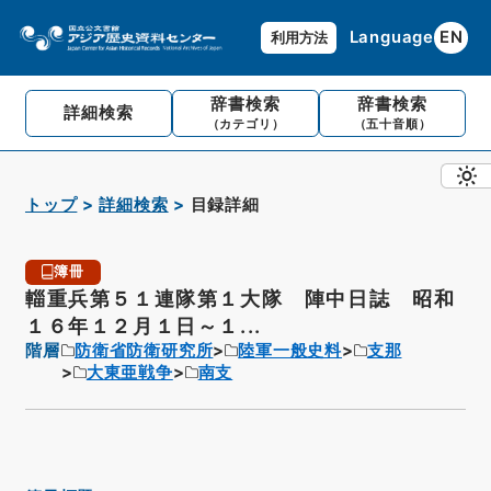
Language
EN
利用方法
辞書検索
辞書検索
詳細検索
（カテゴリ）
（五十音順）
トップ
詳細検索
目録詳細
簿冊
輜重兵第５１連隊第１大隊 陣中日誌 昭和
１６年１２月１日～１...
階層
防衛省防衛研究所
陸軍一般史料
支那
大東亜戦争
南支