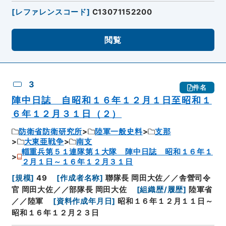
[
レファレンスコード
]
C13071152200
閲覧
3
件名
陣中日誌 自昭和１６年１２月１日至昭和１
６年１２月３１日（２）
防衛省防衛研究所
陸軍一般史料
支那
大東亜戦争
南支
輜重兵第５１連隊第１大隊 陣中日誌 昭和１６年１
２月１日～１６年１２月３１日
[
規模
]
49
[
作成者名称
]
聯隊長 岡田大佐／／舎營司令
官 岡田大佐／／部隊長 岡田大佐
[
組織歴/履歴
]
陸軍省
／／陸軍
[
資料作成年月日
]
昭和１６年１２月１１日～
昭和１６年１２月２３日