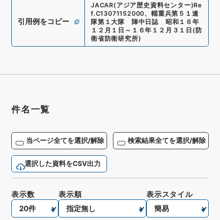
JACAR(アジア歴史資料センター)
Re
f.
C13071152000
、
輜重兵第５１連
引用例をコピー
隊第１大隊 陣中日誌 昭和１６年
１２月１日～１６年１２月３１日
(
防
衛省防衛研究所
)
件名一覧
当ページ全てを選択/解除
検索結果全てを選択/解除
選択した資料をCSV出力
表示数
表示順
表示スタイル