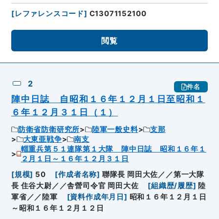
[
レファレンスコード
]
C13071152100
閲覧
2
件名
陣中日誌 自昭和１６年１２月１日至昭和１
６年１２月３１日（１）
防衛省防衛研究所
陸軍一般史料
支那
大東亜戦争
南支
輜重兵第５１連隊第１大隊 陣中日誌 昭和１６年１
２月１日～１６年１２月３１日
[
規模
]
50
[
作成者名称
]
聯隊長 岡田大佐／／第一大隊
長 住谷大尉／／舎營司令官 岡田大佐
[
組織歴/履歴
]
陸
軍省／／陸軍
[
資料作成年月日
]
昭和１６年１２月１日
～昭和１６年１２月１２日