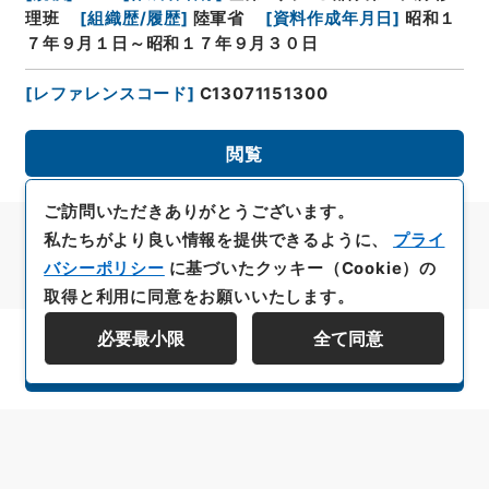
理班
[
組織歴/履歴
]
陸軍省
[
資料作成年月日
]
昭和１
７年９月１日～昭和１７年９月３０日
[
レファレンスコード
]
C13071151300
閲覧
ご訪問いただきありがとうございます。
私たちがより良い情報を提供できるように、
プライ
バシーポリシー
に基づいたクッキー（Cookie）の
取得と利用に同意をお願いいたします。
必要最小限
全て同意
資料群階層を表示する
All rights reserved/Copyright©
Japan Center for Asian Historical Records