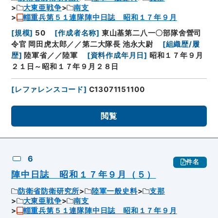
大東亜戦争
南支
輜重兵第５１連隊陣中日誌 昭和１７年９月
[
規模
]
50
[
作成者名称
]
東山基第二八一〇部隊舍營司
令官 岡田虎太郎／／第二大隊長 池永大尉
[
組織歴/履
歴
]
陸軍省／／陸軍
[
資料作成年月日
]
昭和１７年９月
２１日～昭和１７年９月２８日
[
レファレンスコード
]
C13071151100
閲覧
6
件名
陣中日誌 昭和１７年９月（５）
防衛省防衛研究所
陸軍一般史料
支那
大東亜戦争
南支
輜重兵第５１連隊陣中日誌 昭和１７年９月