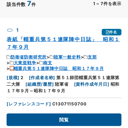
7
1
~
7
件を表示
該当件数
件
CSV出力
No.
概要情報
画像等
1
件名
表紙「輜重兵第５１連隊陣中日誌」 昭和１
７年９月
防衛省防衛研究所
陸軍一般史料
支那
大東亜戦争
南支
輜重兵第５１連隊陣中日誌 昭和１７年９月
[
規模
]
2
[
作成者名称
]
第５１師団輜重兵第５１連隊第
二大隊
[
組織歴/履歴
]
陸軍省
[
資料作成年月日
]
昭和
１７年９月～昭和１７年９月
[
レファレンスコード
]
C13071150700
閲覧