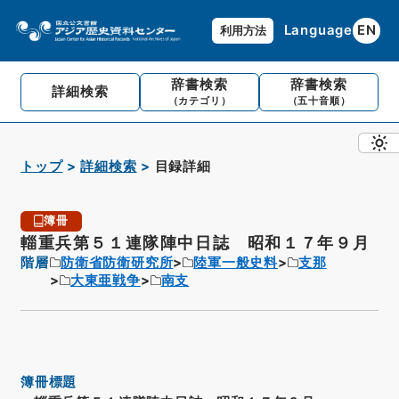
Language
EN
利用方法
辞書検索
辞書検索
詳細検索
（カテゴリ）
（五十音順）
トップ
詳細検索
目録詳細
簿冊
輜重兵第５１連隊陣中日誌 昭和１７年９月
階層
防衛省防衛研究所
陸軍一般史料
支那
大東亜戦争
南支
簿冊標題