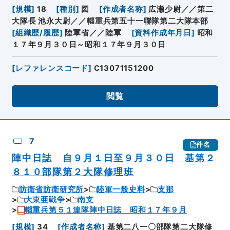
[
規模
]
18
[
種別
]
図
[
作成者名称
]
広瀬少尉／／第二
大隊長 池永大尉／／輜重兵第五十一聯隊第二大隊本部
[
組織歴/履歴
]
陸軍省／／陸軍
[
資料作成年月日
]
昭和
１７年９月３０日～昭和１７年９月３０日
[
レファレンスコード
]
C13071151200
閲覧
7
件名
陣中日誌 自９月１日至９月３０日 基第２
８１０部隊第２大隊修理班
防衛省防衛研究所
陸軍一般史料
支那
大東亜戦争
南支
輜重兵第５１連隊陣中日誌 昭和１７年９月
[
規模
]
34
[
作成者名称
]
基第二八一〇部隊第二大隊修