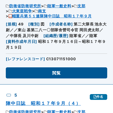
防衛省防衛研究所
陸軍一般史料
支那
大東亜戦争
南支
輜重兵第５１連隊陣中日誌 昭和１７年９月
[
規模
]
49
[
種別
]
図
[
作成者名称
]
第二大隊長 池永大
尉／／東山 基第二八一〇部隊舍營司令官 岡田虎太郎／
／中隊長 及川中尉
[
組織歴/履歴
]
陸軍省／／陸軍
[
資料作成年月日
]
昭和１７年９月１６日～昭和１７年９
月１９日
[
レファレンスコード
]
C13071151000
閲覧
5
件名
陣中日誌 昭和１７年９月（４）
防衛省防衛研究所
陸軍一般史料
支那