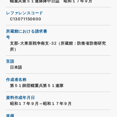
輜重兵第５１連隊陣中日誌 昭和１７年９月
レファレンスコード
C13071150600
所蔵館における請求番
号
支那-大東亜戦争南支-32（所蔵館：防衛省防衛研究
所）
言語
日本語
作成者名称
第５１師団輜重兵第５１連隊
資料作成年月日
昭和１７年９月～昭和１７年９月
規模