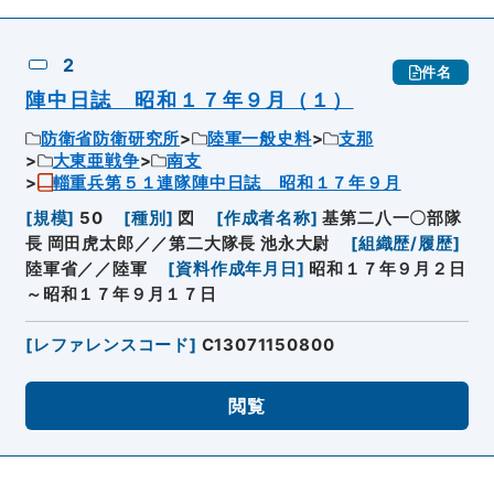
2
件名
陣中日誌 昭和１７年９月（１）
防衛省防衛研究所
陸軍一般史料
支那
大東亜戦争
南支
輜重兵第５１連隊陣中日誌 昭和１７年９月
[
規模
]
50
[
種別
]
図
[
作成者名称
]
基第二八一〇部隊
長 岡田虎太郎／／第二大隊長 池永大尉
[
組織歴/履歴
]
陸軍省／／陸軍
[
資料作成年月日
]
昭和１７年９月２日
～昭和１７年９月１７日
[
レファレンスコード
]
C13071150800
閲覧