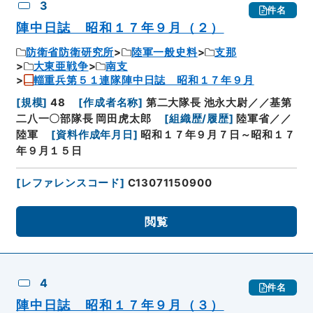
3
件名
陣中日誌 昭和１７年９月（２）
防衛省防衛研究所
陸軍一般史料
支那
大東亜戦争
南支
輜重兵第５１連隊陣中日誌 昭和１７年９月
[
規模
]
48
[
作成者名称
]
第二大隊長 池永大尉／／基第
二八一〇部隊長 岡田虎太郎
[
組織歴/履歴
]
陸軍省／／
陸軍
[
資料作成年月日
]
昭和１７年９月７日～昭和１７
年９月１５日
[
レファレンスコード
]
C13071150900
閲覧
4
件名
陣中日誌 昭和１７年９月（３）