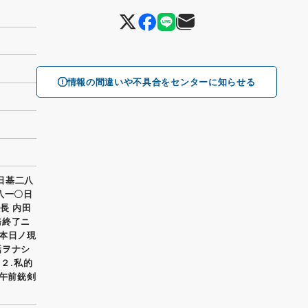
情報の間違いや不具合をセンターに知らせる
本日基二八
八一〇日
長 内田
務終了ニ
 本日ノ現
話ヲナシ
２.私的
テ午前銃剣