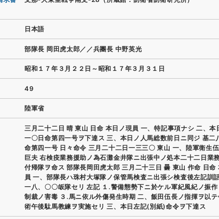
日本語
部隊長 岡田虎太郎／／兵團長 中野英光
昭和１７年３月２２日～昭和１７年３月３１日
49
陸軍省
三月二十二日 晴 東山 日命 本日ノ現員 一、特記事項ナシ 二、
一〇日命第四一号ヲ下達ス 三、本日ノ人馬総数前日ニ同ジ 基二
命第四一号 日々命令 三月二十二日一三三〇 東山 一、陸軍衛生伍
巨夫 右検疫業務援助ノ為石灘金井隊ニ出張中ノ処本二十二日業
付帰隊ヲ命ス 部隊長岡田虎太郎 三月二十三日 曇 東山 作命 日命
員 一、部隊長ハ珠村大塚隊ノ保管馬検査ニ出張シ検査後左記訓
一八、〇〇皈隊セリ 左記 １.警備態勢下ニ於ケル軍紀風紀ノ振作 
制裁ノ害毒 ３.馬ニ依ル外傷発生時期 二、飯田伍長ノ指揮ヲ以
術午後駄馬教練ヲ実施セリ 三、本日左記(別紙)命令ヲ下達ス