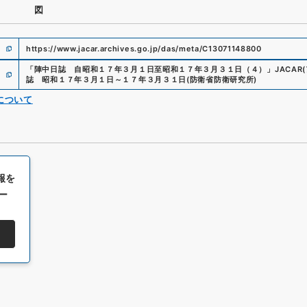
図
https://www.jacar.archives.go.jp/das/meta/C13071148800
「
陣中日誌 自昭和１７年３月１日至昭和１７年３月３１日（４）
」
JACA
誌 昭和１７年３月１日～１７年３月３１日
(
防衛省防衛研究所
)
について
報を
ー
All rights reserved/Copyright©
Japan Center for Asian Historical Record