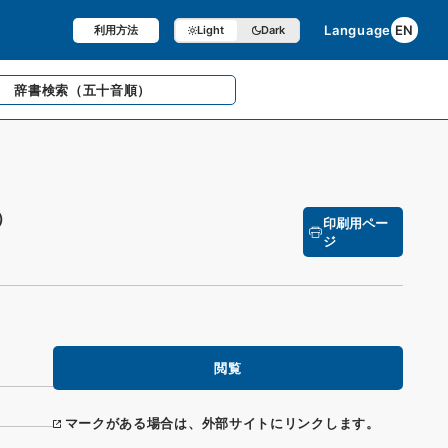
Language
EN
利用方法
Light
Dark
辞書検索
（五十音順）
）
印刷用ペー
ジ
閲覧
マークがある場合は、外部サイトにリンクします。