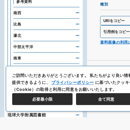
参考資料
種別
南西
URIをコピー
比島
引用例をコピー
濠北
資料画像の利用
中部太平洋
南東
陸空
ご訪問いただきありがとうございます。
私たちがより良い情
文庫
提供できるように、
プライバシーポリシー
に基づいたクッキ
（Cookie）の取得と利用に同意をお願いいたします。
海軍省公文備考
必要最小限
全て同意
海軍一般史料
琉球大学附属図書館
北海道立図書館