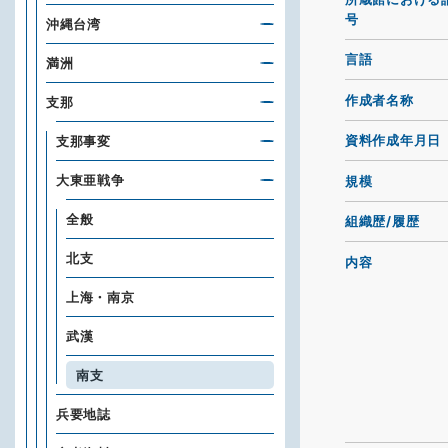
号
沖縄台湾
言語
満洲
作成者名称
支那
資料作成年月日
支那事変
大東亜戦争
規模
全般
組織歴/履歴
北支
内容
上海・南京
武漢
南支
兵要地誌