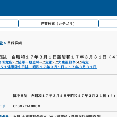
辞書検索
（カテゴリ）
索
目録詳細
日誌 自昭和１７年３月１日至昭和１７年３月３１日（４
衛研究所
陸軍一般史料
支那
大東亜戦争
南支
第５１連隊陣中日誌 昭和１７年３月１日～１７年３月３１日
陣中日誌 自昭和１７年３月１日至昭和１７年３月３１日（４）
ード
C13071148800
請求番
支那-大東亜戦争南支-28（所蔵館：防衛省防衛研究所）