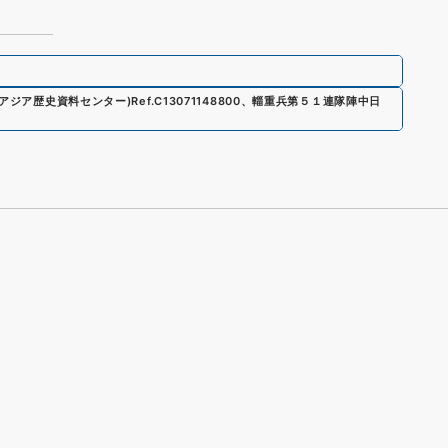
R(アジア歴史資料センター)
Ref.
C13071148800
、
輜重兵第５１連隊陣中日
s