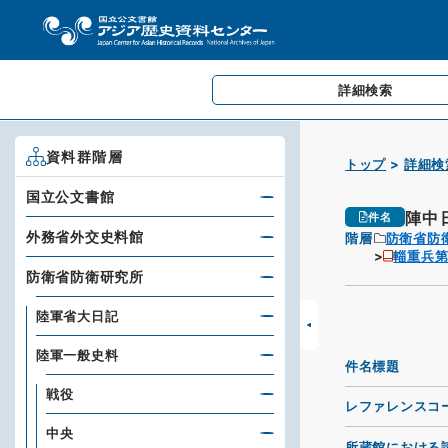
詳細検索
資料群階層
トップ
詳細検
国立公文書館
陣中
件名
外務省外交史料館
階層
防衛省防
輜重兵
防衛省防衛研究所
陸軍省大日記
陸軍一般史料
件名標題
戦役
レファレンスコ
中央
所蔵館における