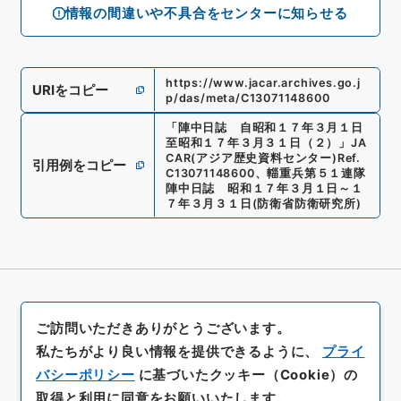
情報の間違いや不具合をセンターに知らせる
https://www.jacar.archives.go.j
URIをコピー
p/das/meta/C13071148600
「
陣中日誌 自昭和１７年３月１日
至昭和１７年３月３１日（２）
」
JA
CAR(アジア歴史資料センター)
Ref.
引用例をコピー
C13071148600
、
輜重兵第５１連隊
陣中日誌 昭和１７年３月１日～１
７年３月３１日
(
防衛省防衛研究所
)
ご訪問いただきありがとうございます。
私たちがより良い情報を提供できるように、
プライ
バシーポリシー
に基づいたクッキー（Cookie）の
取得と利用に同意をお願いいたします。