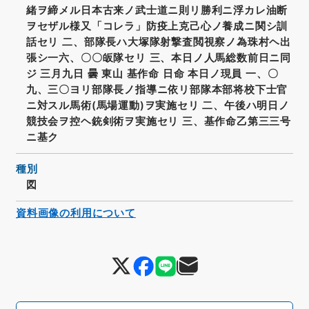
緒ヲ締メル日本古来ノ武士道ニ則リ勝利ニ浮カレ油断
ヲセザル様又「コレラ」防疫上克己心ノ養成ニ関シ訓
話セリ 二、部隊長ハ大塚隊射撃査閲視察ノ為珠村ヘ出
張シ一六、〇〇皈隊セリ 三、本日ノ人馬総数前日ニ同
ジ 三月九日 曇 東山 基作命 日命 本日ノ現員 一、〇
九、三〇ヨリ部隊長ノ指導ニ依リ部隊本部将校下士官
ニ対スル馬術(馬場運動)ヲ実施セリ 二、午後ハ明日ノ
競技会ヲ控ヘ銃剣術ヲ実施セリ 三、基作命乙第三三号
ニ基ク
種別
図
資料画像の利用について