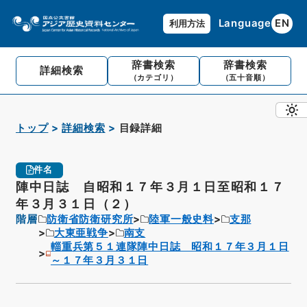
Language
EN
利用方法
辞書検索
辞書検索
詳細検索
（カテゴリ）
（五十音順）
トップ
詳細検索
目録詳細
件名
陣中日誌 自昭和１７年３月１日至昭和１７
年３月３１日（２）
階層
防衛省防衛研究所
陸軍一般史料
支那
大東亜戦争
南支
輜重兵第５１連隊陣中日誌 昭和１７年３月１日
～１７年３月３１日