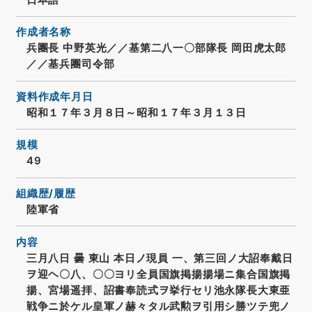
作成者名称
兵團長 中野英光／／基第二八一〇部隊長 岡田虎太郎
／／基兵團司令部
資料作成年月日
昭和１７年３月８日～昭和１７年３月１３日
規模
49
組織歴/履歴
陸軍省
内容
三月八日 曇 東山 本日ノ現員 一、第三回ノ大詔奉戴日
ヲ迎ヘ〇八、〇〇ヨリ全員国旗掲揚揚場ニ集合国旗掲
揚、宮場遥拝、詔書奉読式ヲ挙行セリ池永隊長大東亜
戦争ニ於ケル皇軍ノ赫々タル武勲ヲ引用シ勝ツテ兜ノ