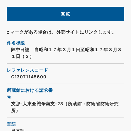
閲覧
マークがある場合は、外部サイトにリンクします。
件名標題
陣中日誌 自昭和１７年３月１日至昭和１７年３月３
１日（２）
レファレンスコード
C13071148600
所蔵館における請求番
号
支那-大東亜戦争南支-28（所蔵館：防衛省防衛研究
所）
言語
日本語