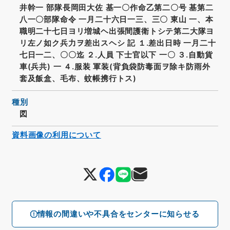
井幹一 部隊長岡田大佐 基一〇作命乙第二〇号 基第二
八一〇部隊命令 一月二十六日一三、三〇 東山 一、本
職明二十七日ヨリ増城ヘ出張間護衛トシテ第二大隊ヨ
リ左ノ如ク兵力ヲ差出スヘシ 記 １.差出日時 一月二十
七日一二、〇〇迄 ２.人員 下士官以下 一〇 ３.自動貨
車(兵共) 一 ４.服装 軍装(背負袋防毒面ヲ除キ防雨外
套及飯盒、毛布、蚊帳携行トス)
種別
図
資料画像の利用について
情報の間違いや不具合をセンターに知らせる