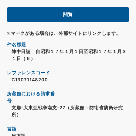
閲覧
マークがある場合は、外部サイトにリンクします。
件名標題
陣中日誌 自昭和１７年１月１日至昭和１７年１月３
１日（６）
レファレンスコード
C13071148200
所蔵館における請求番
号
支那-大東亜戦争南支-27（所蔵館：防衛省防衛研究
所）
言語
日本語