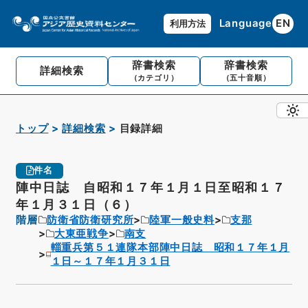
Language
EN
利用方法
辞書検索
辞書検索
詳細検索
（カテゴリ）
（五十音順）
トップ
詳細検索
目録詳細
件名
陣中日誌 自昭和１７年１月１日至昭和１７
年１月３１日（６）
階層
防衛省防衛研究所
陸軍一般史料
支那
大東亜戦争
南支
輜重兵第５１連隊本部陣中日誌 昭和１７年１月
１日～１７年１月３１日