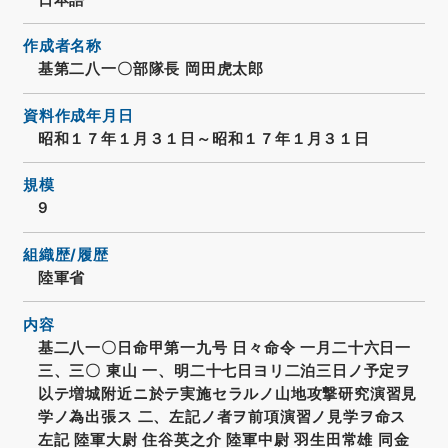
作成者名称
基第二八一〇部隊長 岡田虎太郎
資料作成年月日
昭和１７年１月３１日～昭和１７年１月３１日
規模
9
組織歴/履歴
陸軍省
内容
基二八一〇日命甲第一九号 日々命令 一月二十六日一
三、三〇 東山 一、明二十七日ヨリ二泊三日ノ予定ヲ
以テ増城附近ニ於テ実施セラルノ山地攻撃研究演習見
学ノ為出張ス 二、左記ノ者ヲ前項演習ノ見学ヲ命ス
左記 陸軍大尉 住谷英之介 陸軍中尉 羽生田常雄 同金