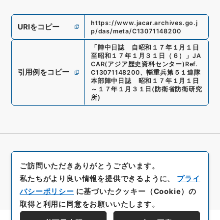
https://www.jacar.archives.go.j
URIをコピー
p/das/meta/C13071148200
「
陣中日誌 自昭和１７年１月１日
至昭和１７年１月３１日（６）
」
JA
CAR(アジア歴史資料センター)
Ref.
引用例をコピー
C13071148200
、
輜重兵第５１連隊
本部陣中日誌 昭和１７年１月１日
～１７年１月３１日
(
防衛省防衛研究
所
)
ご訪問いただきありがとうございます。
私たちがより良い情報を提供できるように、
プライ
バシーポリシー
に基づいたクッキー（Cookie）の
取得と利用に同意をお願いいたします。