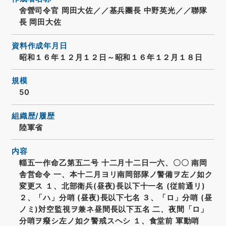
舍營司令官 岡田大佐／／基兵團長 中野英光／／聯隊
長 岡田大佐
資料作成年月日
昭和１６年１２月１２日～昭和１６年１２月１８日
規模
50
組織歴/履歴
陸軍省
内容
輜五一作命乙第五二号 十二月十二日一六、〇〇 南岡
舎営命令 一、本十二月ヨリ南岡部隊ノ警備ヲ左ノ如ク
変更ス １、北部衛兵(昼夜)長以下十一名 (従前通リ)
２、「ハ」分哨 (昼夜)長以下七名 ３、「ロ」分哨 (昼
ノミ)対空監視ヲ兼ネ昼間長以下五名 二、夜間「ロ」
分哨ヲ癈シ左ノ如ク警戒スヘシ １、食堂前 軍動哨