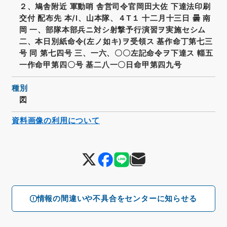
２、鳩舎附近 軍動哨 舎営司令官岡田大佐 下達法印刷
交付 配布先 本/I、山本隊、４T１ 十二月十三日 曇 南
岡 一、部隊本部兵ニ対シ射撃予行演習ヲ実施セシム
二、本日別紙命令(左ノ如キ)ヲ受領ス 基作命丁第七三
号 同 第七四号 三、一六、〇〇左記命令ヲ下達ス 輜五
一作命甲第四〇号 基二八一〇日命甲第四九号
種別
図
資料画像の利用について
情報の間違いや不具合をセンターに知らせる