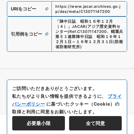
https://www.jacar.archives.go.j
URIをコピー
p/das/meta/C13071147200
「
陣中日誌 昭和１６年１２月
（４）
」
JACAR(アジア歴史資料セ
ンター)
Ref.
C13071147200
、
輜重兵
引用例をコピー
第５１連隊陣中日誌 昭和１６年１
２月１日～１６年１２月３１日
(
防衛
省防衛研究所
)
ご訪問いただきありがとうございます。
私たちがより良い情報を提供できるように、
プライ
バシーポリシー
に基づいたクッキー（Cookie）の
取得と利用に同意をお願いいたします。
必要最小限
全て同意
資料群階層を表示する