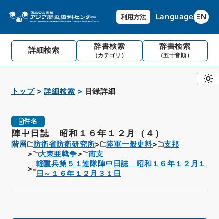
Language
EN
利用方法
辞書検索
辞書検索
詳細検索
（カテゴリ）
（五十音順）
トップ
詳細検索
目録詳細
件名
陣中日誌 昭和１６年１２月（４）
階層
防衛省防衛研究所
陸軍一般史料
支那
大東亜戦争
南支
輜重兵第５１連隊陣中日誌 昭和１６年１２月１
日～１６年１２月３１日