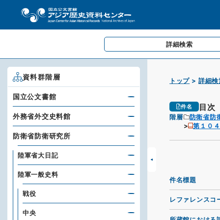
詳細検索
資料群階層
トップ
詳細検
国立公文書館
目次
件名
外務省外交史料館
階層
防衛省防
第１０
防衛省防衛研究所
陸軍省大日記
陸軍一般史料
件名標題
戦役
レファレンスコ
中央
所蔵館における