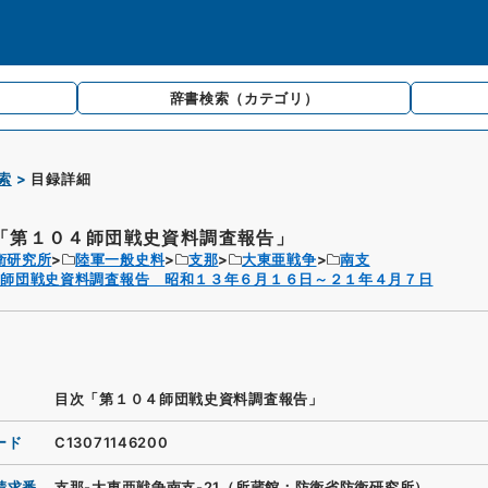
辞書検索
（カテゴリ）
索
目録詳細
「第１０４師団戦史資料調査報告」
衛研究所
陸軍一般史料
支那
大東亜戦争
南支
４師団戦史資料調査報告 昭和１３年６月１６日～２１年４月７日
目次「第１０４師団戦史資料調査報告」
ード
C13071146200
請求番
支那-大東亜戦争南支-21（所蔵館：防衛省防衛研究所）