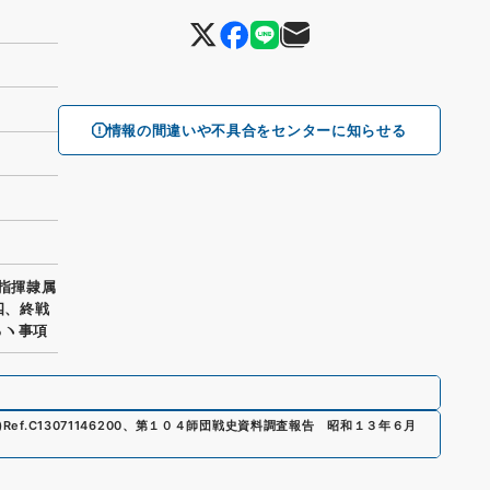
情報の間違いや不具合をセンターに知らせる
、指揮隷属
四、終戦
るヽ事項
)
Ref.
C13071146200
、
第１０４師団戦史資料調査報告 昭和１３年６月