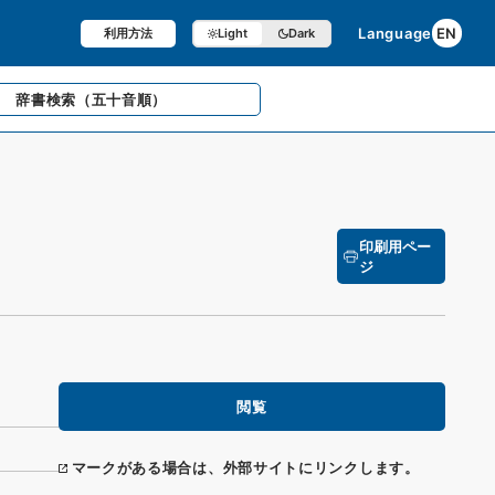
Language
EN
利用方法
Light
Dark
辞書検索
（五十音順）
印刷用ペー
ジ
閲覧
マークがある場合は、外部サイトにリンクします。