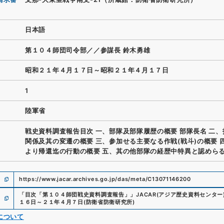
日本語
第１０４師団司令部／／参謀長 鈴木勇雄
昭和２１年４月１７日～昭和２１年４月１７日
1
陸軍省
戦史資料調査報告目次 一、部隊及部隊履歴の概要 部隊長名 二
関係及其の変遷の概要 三、参加せる主要なる作戦(戦斗)の概要 
より帰還迄の行動の概要 五、其の他部隊の経歴中特異と認めら
https://www.jacar.archives.go.jp/das/meta/C13071146200
「
目次「第１０４師団戦史資料調査報告」
」
JACAR(アジア歴史資料センター
１６日～２１年４月７日
(
防衛省防衛研究所
)
について