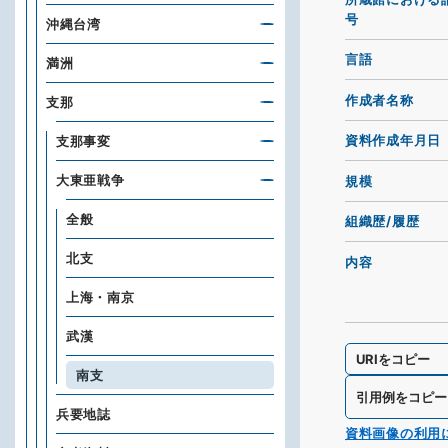
号
沖縄台湾
言語
満洲
作成者名称
支那
資料作成年月日
支那事変
大東亜戦争
規模
全般
組織歴/履歴
北支
内容
上海・南京
武漢
URIをコピー
南支
引用例をコピー
兵要地誌
資料画像の利用