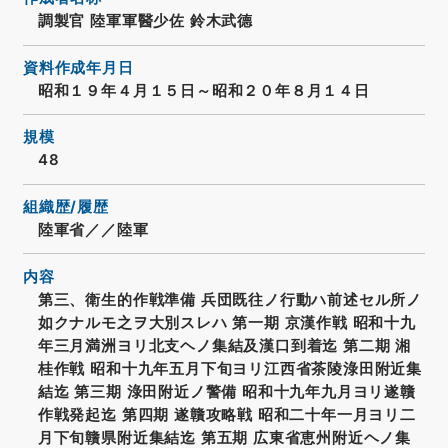
調製官 陸軍軍醫少佐 鈴木武德
資料作成年月日
昭和１９年４月１５日～昭和２０年８月１４日
規模
48
組織歴/履歴
陸軍省／／陸軍
内容
第三、衛生的作戦準備 兵団既往ノ行動ハ前述セル所ノ
如クナルモ之ヲ大別スレハ 第一期 京漢作戦 昭和十九
年三月満洲ヨリ北支ヘノ集結及漢口到着迄 第二期 湘
桂作戦 昭和十九年五月下旬ヨリ江西省茶陵淥田附近集
結迄 第三期 淥田附近ノ警備 昭和十九年九月ヨリ遂贛
作戦発起迄 第四期 遂贛攻略戦 昭和二十年一月ヨリ二
月下旬贛県附近集結迄 第五期 広東省恵州附近ヘノ集