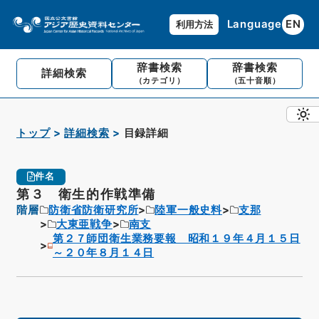
Language
EN
利用方法
辞書検索
辞書検索
詳細検索
（カテゴリ）
（五十音順）
トップ
詳細検索
目録詳細
件名
第３ 衛生的作戦準備
階層
防衛省防衛研究所
陸軍一般史料
支那
大東亜戦争
南支
第２７師団衛生業務要報 昭和１９年４月１５日
～２０年８月１４日