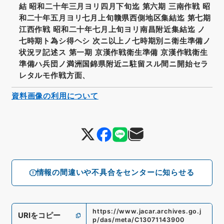
結 昭和二十年三月ヨリ四月下旬迄 第六期 三南作戦 昭
和二十年五月ヨリ七月上旬贛県西側地区集結迄 第七期
江西作戦 昭和二十年七月上旬ヨリ南昌附近集結迄 ノ
七時期ト為シ得ヘシ 次ニ以上ノ七時期別ニ衛生準備ノ
状況ヲ記述ス 第一期 京漢作戦衛生準備 京漢作戦衛生
準備ハ兵団ノ満洲国錦県附近ニ駐留スル間ニ開始セラ
レタルモ作戦方面、
資料画像の利用について
情報の間違いや不具合をセンターに知らせる
https://www.jacar.archives.go.j
URIをコピー
p/das/meta/C13071143900