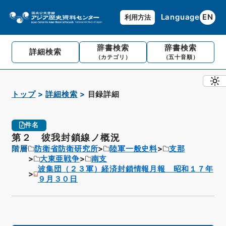
Language
EN
利用方法
辞書検索
辞書検索
詳細検索
（カテゴリ）
（五十音順）
トップ
詳細検索
目録詳細
件名
第２ 彼我封鎖線ノ概況
階層
防衛省防衛研究所
陸軍一般史料
支那
大東亜戦争
南支
波集団（２３軍）経済封鎖情報月報 昭和１７年
９月３０日