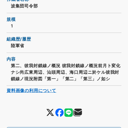
波集団司令部
規模
1
組織歴/履歴
陸軍省
内容
第二、彼我封鎖線ノ概況 彼我封鎖線ノ概況前月ト変化
ナシ尚広東周辺、汕頭周辺、海口周辺ニ於ケル彼我封
鎖線ノ現況附図「第一」「第二」「第三」ノ如シ
資料画像の利用について