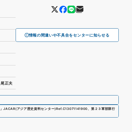
情報の間違いや不具合をセンターに知らせる
長尾正夫
」
JACAR(アジア歴史資料センター)
Ref.
C13071141900
、
第２３軍部隊行