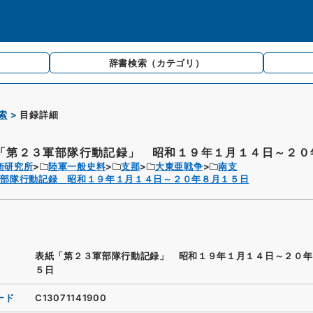
辞書検索
（カテゴリ）
索
目録詳細
「第２３軍部隊行動記録」 昭和１９年１月１４日～２０年
衛研究所
陸軍一般史料
支那
大東亜戦争
南支
軍部隊行動記録 昭和１９年１月１４日～２０年８月１５日
表紙「第２３軍部隊行動記録」 昭和１９年１月１４日～２０年
５日
ード
C13071141900