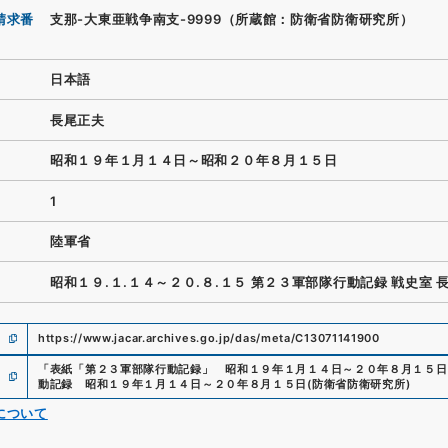
請求番
支那-大東亜戦争南支-9999（所蔵館：防衛省防衛研究所）
日本語
長尾正夫
昭和１９年１月１４日～昭和２０年８月１５日
1
陸軍省
昭和１９.１.１４～２０.８.１５ 第２３軍部隊行動記録 戦史室 
https://www.jacar.archives.go.jp/das/meta/C13071141900
「
表紙「第２３軍部隊行動記録」 昭和１９年１月１４日～２０年８月１５日
動記録 昭和１９年１月１４日～２０年８月１５日
(
防衛省防衛研究所
)
について