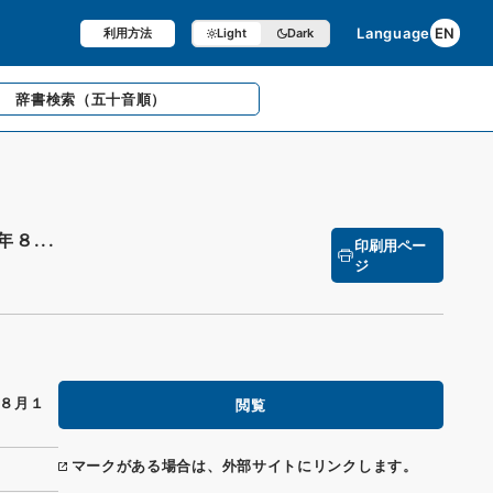
Language
EN
利用方法
Light
Dark
辞書検索
（五十音順）
８...
印刷用ペー
ジ
８月１
閲覧
マークがある場合は、外部サイトにリンクします。