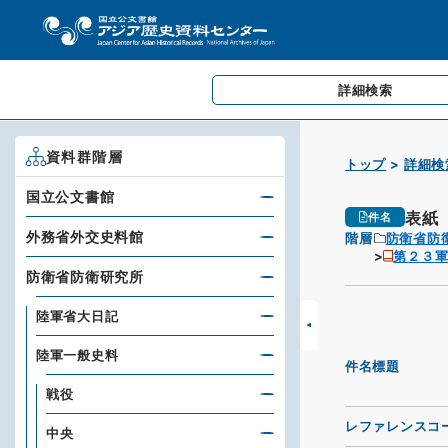
詳細検索
資料群階層
トップ
詳細検
国立公文書館
表紙
件名
外務省外交史料館
階層
防衛省防
第２３
防衛省防衛研究所
陸軍省大日記
陸軍一般史料
件名標題
戦役
レファレンスコ
中央