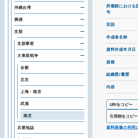
所蔵館における
沖縄台湾
号
満洲
言語
支那
作成者名称
支那事変
資料作成年月日
大東亜戦争
規模
全般
組織歴/履歴
北支
内容
上海・南京
武漢
URIをコピー
南支
引用例をコピー
資料画像の利用
兵要地誌