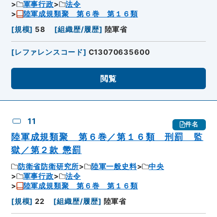
軍事行政
法令
陸軍成規類聚 第６巻 第１６類
[
規模
]
58
[
組織歴/履歴
]
陸軍省
[
レファレンスコード
]
C13070635600
閲覧
11
件名
陸軍成規類聚 第６巻／第１６類 刑罰 監
獄／第２款 懲罰
防衛省防衛研究所
陸軍一般史料
中央
軍事行政
法令
陸軍成規類聚 第６巻 第１６類
[
規模
]
22
[
組織歴/履歴
]
陸軍省