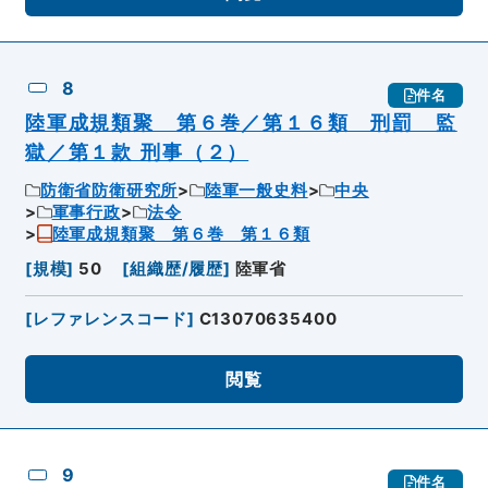
8
件名
陸軍成規類聚 第６巻／第１６類 刑罰 監
獄／第１款 刑事（２）
防衛省防衛研究所
陸軍一般史料
中央
軍事行政
法令
陸軍成規類聚 第６巻 第１６類
[
規模
]
50
[
組織歴/履歴
]
陸軍省
[
レファレンスコード
]
C13070635400
閲覧
9
件名