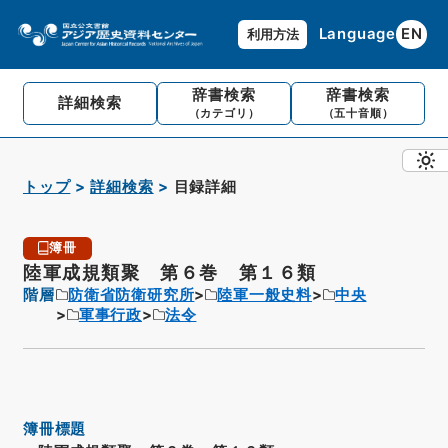
Language
EN
利用方法
辞書検索
辞書検索
詳細検索
（カテゴリ）
（五十音順）
トップ
詳細検索
目録詳細
簿冊
陸軍成規類聚 第６巻 第１６類
階層
防衛省防衛研究所
陸軍一般史料
中央
軍事行政
法令
簿冊標題