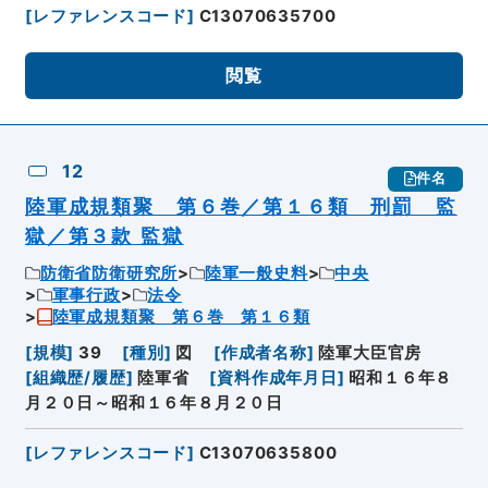
[
レファレンスコード
]
C13070635700
閲覧
12
件名
陸軍成規類聚 第６巻／第１６類 刑罰 監
獄／第３款 監獄
防衛省防衛研究所
陸軍一般史料
中央
軍事行政
法令
陸軍成規類聚 第６巻 第１６類
[
規模
]
39
[
種別
]
図
[
作成者名称
]
陸軍大臣官房
[
組織歴/履歴
]
陸軍省
[
資料作成年月日
]
昭和１６年８
月２０日～昭和１６年８月２０日
[
レファレンスコード
]
C13070635800