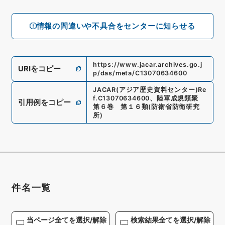
情報の間違いや不具合をセンターに知らせる
https://www.jacar.archives.go.j
URIをコピー
p/das/meta/C13070634600
JACAR(アジア歴史資料センター)
Re
f.
C13070634600
、
陸軍成規類聚
引用例をコピー
第６巻 第１６類
(
防衛省防衛研究
所
)
件名一覧
当ページ全てを選択/解除
検索結果全てを選択/解除