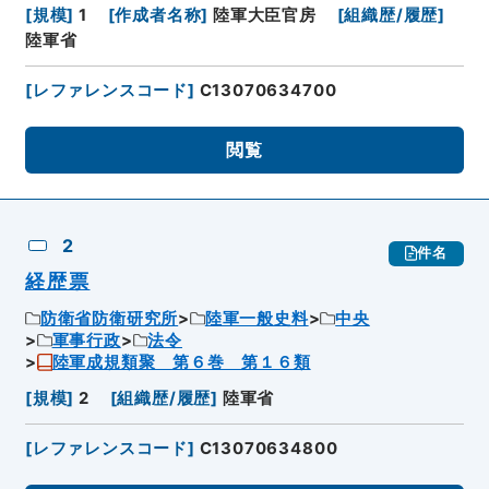
[
規模
]
1
[
作成者名称
]
陸軍大臣官房
[
組織歴/履歴
]
陸軍省
[
レファレンスコード
]
C13070634700
閲覧
2
件名
経歴票
防衛省防衛研究所
陸軍一般史料
中央
軍事行政
法令
陸軍成規類聚 第６巻 第１６類
[
規模
]
2
[
組織歴/履歴
]
陸軍省
[
レファレンスコード
]
C13070634800