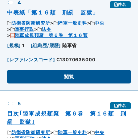
4
件名
中表紙「第１６類 刑罰 監獄」
防衛省防衛研究所
陸軍一般史料
中央
軍事行政
法令
陸軍成規類聚 第６巻 第１６類
[
規模
]
1
[
組織歴/履歴
]
陸軍省
[
レファレンスコード
]
C13070635000
閲覧
5
件名
目次｢陸軍成規類聚 第６巻 第１６類 刑
罰 監獄｣
防衛省防衛研究所
陸軍一般史料
中央