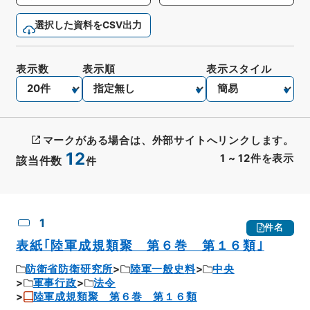
選択した資料をCSV出力
表示数
表示順
表示スタイル
マークがある場合は、外部サイトへリンクします。
12
1
~
12
件を表示
該当件数
件
CSV出力
No.
概要情報
画像等
1
件名
表紙｢陸軍成規類聚 第６巻 第１６類｣
防衛省防衛研究所
陸軍一般史料
中央
軍事行政
法令
陸軍成規類聚 第６巻 第１６類