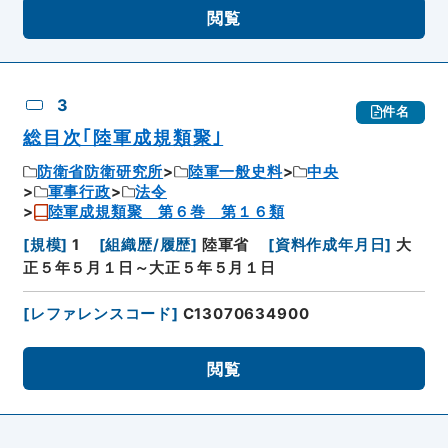
閲覧
3
件名
総目次｢陸軍成規類聚｣
防衛省防衛研究所
陸軍一般史料
中央
軍事行政
法令
陸軍成規類聚 第６巻 第１６類
[
規模
]
1
[
組織歴/履歴
]
陸軍省
[
資料作成年月日
]
大
正５年５月１日～大正５年５月１日
[
レファレンスコード
]
C13070634900
閲覧