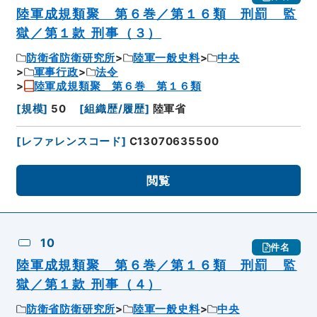
陸軍成規類聚 第６巻／第１６類 刑罰 監
獄／第１款 刑事（３）
防衛省防衛研究所
陸軍一般史料
中央
軍事行政
法令
陸軍成規類聚 第６巻 第１６類
[
規模
]
50
[
組織歴/履歴
]
陸軍省
[
レファレンスコード
]
C13070635500
閲覧
10
件名
陸軍成規類聚 第６巻／第１６類 刑罰 監
獄／第１款 刑事（４）
防衛省防衛研究所
陸軍一般史料
中央