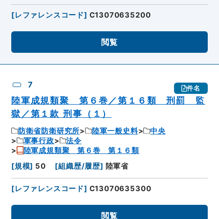
[
レファレンスコード
]
C13070635200
閲覧
7
件名
陸軍成規類聚 第６巻／第１６類 刑罰 監
獄／第１款 刑事（１）
防衛省防衛研究所
陸軍一般史料
中央
軍事行政
法令
陸軍成規類聚 第６巻 第１６類
[
規模
]
50
[
組織歴/履歴
]
陸軍省
[
レファレンスコード
]
C13070635300
閲覧