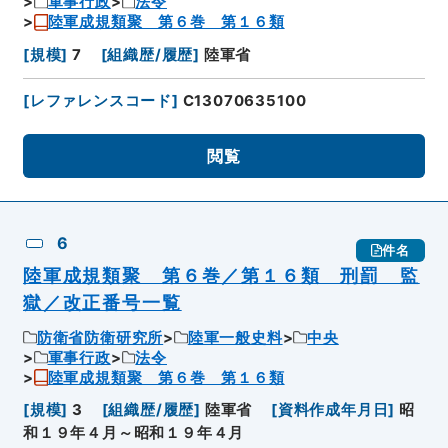
軍事行政
法令
陸軍成規類聚 第６巻 第１６類
[
規模
]
7
[
組織歴/履歴
]
陸軍省
[
レファレンスコード
]
C13070635100
閲覧
6
件名
陸軍成規類聚 第６巻／第１６類 刑罰 監
獄／改正番号一覧
防衛省防衛研究所
陸軍一般史料
中央
軍事行政
法令
陸軍成規類聚 第６巻 第１６類
[
規模
]
3
[
組織歴/履歴
]
陸軍省
[
資料作成年月日
]
昭
和１９年４月～昭和１９年４月