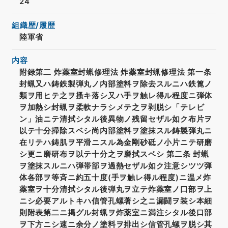
24
組織歴/履歴
陸軍省
内容
附録第二 炸薬室封蝋修理法 炸薬室封蝋修理法 第一条
封蝋又ハ鋳鉄製弾丸ノ内部塗料ヲ除去スルニハ鉄篦ノ
類ヲ用ヒテ之ヲ搔キ落シ又ハ手ヲ触レ得ル程度ニ弾体
ヲ加熱シ封蝋ヲ柔軟ナラシメテ之ヲ剥脱シ「テレビ
ン」油ニテ清拭シタル後異物ノ残留セザル如ク布片ヲ
以テ十分掃除スベシ尚内部塗料ヲ塗抹スル鋳製弾丸ニ
在リテハ鋳肌ヲ平滑ニスル為金剛砂砥ノ小片ニテ研磨
シ更ニ磨研布ヲ以テ十分之ヲ磨拭スベシ 第二条 封蝋
ヲ塗抹スルニハ弾帯部ヲ過熱セザル如ク注意シツツ弾
体各部ヲ等斉ニ約五十度(手ヲ触レ得ル程度)ニ温メ炸
薬室ヲ十分清拭シタル後弾丸ヲ立テ炸薬室ノ口部ヲ上
ニシ必要アルトキハ信管孔螺著シ之ニ漏闘ヲ装シ本細
則附表第二ニ掲グル封蝋ヲ炸薬室ニ満注シタル後口部
ヲ下方ニシ速ニ余分ノ塗料ヲ排出シ信管孔螺ヲ脱シ其