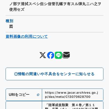
ノ部ヲ清拭スベシ但シ信管孔螺ヲ有スル弾丸ニハ之ヲ
使用セズ
種別
図
資料画像の利用について
情報の間違いや不具合をセンターに知らせる
https://www.jacar.archives.go.j
URIをコピー
p/das/meta/C13070628700
「
陸軍成規類聚 第４巻／第１１