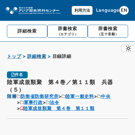
Language
EN
利用方法
辞書検索
辞書検索
詳細検索
（カテゴリ）
（五十音順）
トップ
詳細検索
目録詳細
件名
陸軍成規類聚 第４巻／第１１類 兵器
（５）
階層
防衛省防衛研究所
陸軍一般史料
中央
軍事行政
法令
陸軍成規類聚 第４巻 第１１類