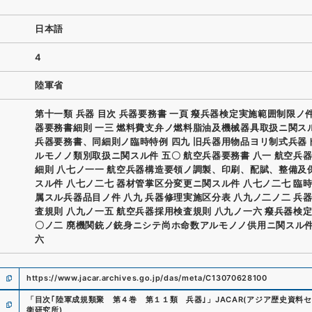
日本語
4
陸軍省
第十一類 兵器 目次 兵器要務書 一頁 癈兵器検定実施範囲制限ノ件
器要務書細則 一三 燃料費支弁ノ燃料脂油及機械器具取扱ニ関ス
兵器要務書、同細則ノ臨時特例 四九 旧兵器用物品ヨリ制式兵器
ルモノノ類別取扱ニ関スル件 五〇 航空兵器要務書 八一 航空兵
細則 八七ノ一一 航空兵器構造要領ノ調製、印刷、配賦、整備及
スル件 八七ノ二七 器材管掌区分変更ニ関スル件 八七ノ二七 臨
属スル兵器品目ノ件 八九 兵器修理実施区分表 八九ノ二ノ二 兵
査規則 八九ノ一五 航空兵器採用検査規則 八九ノ一六 癈兵器検定
〇ノ二 廃機関銃ノ銃身ニシテ尚ホ命数アルモノノ供用ニ関スル件
六
https://www.jacar.archives.go.jp/das/meta/C13070628100
「
目次｢陸軍成規類聚 第４巻 第１１類 兵器｣
」
JACAR(アジア歴史資料セ
衛研究所
)