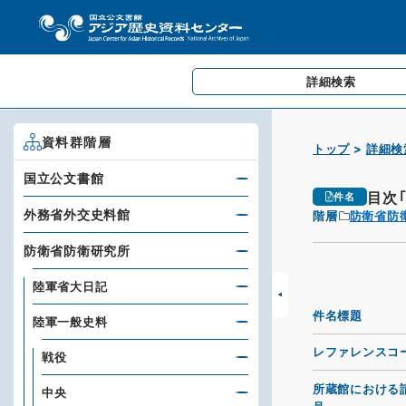
詳細検索
資料群階層
トップ
詳細検
国立公文書館
目次
件名
外務省外交史料館
階層
防衛省防
防衛省防衛研究所
陸軍省大日記
件名標題
陸軍一般史料
レファレンスコ
戦役
所蔵館における
中央