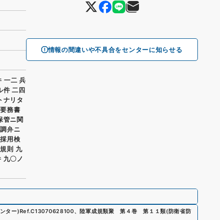
情報の間違いや不具合をセンターに知らせる
 一二 兵
ル件 二四
トナリタ
器要務書
保管ニ関
時調弁ニ
器採用検
規則 九
 九〇ノ
ンター)
Ref.
C13070628100
、
陸軍成規類聚 第４巻 第１１類
(
防衛省防