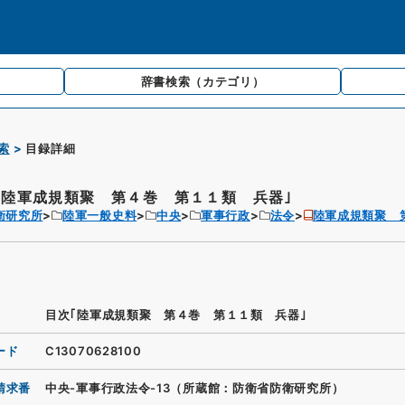
辞書検索
（カテゴリ）
索
目録詳細
｢陸軍成規類聚 第４巻 第１１類 兵器｣
衛研究所
陸軍一般史料
中央
軍事行政
法令
陸軍成規類聚 
目次｢陸軍成規類聚 第４巻 第１１類 兵器｣
ード
C13070628100
請求番
中央-軍事行政法令-13（所蔵館：防衛省防衛研究所）