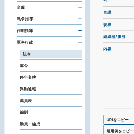
号
全般
言語
戦争指導
規模
作戦指導
組織歴/履歴
軍事行政
内容
法令
軍令
停年名簿
異動通報
職員表
編制
URIをコピー
動員・編成
引用例をコピー