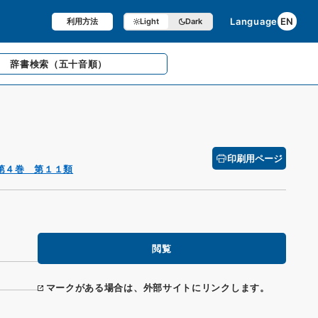
Language
EN
利用方法
Light
Dark
辞書検索
（五十音順）
印刷用ページ
第４巻 第１１類
閲覧
マークがある場合は、外部サイトにリンクします。