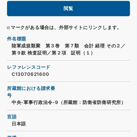
閲覧
マークがある場合は、外部サイトにリンクします。
件名標題
陸軍成規類聚 第３巻 第７類 会計 経理 その２／
第９款 検査証明／第２項 証明（１）
レファレンスコード
C13070621600
所蔵館における請求番
号
中央-軍事行政法令-9（所蔵館：防衛省防衛研究所）
言語
日本語