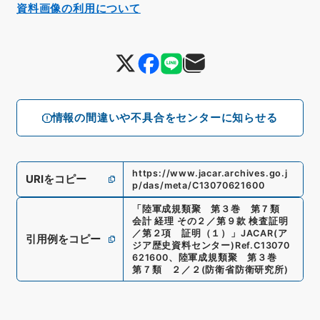
資料画像の利用について
情報の間違いや不具合をセンターに知らせる
https://www.jacar.archives.go.j
URIをコピー
p/das/meta/C13070621600
「
陸軍成規類聚 第３巻 第７類
会計 経理 その２／第９款 検査証明
／第２項 証明（１）
」
JACAR(ア
引用例をコピー
ジア歴史資料センター)
Ref.
C13070
621600
、
陸軍成規類聚 第３巻
第７類 ２／２
(
防衛省防衛研究所
)