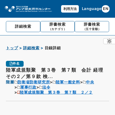
Language
EN
利用方法
辞書検索
辞書検索
詳細検索
（カテゴリ）
（五十音順）
トップ
詳細検索
目録詳細
件名
陸軍成規類聚 第３巻 第７類 会計 経理
その２／第９款 検...
階層
防衛省防衛研究所
陸軍一般史料
中央
軍事行政
法令
陸軍成規類聚 第３巻 第７類 ２／２