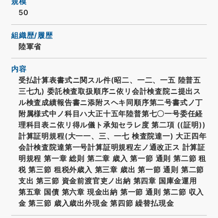
規模
50
組織歴/履歴
陸軍省
内容
受払計算表書式ニ関スル件(昭二、一二、一五 陸普五
三七九) 委託検査取扱順序ニ依リ会計検査院ニ提出ス
ル検査成績報告書ニ添附スヘキ同順序第二号書式ノ丁
附属様式中ノ科目ハ大正十五年陸普第七〇一号委任経
理科目表ニ依リ得ル儀ト承知セラレ度 第二項 ((証明))
計算証明規程(大一一、三、一七 検査院達一) 大正四年
会計検査院達第一号計算証明規程左ノ通改正ス 計算証
明規程 第一章 総則 第二章 歳入 第一節 通則 第二節 租
税 第三節 租税外歳入 第三章 歳出 第一節 通則 第二節
支出 第三節 資金前渡官吏ノ出納 第四章 国庫金運用
第五章 国債 第六章 現金出納 第一節 通則 第二節 収入
金 第三節 歳入歳出外現金 第四節 繰替払現金