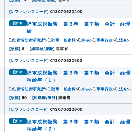
[
レファレンスコード
]
C13070622400
陸軍成規類聚 第３巻 第７類 会計 経理
件名
給
防衛省防衛研究所
陸軍一般史料
中央
軍事行政
法令
[
規模
]
6
[
組織歴/履歴
]
陸軍省
[
レファレンスコード
]
C13070622500
陸軍成規類聚 第３巻 第７類 会計 経理
件名
種給与（１）
防衛省防衛研究所
陸軍一般史料
中央
軍事行政
法令
[
規模
]
50
[
組織歴/履歴
]
陸軍省
[
レファレンスコード
]
C13070622600
陸軍成規類聚 第３巻 第７類 会計 経理
件名
種給与（２）