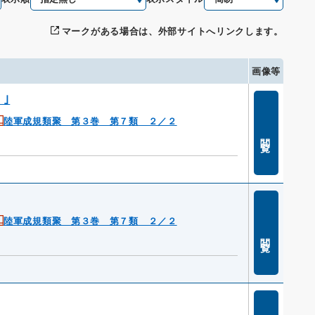
マークがある場合は、外部サイトへリンクします。
画像等
｣
陸軍成規類聚 第３巻 第７類 ２／２
閲覧
陸軍成規類聚 第３巻 第７類 ２／２
閲覧