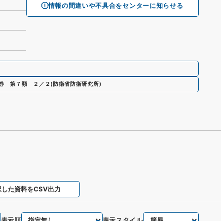
情報の間違いや不具合をセンターに知らせる
巻 第７類 ２／２
(
防衛省防衛研究所
)
択した資料をCSV出力
表示順
表示スタイル