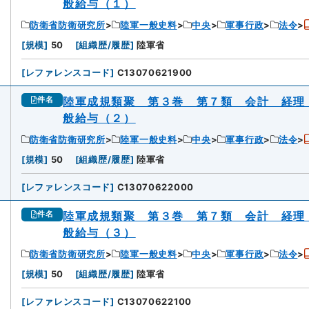
般給与（１）
防衛省防衛研究所
陸軍一般史料
中央
軍事行政
法令
[
規模
]
50
[
組織歴/履歴
]
陸軍省
[
レファレンスコード
]
C13070621900
陸軍成規類聚 第３巻 第７類 会計 経理
件名
般給与（２）
防衛省防衛研究所
陸軍一般史料
中央
軍事行政
法令
[
規模
]
50
[
組織歴/履歴
]
陸軍省
[
レファレンスコード
]
C13070622000
陸軍成規類聚 第３巻 第７類 会計 経理
件名
般給与（３）
防衛省防衛研究所
陸軍一般史料
中央
軍事行政
法令
[
規模
]
50
[
組織歴/履歴
]
陸軍省
[
レファレンスコード
]
C13070622100