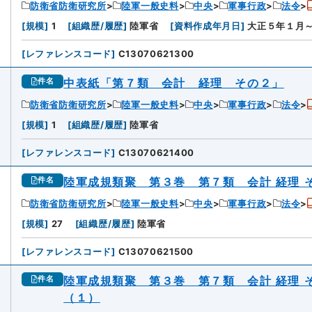
防衛省防衛研究所
陸軍一般史料
中央
軍事行政
法令
[
規模
]
1
[
組織歴/履歴
]
陸軍省
[
資料作成年月日
]
大正５年１月
[
レファレンスコード
]
C13070621300
中表紙「第７類 会計 経理 その２」
件名
防衛省防衛研究所
陸軍一般史料
中央
軍事行政
法令
[
規模
]
1
[
組織歴/履歴
]
陸軍省
[
レファレンスコード
]
C13070621400
陸軍成規類聚 第３巻 第７類 会計 経理 
件名
防衛省防衛研究所
陸軍一般史料
中央
軍事行政
法令
[
規模
]
27
[
組織歴/履歴
]
陸軍省
[
レファレンスコード
]
C13070621500
陸軍成規類聚 第３巻 第７類 会計 経理 
件名
（１）