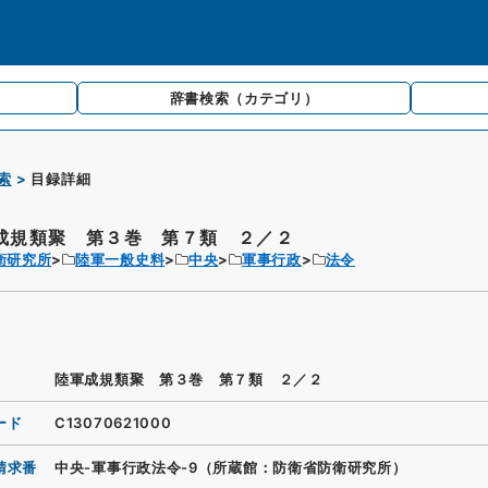
辞書検索
（カテゴリ）
索
目録詳細
成規類聚 第３巻 第７類 ２／２
衛研究所
陸軍一般史料
中央
軍事行政
法令
陸軍成規類聚 第３巻 第７類 ２／２
ード
C13070621000
請求番
中央-軍事行政法令-9（所蔵館：防衛省防衛研究所）