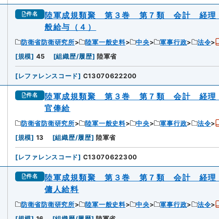
陸軍成規類聚 第３巻 第７類 会計 経理
件名
般給与（４）
防衛省防衛研究所
陸軍一般史料
中央
軍事行政
法令
[
規模
]
45
[
組織歴/履歴
]
陸軍省
[
レファレンスコード
]
C13070622200
陸軍成規類聚 第３巻 第７類 会計 経理
件名
官俸給
防衛省防衛研究所
陸軍一般史料
中央
軍事行政
法令
[
規模
]
13
[
組織歴/履歴
]
陸軍省
[
レファレンスコード
]
C13070622300
陸軍成規類聚 第３巻 第７類 会計 経理
件名
傭人給料
防衛省防衛研究所
陸軍一般史料
中央
軍事行政
法令
[
規模
]
16
[
組織歴/履歴
]
陸軍省