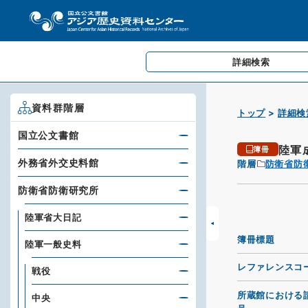
詳細検索
資料群階層
トップ
詳細検
国立公文書館
陸軍
簿冊
外務省外交史料館
階層
防衛省防
防衛省防衛研究所
陸軍省大日記
簿冊標題
陸軍一般史料
レファレンスコ
戦役
所蔵館における
中央