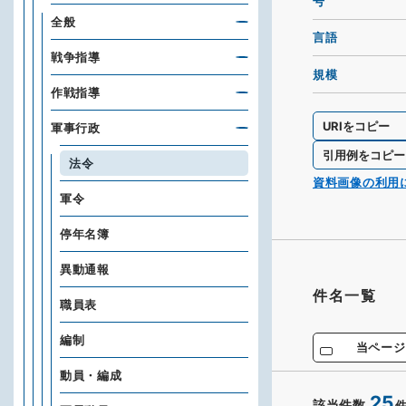
号
全般
言語
戦争指導
規模
作戦指導
URIをコピー
軍事行政
引用例をコピー
法令
資料画像の利用
軍令
停年名簿
異動通報
件名一覧
職員表
編制
当ページ
動員・編成
25
該当件数