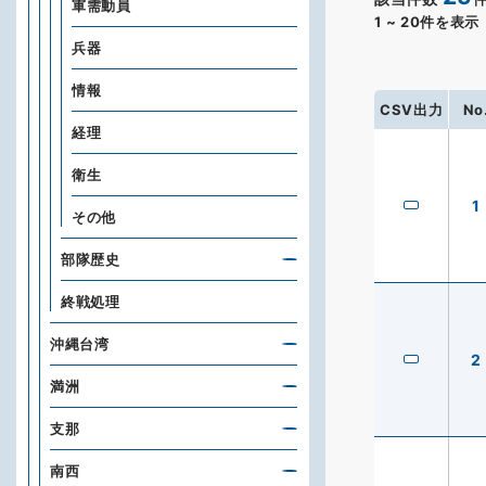
軍需動員
1
~
20
件を表示
兵器
情報
CSV出力
No
経理
衛生
1
その他
部隊歴史
終戦処理
沖縄台湾
2
満洲
支那
南西