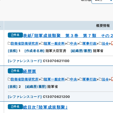
.
概要情報
表紙｢陸軍成規類聚 第３巻 第７類 その２
件名
防衛省防衛研究所
陸軍一般史料
中央
軍事行政
法令
[
規模
]
1
[
作成者名称
]
陸軍大臣官房
[
組織歴/履歴
]
陸軍省
[
レファレンスコード
]
C13070621100
経歴票
件名
防衛省防衛研究所
陸軍一般史料
中央
軍事行政
法令
[
規模
]
2
[
組織歴/履歴
]
陸軍省
[
レファレンスコード
]
C13070621200
総目次｢陸軍成規類聚｣
件名