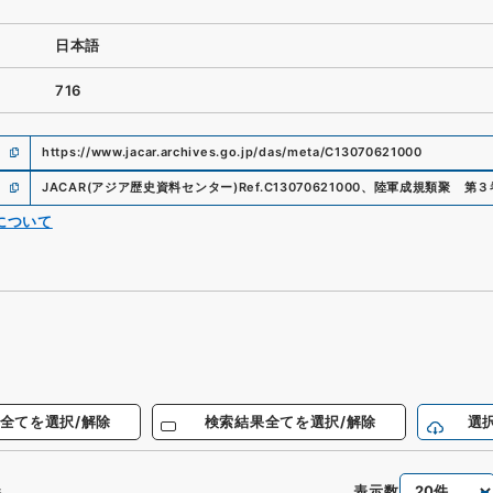
日本語
716
https://www.jacar.archives.go.jp/das/meta/C13070621000
JACAR(アジア歴史資料センター)
Ref.
C13070621000
、
陸軍成規類聚 第３
について
全てを選択/解除
検索結果全てを選択/解除
選
表示数
件