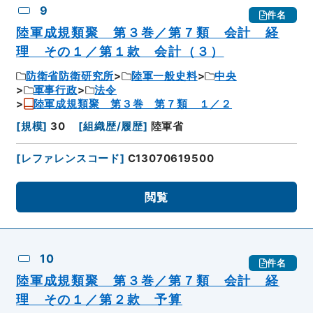
9
件名
陸軍成規類聚 第３巻／第７類 会計 経
理 その１／第１款 会計（３）
防衛省防衛研究所
陸軍一般史料
中央
軍事行政
法令
陸軍成規類聚 第３巻 第７類 １／２
[
規模
]
30
[
組織歴/履歴
]
陸軍省
[
レファレンスコード
]
C13070619500
閲覧
10
件名
陸軍成規類聚 第３巻／第７類 会計 経
理 その１／第２款 予算