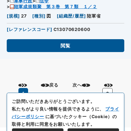
軍事行政
法令
陸軍成規類聚 第３巻 第７類 １／２
[
規模
]
27
[
種別
]
図
[
組織歴/履歴
]
陸軍省
[
レファレンスコード
]
C13070620600
閲覧
戻る
次へ
1
2
ご訪問いただきありがとうございます。
私たちがより良い情報を提供できるように、
プライ
バシーポリシー
に基づいたクッキー（Cookie）の
取得と利用に同意をお願いいたします。