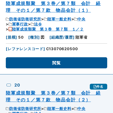
陸軍成規類聚 第３巻／第７類 会計 経
理 その１／第７款 物品会計（１）
防衛省防衛研究所
陸軍一般史料
中央
軍事行政
法令
陸軍成規類聚 第３巻 第７類 １／２
[
規模
]
50
[
種別
]
図
[
組織歴/履歴
]
陸軍省
[
レファレンスコード
]
C13070620500
閲覧
20
件名
陸軍成規類聚 第３巻／第７類 会計 経
理 その１／第７款 物品会計（２）
防衛省防衛研究所
陸軍一般史料
中央