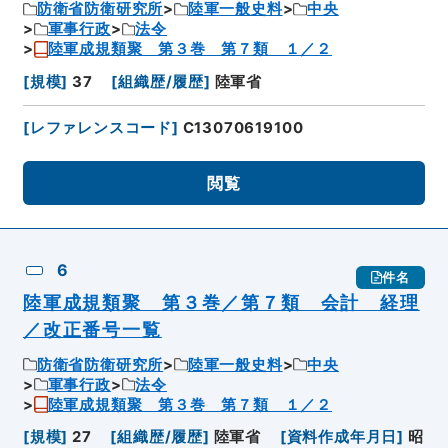
防衛省防衛研究所
陸軍一般史料
中央
軍事行政
法令
陸軍成規類聚 第３巻 第７類 １／２
[
規模
]
37
[
組織歴/履歴
]
陸軍省
[
レファレンスコード
]
C13070619100
閲覧
6
件名
陸軍成規類聚 第３巻／第７類 会計 経理
／改正番号一覧
防衛省防衛研究所
陸軍一般史料
中央
軍事行政
法令
陸軍成規類聚 第３巻 第７類 １／２
[
規模
]
27
[
組織歴/履歴
]
陸軍省
[
資料作成年月日
]
昭