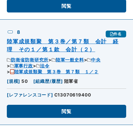
閲覧
8
件名
陸軍成規類聚 第３巻／第７類 会計 経
理 その１／第１款 会計（２）
防衛省防衛研究所
陸軍一般史料
中央
軍事行政
法令
陸軍成規類聚 第３巻 第７類 １／２
[
規模
]
50
[
組織歴/履歴
]
陸軍省
[
レファレンスコード
]
C13070619400
閲覧