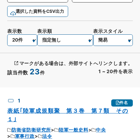
選択した資料をCSV出力
表示数
表示順
表示スタイル
マークがある場合は、外部サイトへリンクします。
23
1
~
20
件を表示
該当件数
件
CSV出力
No.
概要情報
画像等
1
件名
表紙｢陸軍成規類聚 第３巻 第７類 その
１｣
防衛省防衛研究所
陸軍一般史料
中央
軍事行政
法令