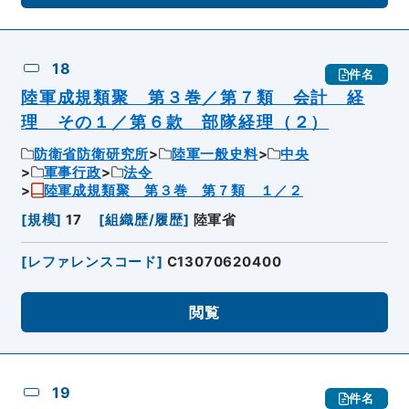
18
件名
陸軍成規類聚 第３巻／第７類 会計 経
理 その１／第６款 部隊経理（２）
防衛省防衛研究所
陸軍一般史料
中央
軍事行政
法令
陸軍成規類聚 第３巻 第７類 １／２
[
規模
]
17
[
組織歴/履歴
]
陸軍省
[
レファレンスコード
]
C13070620400
閲覧
19
件名