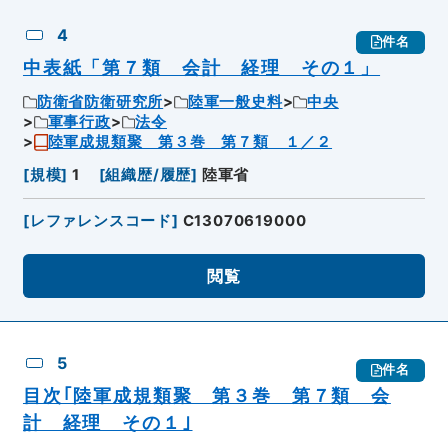
4
件名
中表紙「第７類 会計 経理 その１」
防衛省防衛研究所
陸軍一般史料
中央
軍事行政
法令
陸軍成規類聚 第３巻 第７類 １／２
[
規模
]
1
[
組織歴/履歴
]
陸軍省
[
レファレンスコード
]
C13070619000
閲覧
5
件名
目次｢陸軍成規類聚 第３巻 第７類 会
計 経理 その１｣