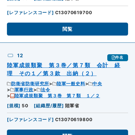
[
レファレンスコード
]
C13070619700
閲覧
12
件名
陸軍成規類聚 第３巻／第７類 会計 経
理 その１／第３款 出納（２）
防衛省防衛研究所
陸軍一般史料
中央
軍事行政
法令
陸軍成規類聚 第３巻 第７類 １／２
[
規模
]
50
[
組織歴/履歴
]
陸軍省
[
レファレンスコード
]
C13070619800