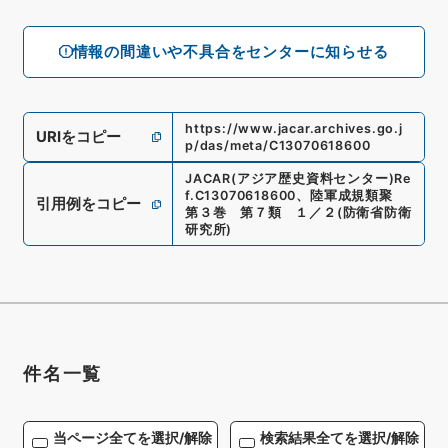
情報の間違いや不具合をセンターに知らせる
https://www.jacar.archives.go.j
URIをコピー
p/das/meta/C13070618600
JACAR(アジア歴史資料センター)
Re
f.
C13070618600
、
陸軍成規類聚
引用例をコピー
第３巻 第７類 １／２
(
防衛省防衛
研究所
)
件名一覧
当ページ全てを選択/解除
検索結果全てを選択/解除