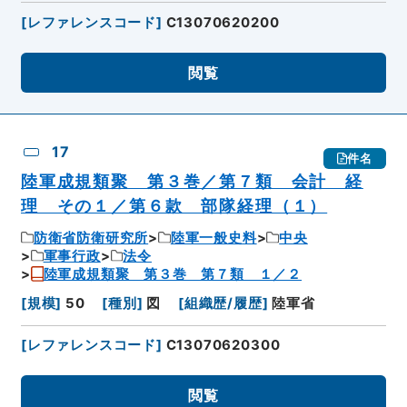
[
レファレンスコード
]
C13070620200
閲覧
17
件名
陸軍成規類聚 第３巻／第７類 会計 経
理 その１／第６款 部隊経理（１）
防衛省防衛研究所
陸軍一般史料
中央
軍事行政
法令
陸軍成規類聚 第３巻 第７類 １／２
[
規模
]
50
[
種別
]
図
[
組織歴/履歴
]
陸軍省
[
レファレンスコード
]
C13070620300
閲覧