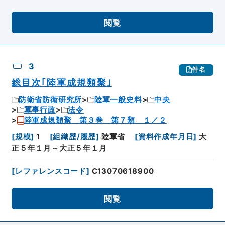
閲覧
3
件名
総目次｢陸軍成規類聚｣
防衛省防衛研究所
陸軍一般史料
中央
軍事行政
法令
陸軍成規類聚 第３巻 第７類 １／２
[
規模
]
1
[
組織歴/履歴
]
陸軍省
[
資料作成年月日
]
大
正５年１月～大正５年１月
[
レファレンスコード
]
C13070618900
閲覧