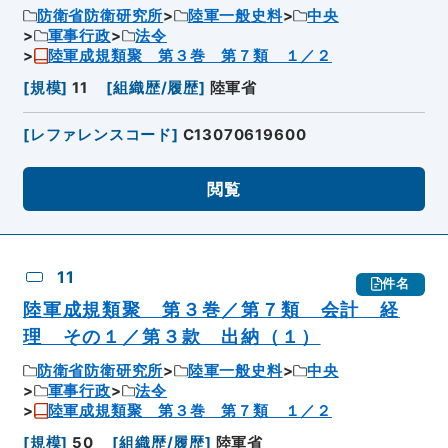
防衛省防衛研究所
陸軍一般史料
中央
軍事行政
法令
陸軍成規類聚 第３巻 第７類 １／２
[
規模
]
11
[
組織歴/履歴
]
陸軍省
[
レファレンスコード
]
C13070619600
閲覧
11
件名
陸軍成規類聚 第３巻／第７類 会計 経
理 その１／第３款 出納（１）
防衛省防衛研究所
陸軍一般史料
中央
軍事行政
法令
陸軍成規類聚 第３巻 第７類 １／２
[
規模
]
50
[
組織歴/履歴
]
陸軍省