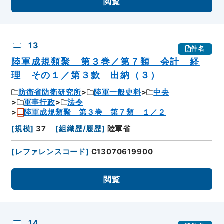
閲覧
13
件名
陸軍成規類聚 第３巻／第７類 会計 経
理 その１／第３款 出納（３）
防衛省防衛研究所
陸軍一般史料
中央
軍事行政
法令
陸軍成規類聚 第３巻 第７類 １／２
[
規模
]
37
[
組織歴/履歴
]
陸軍省
[
レファレンスコード
]
C13070619900
閲覧
14