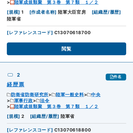
陸軍成規類聚 第３巻 第７類 １／２
[
規模
]
1
[
作成者名称
]
陸軍大臣官房
[
組織歴/履歴
]
陸軍省
[
レファレンスコード
]
C13070618700
閲覧
2
件名
経歴票
防衛省防衛研究所
陸軍一般史料
中央
軍事行政
法令
陸軍成規類聚 第３巻 第７類 １／２
[
規模
]
2
[
組織歴/履歴
]
陸軍省
[
レファレンスコード
]
C13070618800