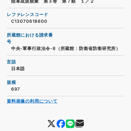
陸軍成規類聚 第３巻 第７類 １／２
レファレンスコード
C13070618600
所蔵館における請求番
号
中央-軍事行政法令-8（所蔵館：防衛省防衛研究所）
言語
日本語
規模
697
資料画像の利用について