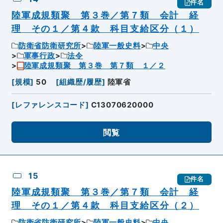
件名
陸軍成規類聚 第３巻／第７類 会計 経
理 その１／第４款 科目支給区分（１）
防衛省防衛研究所
陸軍一般史料
中央
軍事行政
法令
陸軍成規類聚 第３巻 第７類 １／２
[
規模
]
50
[
組織歴/履歴
]
陸軍省
[
レファレンスコード
]
C13070620000
閲覧
15
件名
陸軍成規類聚 第３巻／第７類 会計 経
理 その１／第４款 科目支給区分（２）
防衛省防衛研究所
陸軍一般史料
中央