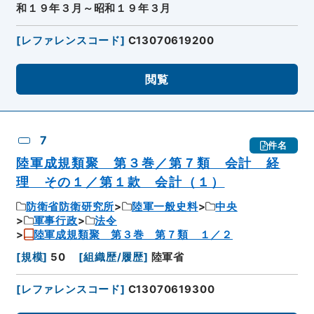
和１９年３月～昭和１９年３月
[
レファレンスコード
]
C13070619200
閲覧
7
件名
陸軍成規類聚 第３巻／第７類 会計 経
理 その１／第１款 会計（１）
防衛省防衛研究所
陸軍一般史料
中央
軍事行政
法令
陸軍成規類聚 第３巻 第７類 １／２
[
規模
]
50
[
組織歴/履歴
]
陸軍省
[
レファレンスコード
]
C13070619300