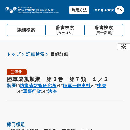
Language
EN
利用方法
辞書検索
辞書検索
詳細検索
（カテゴリ）
（五十音順）
トップ
詳細検索
目録詳細
簿冊
陸軍成規類聚 第３巻 第７類 １／２
階層
防衛省防衛研究所
陸軍一般史料
中央
軍事行政
法令
簿冊標題