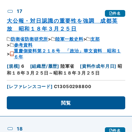
17
件名
大公報・対日認識の重要性を強調 成都英
放 昭和１８年３月２５日
防衛省防衛研究所
陸軍一般史料
支那
参考資料
重慶側資料第２１８号 「政治」華文資料 昭和１
６年
[
規模
]
6
[
組織歴/履歴
]
陸軍省
[
資料作成年月日
]
昭
和１８年３月２５日～昭和１８年３月２５日
[
レファレンスコード
]
C13050298800
閲覧
18
件名