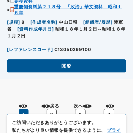
参考資料
重慶側資料第２１８号 「政治」華文資料 昭和１
６年
[
規模
]
8
[
作成者名称
]
中山日報
[
組織歴/履歴
]
陸軍
省
[
資料作成年月日
]
昭和１８年１月２日～昭和１８年
１月２日
[
レファレンスコード
]
C13050299100
閲覧
戻る
次へ
1
2
3
4
ご訪問いただきありがとうございます。
私たちがより良い情報を提供できるように、
プライ