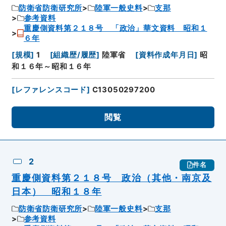
防衛省防衛研究所
陸軍一般史料
支那
参考資料
重慶側資料第２１８号 「政治」華文資料 昭和１
６年
[
規模
]
1
[
組織歴/履歴
]
陸軍省
[
資料作成年月日
]
昭
和１６年～昭和１６年
[
レファレンスコード
]
C13050297200
閲覧
2
件名
重慶側資料第２１８号 政治（其他・南京及
日本） 昭和１８年
防衛省防衛研究所
陸軍一般史料
支那
参考資料