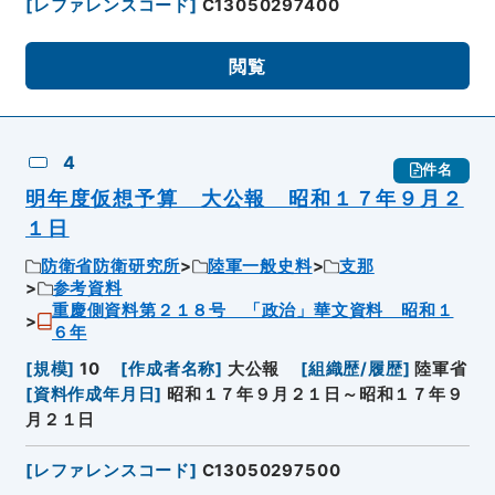
[
レファレンスコード
]
C13050297400
閲覧
4
件名
明年度仮想予算 大公報 昭和１７年９月２
１日
防衛省防衛研究所
陸軍一般史料
支那
参考資料
重慶側資料第２１８号 「政治」華文資料 昭和１
６年
[
規模
]
10
[
作成者名称
]
大公報
[
組織歴/履歴
]
陸軍省
[
資料作成年月日
]
昭和１７年９月２１日～昭和１７年９
月２１日
[
レファレンスコード
]
C13050297500