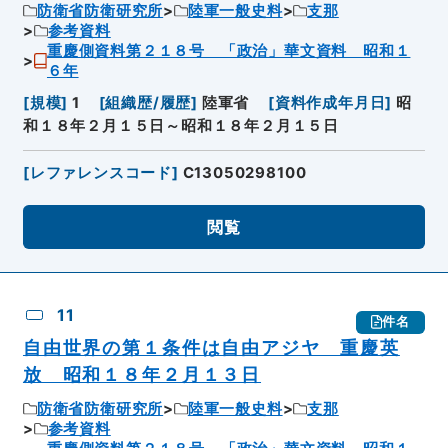
防衛省防衛研究所
陸軍一般史料
支那
参考資料
重慶側資料第２１８号 「政治」華文資料 昭和１
６年
[
規模
]
1
[
組織歴/履歴
]
陸軍省
[
資料作成年月日
]
昭
和１８年２月１５日～昭和１８年２月１５日
[
レファレンスコード
]
C13050298100
閲覧
11
件名
自由世界の第１条件は自由アジヤ 重慶英
放 昭和１８年２月１３日
防衛省防衛研究所
陸軍一般史料
支那
参考資料