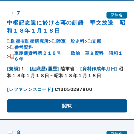
7
件名
中枢記念週に於ける蒋の訓語 華文放送 昭
和１８年１月１８日
防衛省防衛研究所
陸軍一般史料
支那
参考資料
重慶側資料第２１８号 「政治」華文資料 昭和１
６年
[
規模
]
1
[
組織歴/履歴
]
陸軍省
[
資料作成年月日
]
昭
和１８年１月１８日～昭和１８年１月１８日
[
レファレンスコード
]
C13050297800
閲覧
8