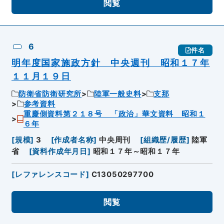
閲覧
6
件名
明年度国家施政方針 中央週刊 昭和１７年
１１月１９日
防衛省防衛研究所
陸軍一般史料
支那
参考資料
重慶側資料第２１８号 「政治」華文資料 昭和１
６年
[
規模
]
3
[
作成者名称
]
中央周刊
[
組織歴/履歴
]
陸軍
省
[
資料作成年月日
]
昭和１７年～昭和１７年
[
レファレンスコード
]
C13050297700
閲覧