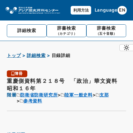
Language
EN
利用方法
辞書検索
辞書検索
詳細検索
（カテゴリ）
（五十音順）
トップ
詳細検索
目録詳細
簿冊
重慶側資料第２１８号 「政治」華文資料
昭和１６年
階層
防衛省防衛研究所
陸軍一般史料
支那
参考資料