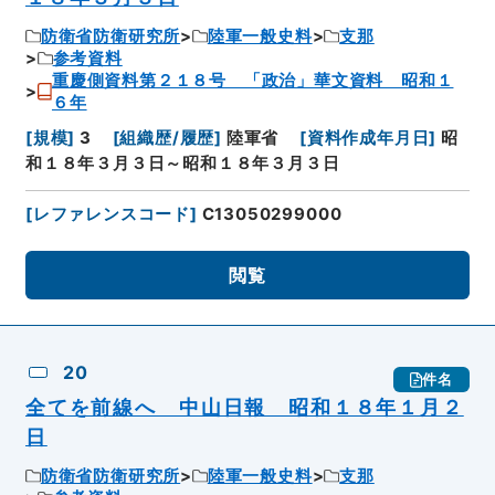
防衛省防衛研究所
陸軍一般史料
支那
参考資料
重慶側資料第２１８号 「政治」華文資料 昭和１
６年
[
規模
]
3
[
組織歴/履歴
]
陸軍省
[
資料作成年月日
]
昭
和１８年３月３日～昭和１８年３月３日
[
レファレンスコード
]
C13050299000
閲覧
20
件名
全てを前線へ 中山日報 昭和１８年１月２
日
防衛省防衛研究所
陸軍一般史料
支那