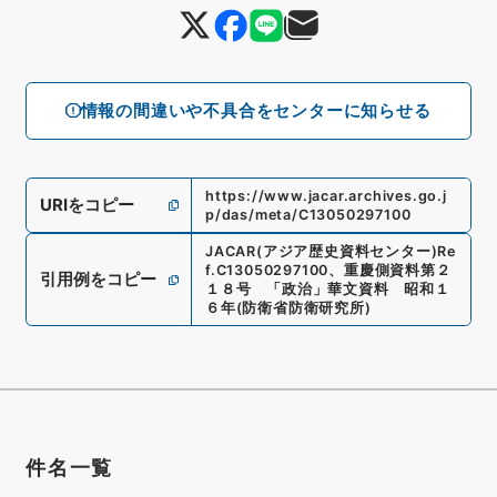
情報の間違いや不具合をセンターに知らせる
https://www.jacar.archives.go.j
URIをコピー
p/das/meta/C13050297100
JACAR(アジア歴史資料センター)
Re
f.
C13050297100
、
重慶側資料第２
引用例をコピー
１８号 「政治」華文資料 昭和１
６年
(
防衛省防衛研究所
)
件名一覧