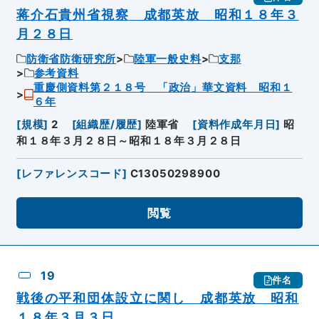
蒋介石貴州省視察 成都英放 昭和１８年３
月２８日
防衛省防衛研究所
陸軍一般史料
支那
参考資料
重慶側資料第２１８号 「政治」華文資料 昭和１
６年
[
規模
]
2
[
組織歴/履歴
]
陸軍省
[
資料作成年月日
]
昭
和１８年３月２８日～昭和１８年３月２８日
[
レファレンスコード
]
C13050298900
閲覧
19
件名
戦後の平和団体設立に関し 成都英放 昭和
１８年３月３日