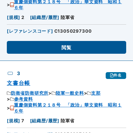
重慶側資料第２１８号 「政治」華文資料 昭和１
６年
[
規模
]
2
[
組織歴/履歴
]
陸軍省
[
レファレンスコード
]
C13050297300
閲覧
3
件名
文書台帳
防衛省防衛研究所
陸軍一般史料
支那
参考資料
重慶側資料第２１８号 「政治」華文資料 昭和１
６年
[
規模
]
7
[
組織歴/履歴
]
陸軍省