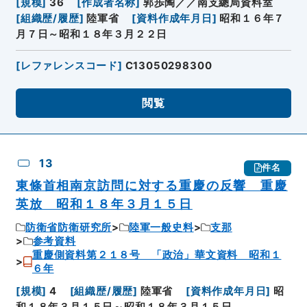
[
規模
]
36
[
作成者名称
]
郭歩陶／／南支總局資料室
[
組織歴/履歴
]
陸軍省
[
資料作成年月日
]
昭和１６年７
月７日～昭和１８年３月２２日
[
レファレンスコード
]
C13050298300
閲覧
13
件名
東條首相南京訪問に対する重慶の反響 重慶
英放 昭和１８年３月１５日
防衛省防衛研究所
陸軍一般史料
支那
参考資料
重慶側資料第２１８号 「政治」華文資料 昭和１
６年
[
規模
]
4
[
組織歴/履歴
]
陸軍省
[
資料作成年月日
]
昭
和１８年３月１５日～昭和１８年３月１５日