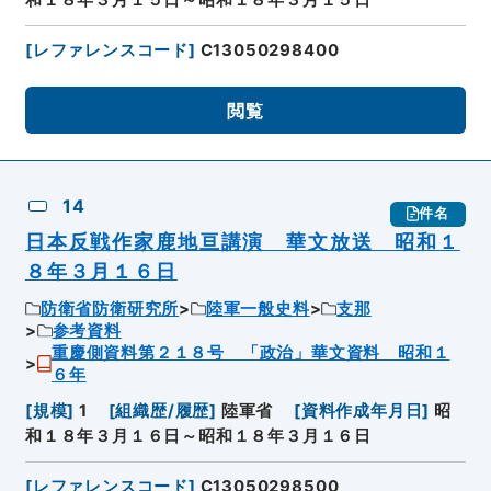
[
レファレンスコード
]
C13050298400
閲覧
14
件名
日本反戦作家鹿地亘講演 華文放送 昭和１
８年３月１６日
防衛省防衛研究所
陸軍一般史料
支那
参考資料
重慶側資料第２１８号 「政治」華文資料 昭和１
６年
[
規模
]
1
[
組織歴/履歴
]
陸軍省
[
資料作成年月日
]
昭
和１８年３月１６日～昭和１８年３月１６日
[
レファレンスコード
]
C13050298500