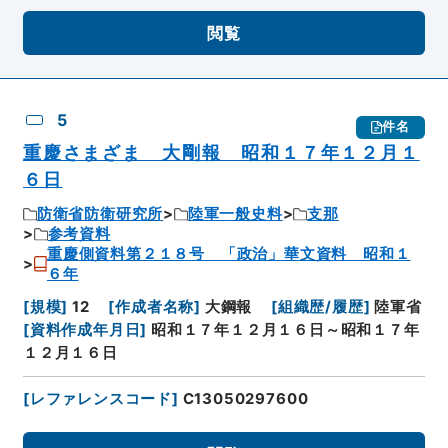
閲覧
5
件名
重慶さまざま 大剛報 昭和１７年１２月１
６日
防衛省防衛研究所
陸軍一般史料
支那
参考資料
重慶側資料第２１８号 「政治」華文資料 昭和１
６年
[
規模
]
12
[
作成者名称
]
大鋼報
[
組織歴/履歴
]
陸軍省
[
資料作成年月日
]
昭和１７年１２月１６日～昭和１７年
１２月１６日
[
レファレンスコード
]
C13050297600