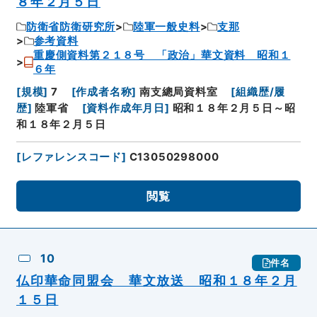
８年２月５日
防衛省防衛研究所
陸軍一般史料
支那
参考資料
重慶側資料第２１８号 「政治」華文資料 昭和１
６年
[
規模
]
7
[
作成者名称
]
南支總局資料室
[
組織歴/履
歴
]
陸軍省
[
資料作成年月日
]
昭和１８年２月５日～昭
和１８年２月５日
[
レファレンスコード
]
C13050298000
閲覧
10
件名
仏印華命同盟会 華文放送 昭和１８年２月
１５日