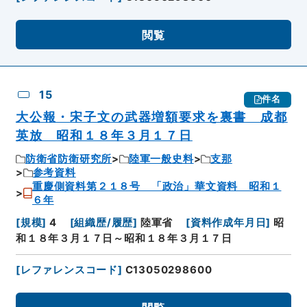
閲覧
15
件名
大公報・宋子文の武器増額要求を裏書 成都
英放 昭和１８年３月１７日
防衛省防衛研究所
陸軍一般史料
支那
参考資料
重慶側資料第２１８号 「政治」華文資料 昭和１
６年
[
規模
]
4
[
組織歴/履歴
]
陸軍省
[
資料作成年月日
]
昭
和１８年３月１７日～昭和１８年３月１７日
[
レファレンスコード
]
C13050298600