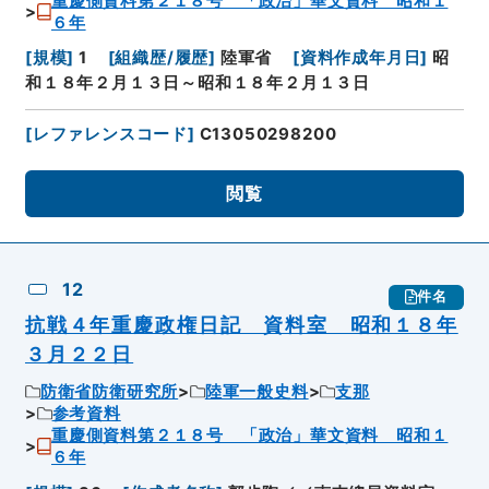
重慶側資料第２１８号 「政治」華文資料 昭和１
６年
[
規模
]
1
[
組織歴/履歴
]
陸軍省
[
資料作成年月日
]
昭
和１８年２月１３日～昭和１８年２月１３日
[
レファレンスコード
]
C13050298200
閲覧
12
件名
抗戦４年重慶政権日記 資料室 昭和１８年
３月２２日
防衛省防衛研究所
陸軍一般史料
支那
参考資料
重慶側資料第２１８号 「政治」華文資料 昭和１
６年