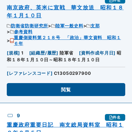
件名
南京政府、英米に宣戦 華文放送 昭和１８
年１月１０日
防衛省防衛研究所
陸軍一般史料
支那
参考資料
重慶側資料第２１８号 「政治」華文資料 昭和１
６年
[
規模
]
1
[
組織歴/履歴
]
陸軍省
[
資料作成年月日
]
昭
和１８年１月１０日～昭和１８年１月１０日
[
レファレンスコード
]
C13050297900
閲覧
9
件名
重慶政府重要日記 南支総局資料室 昭和１