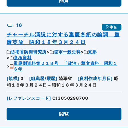
閲覧
16
件名
チャーチル演説に対する重慶各紙の論調 重
慶英放 昭和１８年３月２４日
防衛省防衛研究所
陸軍一般史料
支那
参考資料
重慶側資料第２１８号 「政治」華文資料 昭和１
６年
[
規模
]
3
[
組織歴/履歴
]
陸軍省
[
資料作成年月日
]
昭
和１８年３月２４日～昭和１８年３月２４日
[
レファレンスコード
]
C13050298700
閲覧