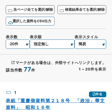
当ページ全てを選択/解除
検索結果全てを選択/解除
選択した資料をCSV出力
表示数
表示順
表示スタイル
マークがある場合は、外部サイトへリンクします。
77
1
~
20
件を表示
該当件数
件
CSV出力
No.
概要情報
画像等
1
件名
表紙「重慶側資料第２１８号 「政治」華文
資料」 昭和１６年