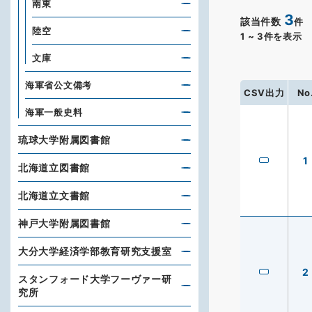
南東
3
該当件数
件
陸空
1
~
3
件を表示
文庫
海軍省公文備考
CSV出力
No
海軍一般史料
琉球大学附属図書館
1
北海道立図書館
北海道立文書館
神戸大学附属図書館
大分大学経済学部教育研究支援室
2
スタンフォード大学フーヴァー研
究所