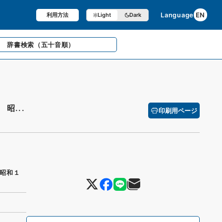
Language
EN
利用方法
Light
Dark
辞書検索
（五十音順）
昭...
印刷用ページ
昭和１