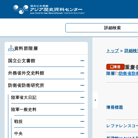
詳細検索
資料群階層
トップ
詳細検
国立公文書館
重慶
簿冊
外務省外交史料館
階層
防衛省防
防衛省防衛研究所
陸軍省大日記
簿冊標題
陸軍一般史料
戦役
レファレンスコ
中央