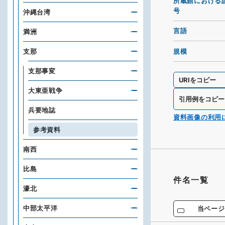
所蔵館における
号
沖縄台湾
言語
満洲
規模
支那
支那事変
URIをコピー
大東亜戦争
引用例をコピー
兵要地誌
資料画像の利用
参考資料
南西
比島
件名一覧
濠北
中部太平洋
当ページ