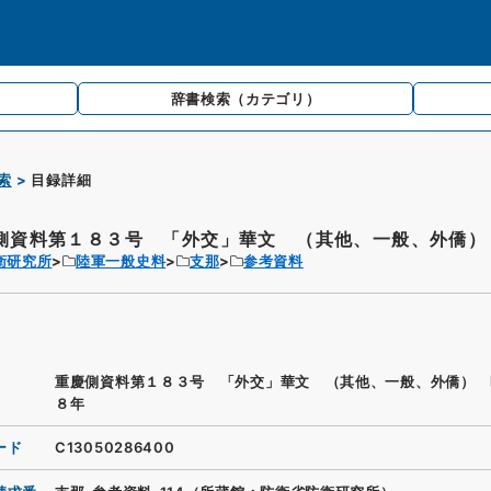
辞書検索
（カテゴリ）
索
目録詳細
側資料第１８３号 「外交」華文 （其他、一般、外僑） 
衛研究所
陸軍一般史料
支那
参考資料
重慶側資料第１８３号 「外交」華文 （其他、一般、外僑） 
８年
ード
C13050286400