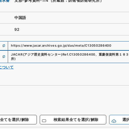
請求番
支那-参考資料-114（所蔵館：防衛省防衛研究所）
中国語
92
https://www.jacar.archives.go.jp/das/meta/C13050286400
JACAR(アジア歴史資料センター)
Ref.
C13050286400
、
重慶側資料第１８３
所
)
について
全てを選択/解除
検索結果全てを選択/解除
選