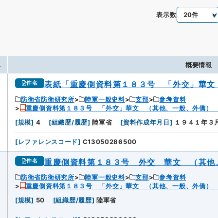
表示数
.
概要情報
表紙「重慶側資料第１８３号 「外交」華文
件名
防衛省防衛研究所
陸軍一般史料
支那
参考資料
重慶側資料第１８３号 「外交」華文 （其他、一般、外僑）
[
規模
]
4
[
組織歴/履歴
]
陸軍省
[
資料作成年月日
]
１９４１年３
[
レファレンスコード
]
C13050286500
重慶側資料第１８３号 外交 華文 （其他
件名
防衛省防衛研究所
陸軍一般史料
支那
参考資料
重慶側資料第１８３号 「外交」華文 （其他、一般、外僑）
[
規模
]
50
[
組織歴/履歴
]
陸軍省