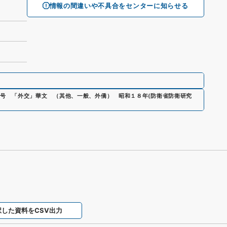
情報の間違いや不具合をセンターに知らせる
号 「外交」華文 （其他、一般、外僑） 昭和１８年
(
防衛省防衛研究
択した資料をCSV出力