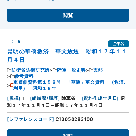
閲覧
5
件名
昆明の華僑救済 華文放送 昭和１７年１１
月４日
防衛省防衛研究所
陸軍一般史料
支那
参考資料
重慶側資料第１５８号 「華僑」華文資料 （救済、
利用） 昭和１８年
[
規模
]
1
[
組織歴/履歴
]
陸軍省
[
資料作成年月日
]
昭
和１７年１１月４日～昭和１７年１１月４日
[
レファレンスコード
]
C13050283100
閲覧