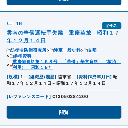
16
件名
雲南の華僑運転手失業 重慶英放 昭和１７
年１２月１４日
防衛省防衛研究所
陸軍一般史料
支那
参考資料
重慶側資料第１５８号 「華僑」華文資料 （救済、
利用） 昭和１８年
[
規模
]
1
[
組織歴/履歴
]
陸軍省
[
資料作成年月日
]
昭
和１７年１２月１４日～昭和１７年１２月１４日
[
レファレンスコード
]
C13050284200
閲覧