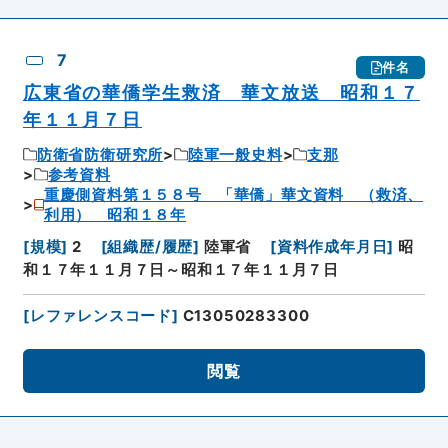
7
件名
広東省の華僑学生救済 華文放送 昭和１７
年１１月７日
防衛省防衛研究所
陸軍一般史料
支那
参考資料
重慶側資料第１５８号 「華僑」華文資料 （救済、
利用） 昭和１８年
[
規模
]
2
[
組織歴/履歴
]
陸軍省
[
資料作成年月日
]
昭
和１７年１１月７日～昭和１７年１１月７日
[
レファレンスコード
]
C13050283300
閲覧