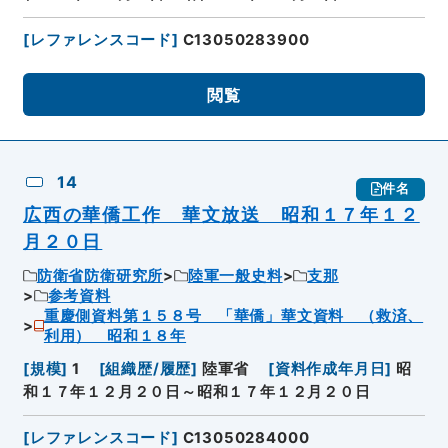
[
レファレンスコード
]
C13050283900
閲覧
14
件名
広西の華僑工作 華文放送 昭和１７年１２
月２０日
防衛省防衛研究所
陸軍一般史料
支那
参考資料
重慶側資料第１５８号 「華僑」華文資料 （救済、
利用） 昭和１８年
[
規模
]
1
[
組織歴/履歴
]
陸軍省
[
資料作成年月日
]
昭
和１７年１２月２０日～昭和１７年１２月２０日
[
レファレンスコード
]
C13050284000