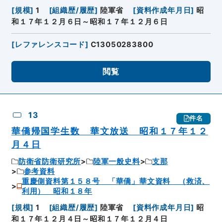
[
規模
]
1
[
組織歴/履歴
]
陸軍省
[
資料作成年月日
]
昭
和１７年１２月６日～昭和１７年１２月６日
[
レファレンスコード
]
C13050283800
閲覧
13
件名
華僑帰国学生数 華文放送 昭和１７年１２
月４日
防衛省防衛研究所
陸軍一般史料
支那
参考資料
重慶側資料第１５８号 「華僑」華文資料 （救済、
利用） 昭和１８年
[
規模
]
1
[
組織歴/履歴
]
陸軍省
[
資料作成年月日
]
昭
和１７年１２月４日～昭和１７年１２月４日