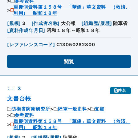
参考資料
重慶側資料第１５８号 「華僑」華文資料 （救済、
利用） 昭和１８年
[
規模
]
3
[
作成者名称
]
大公報
[
組織歴/履歴
]
陸軍省
[
資料作成年月日
]
昭和１８年～昭和１８年
[
レファレンスコード
]
C13050282800
閲覧
3
件名
文書台帳
防衛省防衛研究所
陸軍一般史料
支那
参考資料
重慶側資料第１５８号 「華僑」華文資料 （救済、
利用） 昭和１８年
[
規模
]
2
[
組織歴/履歴
]
陸軍省