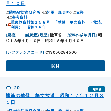
月１０日
防衛省防衛研究所
陸軍一般史料
支那
参考資料
重慶側資料第１５８号 「華僑」華文資料 （救済、
利用） 昭和１８年
[
規模
]
1
[
組織歴/履歴
]
陸軍省
[
資料作成年月日
]
昭
和１８年１月１０日～昭和１８年１月１０日
[
レファレンスコード
]
C13050284500
閲覧
20
件名
騰衝の華僑 華文放送 昭和１７年１２月３
１日
防衛省防衛研究所
陸軍一般史料
支那