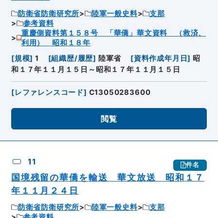
防衛省防衛研究所
陸軍一般史料
支那
参考資料
重慶側資料第１５８号 「華僑」華文資料 （救済、
利用） 昭和１８年
[
規模
]
1
[
組織歴/履歴
]
陸軍省
[
資料作成年月日
]
昭
和１７年１１月１５日～昭和１７年１１月１５日
[
レファレンスコード
]
C13050283600
閲覧
11
件名
国境残留の華僑を輸送 華文放送 昭和１７
年１１月２４日
防衛省防衛研究所
陸軍一般史料
支那
参考資料