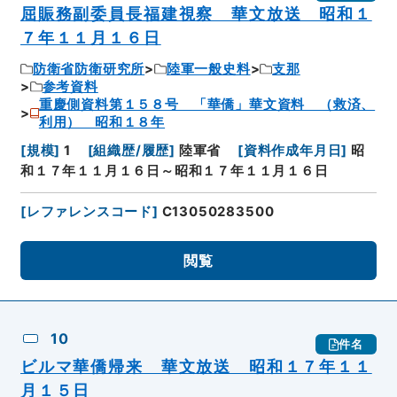
屈賑務副委員長福建視察 華文放送 昭和１
７年１１月１６日
防衛省防衛研究所
陸軍一般史料
支那
参考資料
重慶側資料第１５８号 「華僑」華文資料 （救済、
利用） 昭和１８年
[
規模
]
1
[
組織歴/履歴
]
陸軍省
[
資料作成年月日
]
昭
和１７年１１月１６日～昭和１７年１１月１６日
[
レファレンスコード
]
C13050283500
閲覧
10
件名
ビルマ華僑帰来 華文放送 昭和１７年１１
月１５日