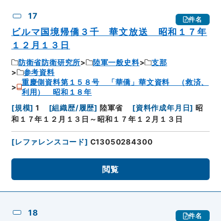
17
件名
ビルマ国境帰僑３千 華文放送 昭和１７年
１２月１３日
防衛省防衛研究所
陸軍一般史料
支那
参考資料
重慶側資料第１５８号 「華僑」華文資料 （救済、
利用） 昭和１８年
[
規模
]
1
[
組織歴/履歴
]
陸軍省
[
資料作成年月日
]
昭
和１７年１２月１３日～昭和１７年１２月１３日
[
レファレンスコード
]
C13050284300
閲覧
18
件名