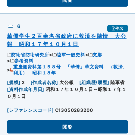
6
件名
華僑学生２百余名省政府に救済を陳情 大公
報 昭和１７年１０月１日
防衛省防衛研究所
陸軍一般史料
支那
参考資料
重慶側資料第１５８号 「華僑」華文資料 （救済、
利用） 昭和１８年
[
規模
]
2
[
作成者名称
]
大公報
[
組織歴/履歴
]
陸軍省
[
資料作成年月日
]
昭和１７年１０月１日～昭和１７年１
０月１日
[
レファレンスコード
]
C13050283200
閲覧