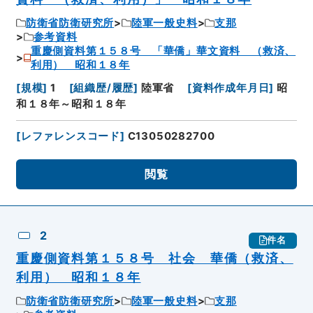
防衛省防衛研究所
陸軍一般史料
支那
参考資料
重慶側資料第１５８号 「華僑」華文資料 （救済、
利用） 昭和１８年
[
規模
]
1
[
組織歴/履歴
]
陸軍省
[
資料作成年月日
]
昭
和１８年～昭和１８年
[
レファレンスコード
]
C13050282700
閲覧
2
件名
重慶側資料第１５８号 社会 華僑（救済、
利用） 昭和１８年
防衛省防衛研究所
陸軍一般史料
支那