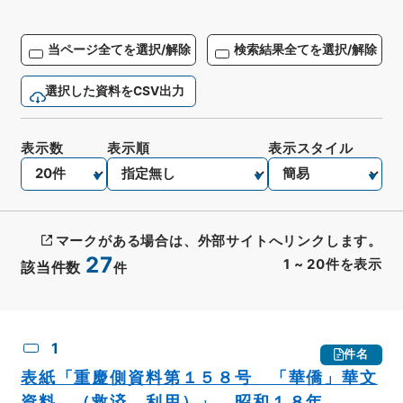
当ページ全てを選択/解除
検索結果全てを選択/解除
選択した資料をCSV出力
表示数
表示順
表示スタイル
マークがある場合は、外部サイトへリンクします。
27
1
~
20
件を表示
該当件数
件
CSV出力
No.
概要情報
画像等
1
件名
表紙「重慶側資料第１５８号 「華僑」華文
資料 （救済、利用）」 昭和１８年