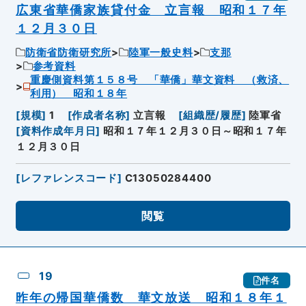
広東省華僑家族貸付金 立言報 昭和１７年
１２月３０日
防衛省防衛研究所
陸軍一般史料
支那
参考資料
重慶側資料第１５８号 「華僑」華文資料 （救済、
利用） 昭和１８年
[
規模
]
1
[
作成者名称
]
立言報
[
組織歴/履歴
]
陸軍省
[
資料作成年月日
]
昭和１７年１２月３０日～昭和１７年
１２月３０日
[
レファレンスコード
]
C13050284400
閲覧
19
件名
昨年の帰国華僑数 華文放送 昭和１８年１