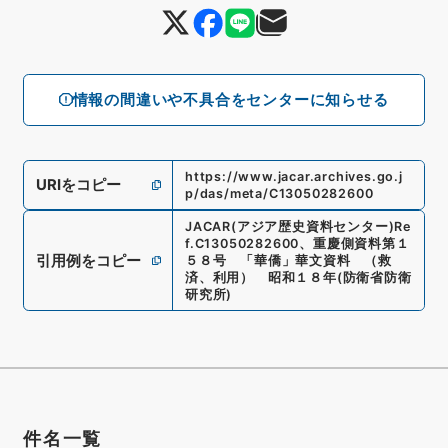
情報の間違いや不具合をセンターに知らせる
https://www.jacar.archives.go.j
URIをコピー
p/das/meta/C13050282600
JACAR(アジア歴史資料センター)
Re
f.
C13050282600
、
重慶側資料第１
引用例をコピー
５８号 「華僑」華文資料 （救
済、利用） 昭和１８年
(
防衛省防衛
研究所
)
件名一覧