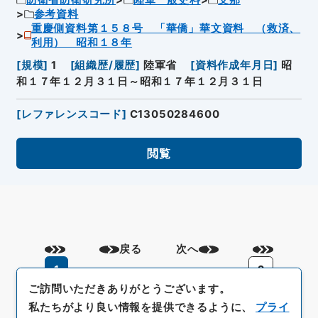
参考資料
重慶側資料第１５８号 「華僑」華文資料 （救済、
利用） 昭和１８年
[
規模
]
1
[
組織歴/履歴
]
陸軍省
[
資料作成年月日
]
昭
和１７年１２月３１日～昭和１７年１２月３１日
[
レファレンスコード
]
C13050284600
閲覧
戻る
次へ
1
2
ご訪問いただきありがとうございます。
私たちがより良い情報を提供できるように、
プライ