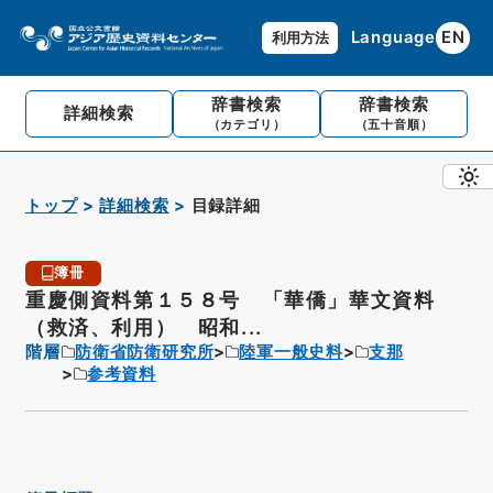
Language
EN
利用方法
辞書検索
辞書検索
詳細検索
（カテゴリ）
（五十音順）
トップ
詳細検索
目録詳細
簿冊
重慶側資料第１５８号 「華僑」華文資料
（救済、利用） 昭和...
階層
防衛省防衛研究所
陸軍一般史料
支那
参考資料