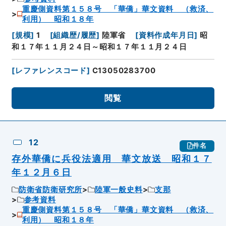
重慶側資料第１５８号 「華僑」華文資料 （救済、
利用） 昭和１８年
[
規模
]
1
[
組織歴/履歴
]
陸軍省
[
資料作成年月日
]
昭
和１７年１１月２４日～昭和１７年１１月２４日
[
レファレンスコード
]
C13050283700
閲覧
12
件名
存外華僑に兵役法適用 華文放送 昭和１７
年１２月６日
防衛省防衛研究所
陸軍一般史料
支那
参考資料
重慶側資料第１５８号 「華僑」華文資料 （救済、
利用） 昭和１８年