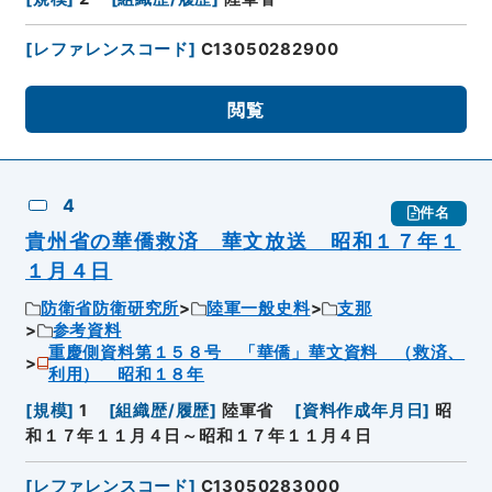
[
レファレンスコード
]
C13050282900
閲覧
4
件名
貴州省の華僑救済 華文放送 昭和１７年１
１月４日
防衛省防衛研究所
陸軍一般史料
支那
参考資料
重慶側資料第１５８号 「華僑」華文資料 （救済、
利用） 昭和１８年
[
規模
]
1
[
組織歴/履歴
]
陸軍省
[
資料作成年月日
]
昭
和１７年１１月４日～昭和１７年１１月４日
[
レファレンスコード
]
C13050283000