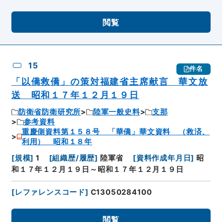
閲覧
15
件名
「以僑救僑」の策対福建省主席献言 華文放
送 昭和１７年１２月１９日
防衛省防衛研究所
陸軍一般史料
支那
参考資料
重慶側資料第１５８号 「華僑」華文資料 （救済、
利用） 昭和１８年
[
規模
]
1
[
組織歴/履歴
]
陸軍省
[
資料作成年月日
]
昭
和１７年１２月１９日～昭和１７年１２月１９日
[
レファレンスコード
]
C13050284100
閲覧