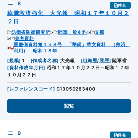
8
件名
華僑救済強化 大光報 昭和１７年１０月２
２日
防衛省防衛研究所
陸軍一般史料
支那
参考資料
重慶側資料第１５８号 「華僑」華文資料 （救済、
利用） 昭和１８年
[
規模
]
1
[
作成者名称
]
大光報
[
組織歴/履歴
]
陸軍省
[
資料作成年月日
]
昭和１７年１０月２２日～昭和１７年
１０月２２日
[
レファレンスコード
]
C13050283400
閲覧
9
件名