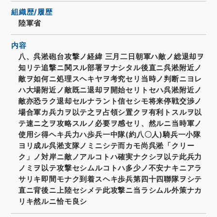
組織歴/履歴
陸軍省
内容
八、呉淞砲台攻撃ノ経緯 三月二日朝軍ハ敵ノ総退却ヲ
知リテ追撃ニ関スル部署ヲナシタル後直ニ呉淞附近ノ
敵ヲ如何ニ処理スヘキヤヲ考究セリ当時ノ判断ニヨレ
ハ大場附近ノ敵既ニ退却ヲ開始セリトセハ呉淞附近ノ
敵亦恐ラク退却セルナラント信セシモ将来停戦交渉ノ
場合軍カ兵力ヲ以テ之ヲ占領シ置クヲ有利トスルヲ以
テ速ニ之ヲ攻略スルノ必要ヲ感セリ、然ルニ当時軍ノ
使用シ得ヘキ兵力ハ歩兵一中隊(約八〇人)騎兵一小隊
ヨリ成ル呉淞支隊ノミニシテ而カモ尚呉淞「クリー
ク」ノ対岸ニ敵ノアルコトハ確実ナクシヲ以テ此兵力
ノミヲ以テ攻撃セシムルコトハ多少ノ不安ナキニアラ
サリキ即間モナク到着スヘキ歩兵第四十四聯隊ヲシテ
直ニ背後ニ上陸セシメテ此攻撃ニ当ラシムル外策ナカ
リキ然ルニ恰モ良シ