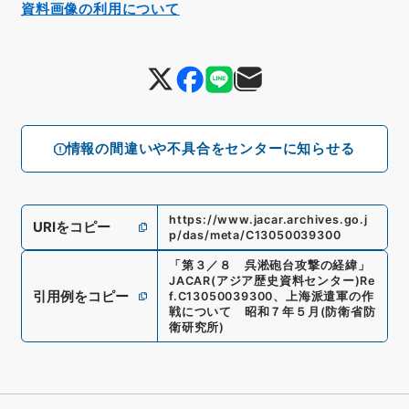
資料画像の利用について
情報の間違いや不具合をセンターに知らせる
https://www.jacar.archives.go.j
URIをコピー
p/das/meta/C13050039300
「
第３／８ 呉淞砲台攻撃の経緯
」
JACAR(アジア歴史資料センター)
Re
引用例をコピー
f.
C13050039300
、
上海派遣軍の作
戦について 昭和７年５月
(
防衛省防
衛研究所
)