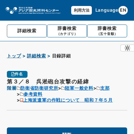
Language
EN
利用方法
辞書検索
辞書検索
詳細検索
（カテゴリ）
（五十音順）
トップ
詳細検索
目録詳細
件名
第３／８ 呉淞砲台攻撃の経緯
階層
防衛省防衛研究所
陸軍一般史料
支那
参考資料
上海派遣軍の作戦について 昭和７年５月