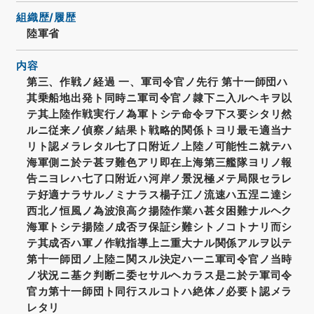
組織歴/履歴
陸軍省
内容
第三、作戦ノ経過 一、軍司令官ノ先行 第十一師団ハ
其乗船地出発ト同時ニ軍司令官ノ隷下ニ入ルヘキヲ以
テ其上陸作戦実行ノ為軍トシテ命令ヲ下ス要シタリ然
ルニ従来ノ偵察ノ結果ト戦略的関係トヨリ最モ適当ナ
リト認メラレタル七了口附近ノ上陸ノ可能性ニ就テハ
海軍側ニ於テ甚ヲ難色アリ即在上海第三艦隊ヨリノ報
告ニヨレハ七了口附近ハ河岸ノ景況極メテ局限セラレ
テ好適ナラサルノミナラス楊子江ノ流速ハ五涅ニ達シ
西北ノ恒風ノ為波浪高ク揚陸作業ハ甚タ困難ナルヘク
海軍トシテ揚陸ノ成否ヲ保証シ難シトノコトナリ而シ
テ其成否ハ軍ノ作戦指導上ニ重大ナル関係アルヲ以テ
第十一師団ノ上陸ニ関スル決定ハ一ニ軍司令官ノ当時
ノ状況ニ基ク判断ニ委セサルヘカラス是ニ於テ軍司令
官カ第十一師団ト同行スルコトハ絶体ノ必要ト認メラ
レタリ