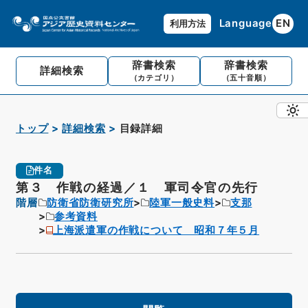
Language
EN
利用方法
辞書検索
辞書検索
詳細検索
（カテゴリ）
（五十音順）
トップ
詳細検索
目録詳細
件名
第３ 作戦の経過／１ 軍司令官の先行
階層
防衛省防衛研究所
陸軍一般史料
支那
参考資料
上海派遣軍の作戦について 昭和７年５月