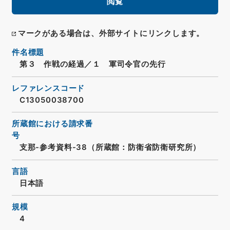
閲覧
マークがある場合は、外部サイトにリンクします。
件名標題
第３ 作戦の経過／１ 軍司令官の先行
レファレンスコード
C13050038700
所蔵館における請求番
号
支那-参考資料-38（所蔵館：防衛省防衛研究所）
言語
日本語
規模
4