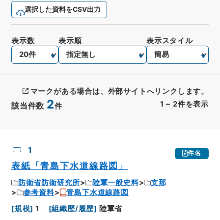
選択した資料をCSV出力
表示数
表示順
表示スタイル
マークがある場合は、外部サイトへリンクします。
2
1
~
2
件を表示
該当件数
件
CSV出力
No.
概要情報
画像等
1
件名
表紙「青島下水道線路図」
防衛省防衛研究所
陸軍一般史料
支那
参考資料
青島下水道線路図
[
規模
]
1
[
組織歴/履歴
]
陸軍省