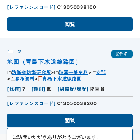
[
レファレンスコード
]
C13050038100
閲覧
2
件名
地図（青島下水道線路図）
防衛省防衛研究所
陸軍一般史料
支那
参考資料
青島下水道線路図
[
規模
]
7
[
種別
]
図
[
組織歴/履歴
]
陸軍省
[
レファレンスコード
]
C13050038200
閲覧
ご訪問いただきありがとうございます。