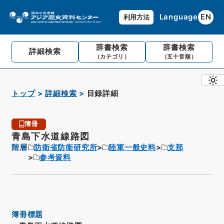
Language
EN
利用方法
辞書検索
辞書検索
詳細検索
（カテゴリ）
（五十音順）
トップ
詳細検索
目録詳細
簿冊
青島下水道線路図
階層
防衛省防衛研究所
陸軍一般史料
支那
参考資料
簿冊標題