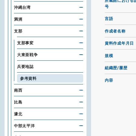
所蔵館における
号
沖縄台湾
言語
満洲
作成者名称
支那
支那事変
資料作成年月日
大東亜戦争
規模
兵要地誌
組織歴/履歴
参考資料
内容
南西
比島
濠北
中部太平洋