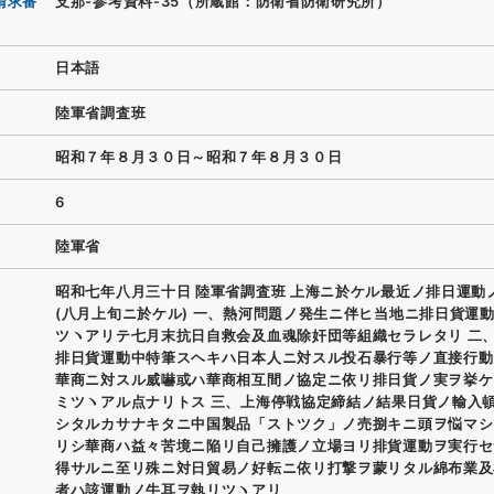
請求番
支那-参考資料-35（所蔵館：防衛省防衛研究所）
日本語
陸軍省調査班
昭和７年８月３０日～昭和７年８月３０日
6
陸軍省
昭和七年八月三十日 陸軍省調査班 上海ニ於ケル最近ノ排日運動
(八月上旬ニ於ケル) 一、熱河問題ノ発生ニ伴ヒ当地ニ排日貨運
ツヽアリテ七月末抗日自救会及血魂除奸団等組織セラレタリ 二
排日貨運動中特筆スヘキハ日本人ニ対スル投石暴行等ノ直接行動
華商ニ対スル威嚇或ハ華商相互間ノ協定ニ依リ排日貨ノ実ヲ挙ケ
ミツヽアル点ナリトス 三、上海停戦協定締結ノ結果日貨ノ輸入
シタルカサナキタニ中国製品「ストツク」ノ売捌キニ頭ヲ悩マシ
リシ華商ハ益々苦境ニ陥リ自己擁護ノ立場ヨリ排貨運動ヲ実行セ
得サルニ至リ殊ニ対日貿易ノ好転ニ依リ打撃ヲ蒙リタル綿布業及
者ハ該運動ノ牛耳ヲ執リツヽアリ