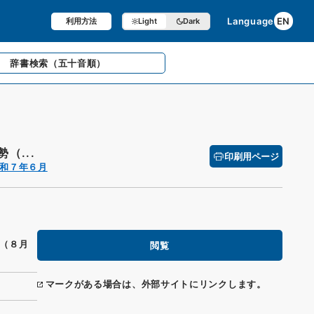
Language
EN
利用方法
Light
Dark
辞書検索
（五十音順）
（...
印刷用ページ
和７年６月
（８月
閲覧
マークがある場合は、外部サイトにリンクします。