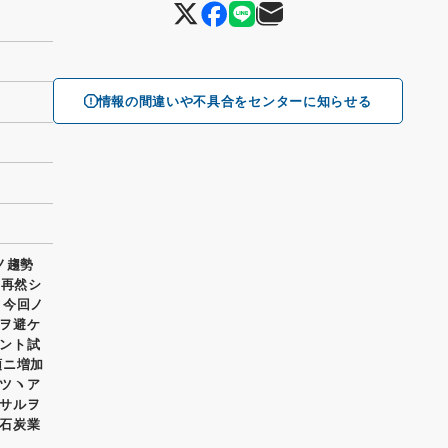
情報の間違いや不具合をセンターに知らせる
ノ趨勢
動再然シ
、今回ノ
ヲ避ケ
ント試
頓ニ増加
ツヽア
サルヲ
石炭業