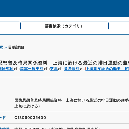
辞書検索
（カテゴリ）
索
目録詳細
思想普及時局関係資料 上海に於ける最近の排日運動の趨勢
衛研究所
陸軍一般史料
支那
参考資料
上海事変経過の概要 昭
国防思想普及時局関係資料 上海に於ける最近の排日運動の趨勢
上旬に於ける）
ード
C13050035400