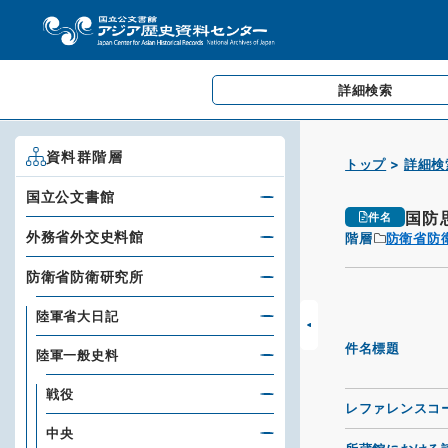
詳細検索
資料群階層
トップ
詳細検
国立公文書館
国防
件名
外務省外交史料館
階層
防衛省防
防衛省防衛研究所
陸軍省大日記
件名標題
陸軍一般史料
戦役
レファレンスコ
中央