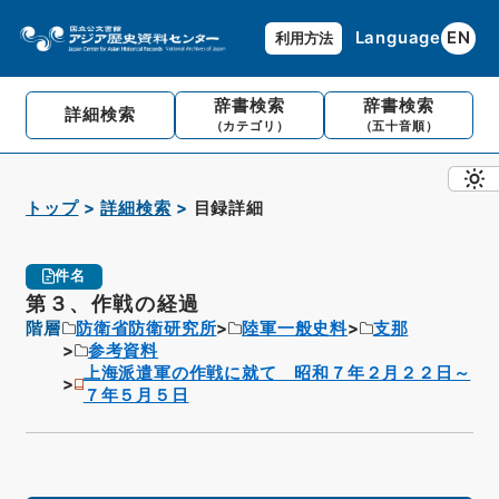
Language
EN
利用方法
辞書検索
辞書検索
詳細検索
（カテゴリ）
（五十音順）
トップ
詳細検索
目録詳細
件名
第３、作戦の経過
階層
防衛省防衛研究所
陸軍一般史料
支那
参考資料
上海派遣軍の作戦に就て 昭和７年２月２２日～
７年５月５日