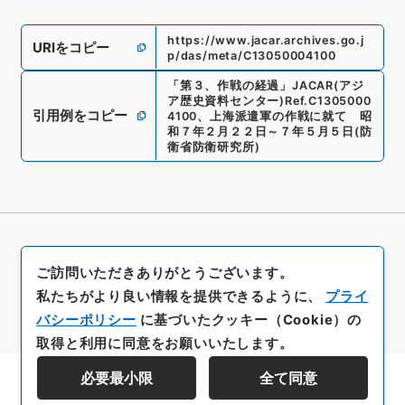
https://www.jacar.archives.go.j
URIをコピー
p/das/meta/C13050004100
「
第３、作戦の経過
」
JACAR(アジ
ア歴史資料センター)
Ref.
C1305000
引用例をコピー
4100
、
上海派遣軍の作戦に就て 昭
和７年２月２２日～７年５月５日
(
防
衛省防衛研究所
)
ご訪問いただきありがとうございます。
私たちがより良い情報を提供できるように、
プライ
バシーポリシー
に基づいたクッキー（Cookie）の
取得と利用に同意をお願いいたします。
必要最小限
全て同意
資料群階層を表示する