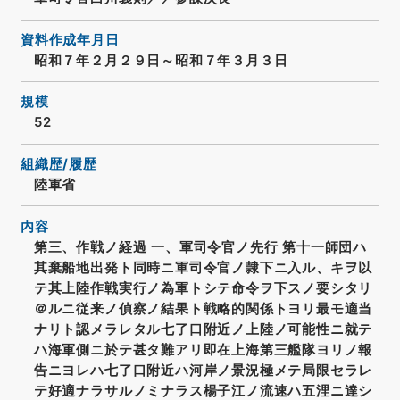
資料作成年月日
昭和７年２月２９日～昭和７年３月３日
規模
52
組織歴/履歴
陸軍省
内容
第三、作戦ノ経過 一、軍司令官ノ先行 第十一師団ハ
其棄船地出発ト同時ニ軍司令官ノ隷下ニ入ル、キヲ以
テ其上陸作戦実行ノ為軍トシテ命令ヲ下スノ要シタリ
＠ルニ従来ノ偵察ノ結果ト戦略的関係トヨリ最モ適当
ナリト認メラレタル七了口附近ノ上陸ノ可能性ニ就テ
ハ海軍側ニ於テ甚タ難アリ即在上海第三艦隊ヨリノ報
告ニヨレハ七了口附近ハ河岸ノ景況極メテ局限セラレ
テ好適ナラサルノミナラス楊子江ノ流速ハ五浬ニ達シ