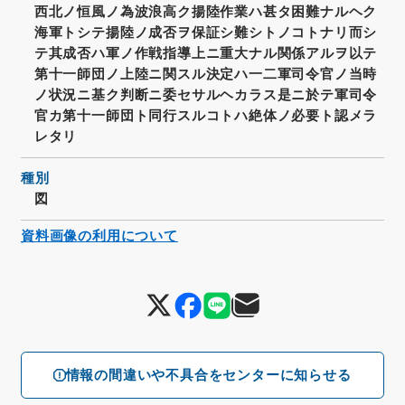
西北ノ恒風ノ為波浪高ク揚陸作業ハ甚タ困難ナルヘク
海軍トシテ揚陸ノ成否ヲ保証シ難シトノコトナリ而シ
テ其成否ハ軍ノ作戦指導上ニ重大ナル関係アルヲ以テ
第十一師団ノ上陸ニ関スル決定ハ一二軍司令官ノ当時
ノ状況ニ基ク判断ニ委セサルヘカラス是ニ於テ軍司令
官カ第十一師団ト同行スルコトハ絶体ノ必要ト認メラ
レタリ
種別
図
資料画像の利用について
情報の間違いや不具合をセンターに知らせる