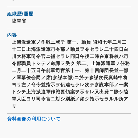
組織歴/履歴
陸軍省
内容
上海派遣軍ノ作戦ニ就テ 第一、動員 昭和七年二月二
十三日上海派遣軍司令部ノ動員ヲ令セラレ二十四日白
川大将軍司令官ニ補セラレ同日午後二時在京将校ハ司
令部職員トシテノ命課ヲ受ク 第二、上海派遣軍ノ任務
二月二十五日午前軍司官第十一、第十四師団長並一部
ノ軍幕僚会同ノ席(参謀本部)ニ於テ参謀次長真崎中将
ヨリ左ノ命令並指示ヲ伝達セラレ次テ参謀本部ノ一案
トシテ上海派遣軍作戦要領案ヲ示サレ又出発ニ際シ陸
軍大臣ヨリ司令官ニ対シ別紙ノ如ク指示セラルル所ア
リ
資料画像の利用について