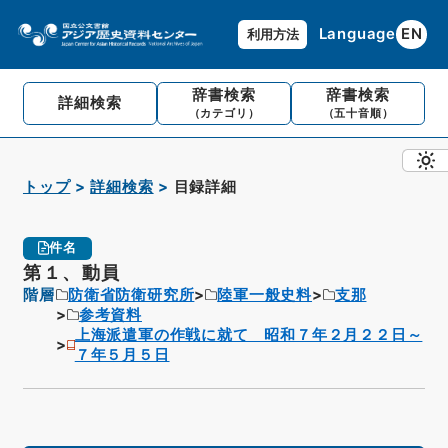
Language
EN
利用方法
辞書検索
辞書検索
詳細検索
（カテゴリ）
（五十音順）
トップ
詳細検索
目録詳細
件名
第１、動員
階層
防衛省防衛研究所
陸軍一般史料
支那
参考資料
上海派遣軍の作戦に就て 昭和７年２月２２日～
７年５月５日