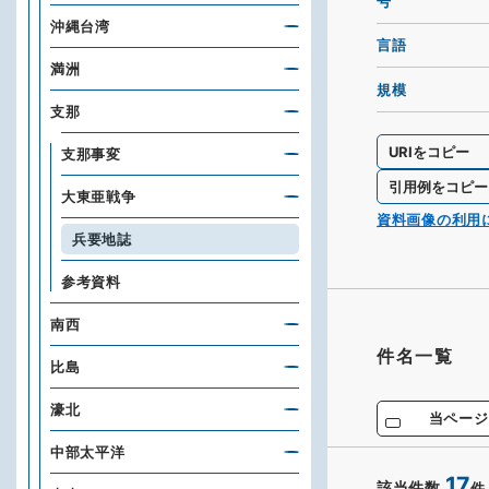
号
沖縄台湾
言語
満洲
規模
支那
URIをコピー
支那事変
引用例をコピー
大東亜戦争
資料画像の利用
兵要地誌
参考資料
南西
件名一覧
比島
濠北
当ページ
中部太平洋
17
該当件数
件