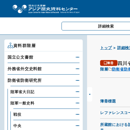
詳細検索
資料群階層
トップ
詳細検
国立公文書館
四川
簿冊
外務省外交史料館
階層
防衛省防
防衛省防衛研究所
陸軍省大日記
簿冊標題
陸軍一般史料
レファレンスコ
戦役
所蔵館における
中央