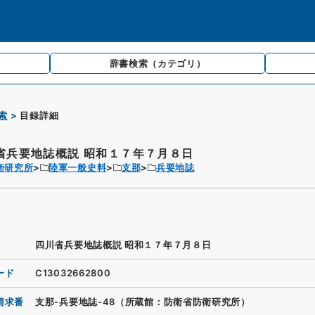
辞書検索
（カテゴリ）
索
目録詳細
省兵要地誌概説 昭和１７年７月８日
衛研究所
陸軍一般史料
支那
兵要地誌
四川省兵要地誌概説 昭和１７年７月８日
ード
C13032662800
請求番
支那-兵要地誌-48（所蔵館：防衛省防衛研究所）