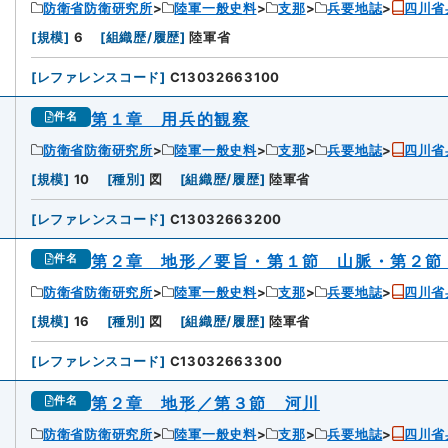
防衛省防衛研究所
陸軍一般史料
支那
兵要地誌
四川省
[
規模
]
6
[
組織歴/履歴
]
陸軍省
[
レファレンスコード
]
C13032663100
第１章 用兵的観察
件名
防衛省防衛研究所
陸軍一般史料
支那
兵要地誌
四川省
[
規模
]
10
[
種別
]
図
[
組織歴/履歴
]
陸軍省
[
レファレンスコード
]
C13032663200
第２章 地形／要旨・第１節 山脈・第２節
件名
防衛省防衛研究所
陸軍一般史料
支那
兵要地誌
四川省
[
規模
]
16
[
種別
]
図
[
組織歴/履歴
]
陸軍省
[
レファレンスコード
]
C13032663300
第２章 地形／第３節 河川
件名
防衛省防衛研究所
陸軍一般史料
支那
兵要地誌
四川省