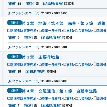
[
規模
]
14
[
種別
]
図
[
組織歴/履歴
]
陸軍省
[
レファレンスコード
]
C13032663400
第２章 地形／第４節 森林・第５節 道路
件名
防衛省防衛研究所
陸軍一般史料
支那
兵要地誌
四川省
[
規模
]
7
[
種別
]
図
[
組織歴/履歴
]
陸軍省
[
レファレンスコード
]
C13032663500
第３章 主要作戦路
件名
防衛省防衛研究所
陸軍一般史料
支那
兵要地誌
四川省
[
規模
]
15
[
組織歴/履歴
]
陸軍省
[
レファレンスコード
]
C13032663600
第４章 交通通信／第１節 自動車道路
件名
防衛省防衛研究所
陸軍一般史料
支那
兵要地誌
四川省
[
規模
]
7
[
種別
]
図
[
組織歴/履歴
]
陸軍省