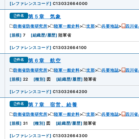
[
レファレンスコード
]
C13032664000
第５章 気象
件名
防衛省防衛研究所
陸軍一般史料
支那
兵要地誌
四川省
[
規模
]
7
[
組織歴/履歴
]
陸軍省
[
レファレンスコード
]
C13032664100
第６章 航空
件名
防衛省防衛研究所
陸軍一般史料
支那
兵要地誌
四川省
[
規模
]
22
[
種別
]
図
[
組織歴/履歴
]
陸軍省
[
レファレンスコード
]
C13032664200
第７章 宿営、給養
件名
防衛省防衛研究所
陸軍一般史料
支那
兵要地誌
四川省
[
規模
]
31
[
種別
]
図
[
組織歴/履歴
]
陸軍省
[
レファレンスコード
]
C13032664300