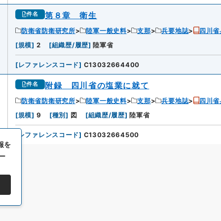
第８章 衛生
件名
防衛省防衛研究所
陸軍一般史料
支那
兵要地誌
四川省
[
規模
]
2
[
組織歴/履歴
]
陸軍省
[
レファレンスコード
]
C13032664400
附録 四川省の塩業に就て
件名
防衛省防衛研究所
陸軍一般史料
支那
兵要地誌
四川省
[
規模
]
9
[
種別
]
図
[
組織歴/履歴
]
陸軍省
[
レファレンスコード
]
C13032664500
報を
ー