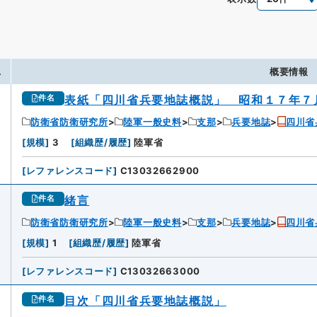
.
概要情報
表紙「四川省兵要地誌概説」 昭和１７年７
件名
防衛省防衛研究所
陸軍一般史料
支那
兵要地誌
四川省
[
規模
]
3
[
組織歴/履歴
]
陸軍省
[
レファレンスコード
]
C13032662900
緒言
件名
防衛省防衛研究所
陸軍一般史料
支那
兵要地誌
四川省
[
規模
]
1
[
組織歴/履歴
]
陸軍省
[
レファレンスコード
]
C13032663000
目次「四川省兵要地誌概説」
件名