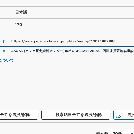
日本語
179
https://www.jacar.archives.go.jp/das/meta/C13032662800
JACAR(アジア歴史資料センター)
Ref.
C13032662800
、
四川省兵要地誌概説
について
全てを選択/解除
検索結果全てを選択/解除
選
表示数