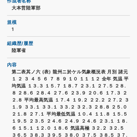
作成者名称
大本営陸軍部
規模
1
組織歴/履歴
陸軍省
内容
第二表其ノ六 (表) 龍州ニ於ケル気象概況表 月別 諸元
１ ２ ３ ４ ５ ６ ７ ８ ９ １０ １１ １２ 全年 気温 平
均気温 １３.３ １５.７ １８.７ ２３.１ ２７.５ ２８.
８ ２８.６ ２８.４ ２７.６ ２３.９ ２０.６ １７.３ ２
２.８ 平均最高気温 １７.４ １９.２ ２２.２ ２７.２ ３
１.９ ３３.１ ３３.１ ３３.２ ３２.３ ２８.８ ２５.０
２１.８ ２７.１ 平均最低気温 １０.４ １１.８ １５.５
１９.５ ２３.５ ２４.６ ２４.９ ２４.６ ２３.１ １８.
６ １５.１ １２.０ １８.６ 気温高極 ３２.２ ３２.５
３６.５ ３８.３ ３９.５ ３８.０ ３７.５ ３８.５ ３７.