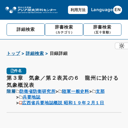
Language
EN
利用方法
辞書検索
辞書検索
詳細検索
（カテゴリ）
（五十音順）
トップ
詳細検索
目録詳細
件名
第３章 気象／第２表其の６ 龍州に於ける
気象概況表
階層
防衛省防衛研究所
陸軍一般史料
支那
兵要地誌
広西省兵要地誌概説 昭和１９年２月１日