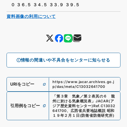
０ ３６.５ ３４.５ ３３.９ ３９.５
資料画像の利用について
情報の間違いや不具合をセンターに知らせる
https://www.jacar.archives.go.j
URIをコピー
p/das/meta/C13032641700
「
第３章 気象／第２表其の６ 龍
州に於ける気象概況表
」
JACAR(ア
引用例をコピー
ジア歴史資料センター)
Ref.
C13032
641700
、
広西省兵要地誌概説 昭和
１９年２月１日
(
防衛省防衛研究所
)