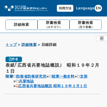
Language
EN
利用方法
辞書検索
辞書検索
詳細検索
（カテゴリ）
（五十音順）
トップ
詳細検索
目録詳細
件名
表紙｢広西省兵要地誌概説｣ 昭和１９年２月
１日
階層
防衛省防衛研究所
陸軍一般史料
支那
兵要地誌
広西省兵要地誌概説 昭和１９年２月１日