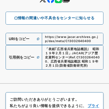
情報の間違いや不具合をセンターに知らせる
https://www.jacar.archives.go.j
URIをコピー
p/das/meta/C13032640400
「
表紙｢広西省兵要地誌概説｣ 昭和
１９年２月１日
」
JACAR(アジア歴
引用例をコピー
史資料センター)
Ref.
C1303264040
0
、
広西省兵要地誌概説 昭和１９年
２月１日
(
防衛省防衛研究所
)
ご訪問いただきありがとうございます。
私たちがより良い情報を提供できるように、
プライ