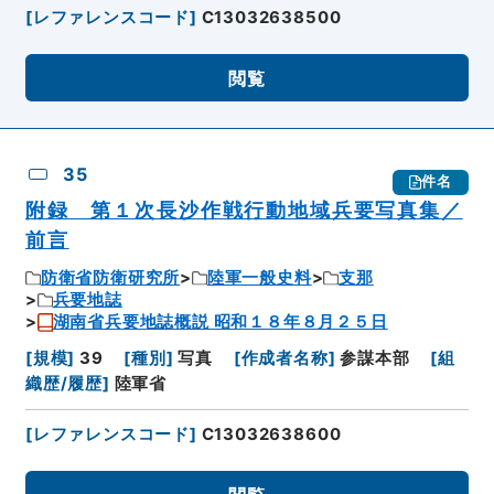
[
レファレンスコード
]
C13032638500
閲覧
35
件名
附録 第１次長沙作戦行動地域兵要写真集／
前言
防衛省防衛研究所
陸軍一般史料
支那
兵要地誌
湖南省兵要地誌概説 昭和１８年８月２５日
[
規模
]
39
[
種別
]
写真
[
作成者名称
]
参謀本部
[
組
織歴/履歴
]
陸軍省
[
レファレンスコード
]
C13032638600