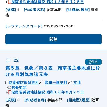
湖南省兵要地誌概説 昭和１８年８月２５日
[
規模
]
1
[
作成者名称
]
参謀本部
[
組織歴/履歴
]
陸軍
省
[
レファレンスコード
]
C13032637200
閲覧
22
件名
第５章 気象／第８表 湖南省主要地点に於
ける月別気象諸元表
防衛省防衛研究所
陸軍一般史料
支那
兵要地誌
湖南省兵要地誌概説 昭和１８年８月２５日
[
規模
]
3
[
作成者名称
]
参謀本部
[
組織歴/履歴
]
陸軍
省