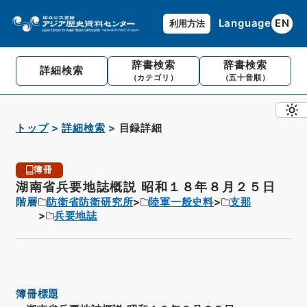
Language
EN
利用方法
辞書検索
辞書検索
詳細検索
（カテゴリ）
（五十音順）
トップ
詳細検索
目録詳細
簿冊
湖南省兵要地誌概説 昭和１８年８月２５日
階層
防衛省防衛研究所
陸軍一般史料
支那
兵要地誌
簿冊標題