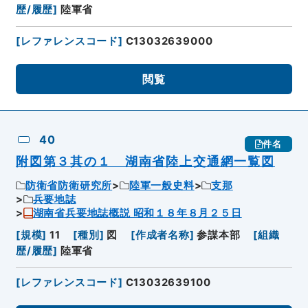
歴/履歴
]
陸軍省
[
レファレンスコード
]
C13032639000
閲覧
40
件名
附図第３其の１ 湖南省陸上交通網一覧図
防衛省防衛研究所
陸軍一般史料
支那
兵要地誌
湖南省兵要地誌概説 昭和１８年８月２５日
[
規模
]
11
[
種別
]
図
[
作成者名称
]
参謀本部
[
組織
歴/履歴
]
陸軍省
[
レファレンスコード
]
C13032639100