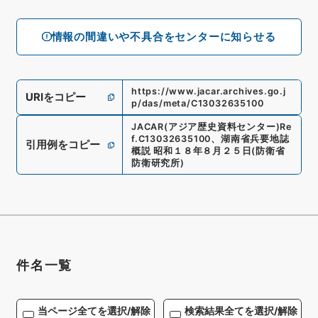
情報の間違いや不具合をセンターに知らせる
https://www.jacar.archives.go.j
URIをコピー
p/das/meta/C13032635100
JACAR(アジア歴史資料センター)
Re
f.
C13032635100
、
湖南省兵要地誌
引用例をコピー
概説 昭和１８年８月２５日
(
防衛省
防衛研究所
)
件名一覧
当ページ全てを選択/解除
検索結果全てを選択/解除