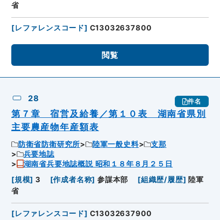
省
[
レファレンスコード
]
C13032637800
閲覧
28
件名
第７章 宿営及給養／第１０表 湖南省県別
主要農産物年産額表
防衛省防衛研究所
陸軍一般史料
支那
兵要地誌
湖南省兵要地誌概説 昭和１８年８月２５日
[
規模
]
3
[
作成者名称
]
参謀本部
[
組織歴/履歴
]
陸軍
省
[
レファレンスコード
]
C13032637900