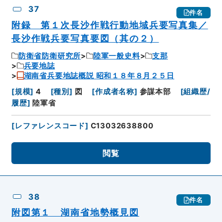
37
件名
附録 第１次長沙作戦行動地域兵要写真集／
長沙作戦兵要写真要図（其の２）
防衛省防衛研究所
陸軍一般史料
支那
兵要地誌
湖南省兵要地誌概説 昭和１８年８月２５日
[
規模
]
4
[
種別
]
図
[
作成者名称
]
参謀本部
[
組織歴/
履歴
]
陸軍省
[
レファレンスコード
]
C13032638800
閲覧
38
件名
附図第１ 湖南省地勢概見図