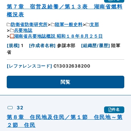
第７章 宿営及給養／第１３表 湖南省燃料
概況表
防衛省防衛研究所
陸軍一般史料
支那
兵要地誌
湖南省兵要地誌概説 昭和１８年８月２５日
[
規模
]
1
[
作成者名称
]
参謀本部
[
組織歴/履歴
]
陸軍
省
[
レファレンスコード
]
C13032638200
閲覧
32
件名
第８章 住民地及住民／第１節 住民地～第
２節 住民