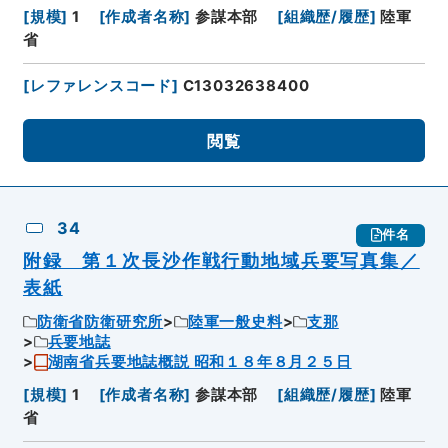
[
規模
]
1
[
作成者名称
]
参謀本部
[
組織歴/履歴
]
陸軍
省
[
レファレンスコード
]
C13032638400
閲覧
34
件名
附録 第１次長沙作戦行動地域兵要写真集／
表紙
防衛省防衛研究所
陸軍一般史料
支那
兵要地誌
湖南省兵要地誌概説 昭和１８年８月２５日
[
規模
]
1
[
作成者名称
]
参謀本部
[
組織歴/履歴
]
陸軍
省