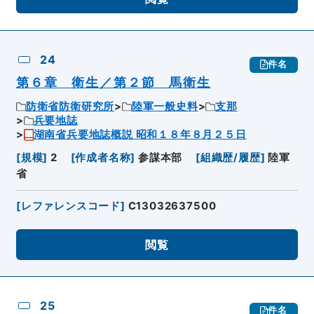
24
件名
第６章 衛生／第２節 馬衛生
防衛省防衛研究所
陸軍一般史料
支那
兵要地誌
湖南省兵要地誌概説 昭和１８年８月２５日
[
規模
]
2
[
作成者名称
]
参謀本部
[
組織歴/履歴
]
陸軍
省
[
レファレンスコード
]
C13032637500
閲覧
25
件名