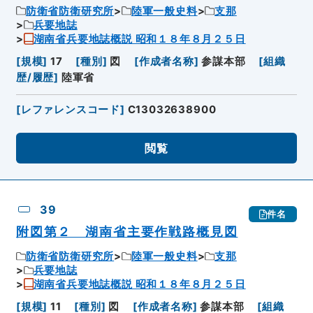
防衛省防衛研究所
陸軍一般史料
支那
兵要地誌
湖南省兵要地誌概説 昭和１８年８月２５日
[
規模
]
17
[
種別
]
図
[
作成者名称
]
参謀本部
[
組織
歴/履歴
]
陸軍省
[
レファレンスコード
]
C13032638900
閲覧
39
件名
附図第２ 湖南省主要作戦路概見図
防衛省防衛研究所
陸軍一般史料
支那
兵要地誌
湖南省兵要地誌概説 昭和１８年８月２５日
[
規模
]
11
[
種別
]
図
[
作成者名称
]
参謀本部
[
組織