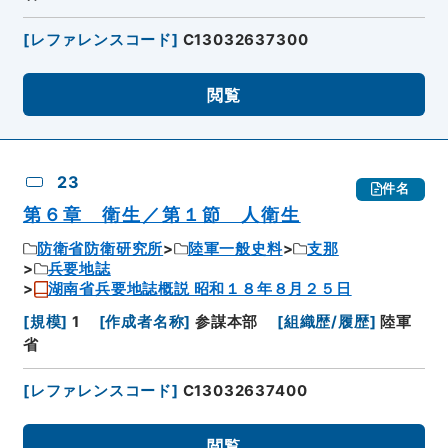
[
レファレンスコード
]
C13032637300
閲覧
23
件名
第６章 衛生／第１節 人衛生
防衛省防衛研究所
陸軍一般史料
支那
兵要地誌
湖南省兵要地誌概説 昭和１８年８月２５日
[
規模
]
1
[
作成者名称
]
参謀本部
[
組織歴/履歴
]
陸軍
省
[
レファレンスコード
]
C13032637400
閲覧