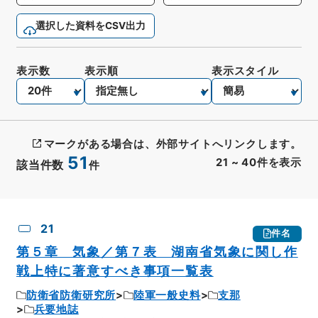
選択した資料をCSV出力
表示数
表示順
表示スタイル
マークがある場合は、外部サイトへリンクします。
51
21
~
40
件を表示
該当件数
件
CSV出力
No.
概要情報
画像等
21
件名
第５章 気象／第７表 湖南省気象に関し作
戦上特に著意すべき事項一覧表
防衛省防衛研究所
陸軍一般史料
支那
兵要地誌