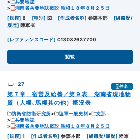
兵要地誌
湖南省兵要地誌概説 昭和１８年８月２５日
[
規模
]
8
[
種別
]
図
[
作成者名称
]
参謀本部
[
組織歴/
履歴
]
陸軍省
[
レファレンスコード
]
C13032637700
閲覧
27
件名
第７章 宿営及給養／第９表 湖南省現地物
資（人糧､馬糧其の他）概況表
防衛省防衛研究所
陸軍一般史料
支那
兵要地誌
湖南省兵要地誌概説 昭和１８年８月２５日
[
規模
]
1
[
作成者名称
]
参謀本部
[
組織歴/履歴
]
陸軍