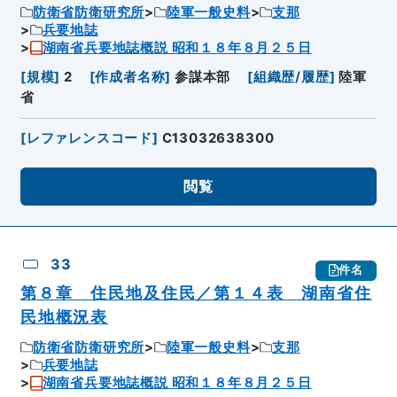
防衛省防衛研究所
陸軍一般史料
支那
兵要地誌
湖南省兵要地誌概説 昭和１８年８月２５日
[
規模
]
2
[
作成者名称
]
参謀本部
[
組織歴/履歴
]
陸軍
省
[
レファレンスコード
]
C13032638300
閲覧
33
件名
第８章 住民地及住民／第１４表 湖南省住
民地概況表
防衛省防衛研究所
陸軍一般史料
支那
兵要地誌
湖南省兵要地誌概説 昭和１８年８月２５日