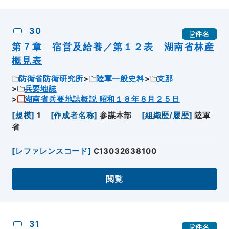
30
件名
第７章 宿営及給養／第１２表 湖南省林産
概見表
防衛省防衛研究所
陸軍一般史料
支那
兵要地誌
湖南省兵要地誌概説 昭和１８年８月２５日
[
規模
]
1
[
作成者名称
]
参謀本部
[
組織歴/履歴
]
陸軍
省
[
レファレンスコード
]
C13032638100
閲覧
31
件名