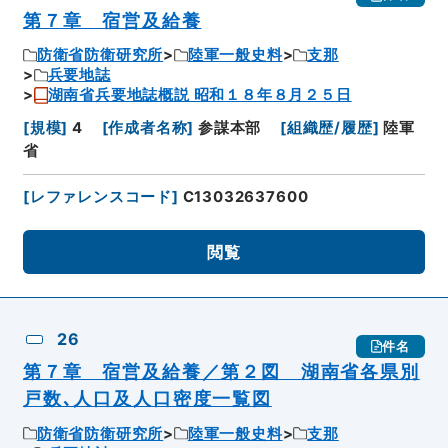
第７章 宿営及給養
防衛省防衛研究所
陸軍一般史料
支那
兵要地誌
湖南省兵要地誌概説 昭和１８年８月２５日
[
規模
]
4
[
作成者名称
]
参謀本部
[
組織歴/履歴
]
陸軍
省
[
レファレンスコード
]
C13032637600
閲覧
26
件名
第７章 宿営及給養／第２図 湖南省各県別
戸数､人口及人口密度一覧図
防衛省防衛研究所
陸軍一般史料
支那