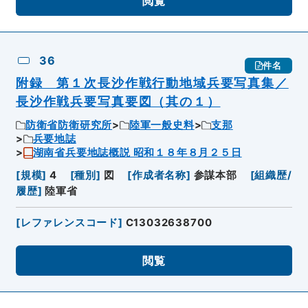
閲覧
36
件名
附録 第１次長沙作戦行動地域兵要写真集／
長沙作戦兵要写真要図（其の１）
防衛省防衛研究所
陸軍一般史料
支那
兵要地誌
湖南省兵要地誌概説 昭和１８年８月２５日
[
規模
]
4
[
種別
]
図
[
作成者名称
]
参謀本部
[
組織歴/
履歴
]
陸軍省
[
レファレンスコード
]
C13032638700
閲覧