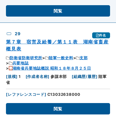
閲覧
29
件名
第７章 宿営及給養／第１１表 湖南省畜産
概見表
防衛省防衛研究所
陸軍一般史料
支那
兵要地誌
湖南省兵要地誌概説 昭和１８年８月２５日
[
規模
]
1
[
作成者名称
]
参謀本部
[
組織歴/履歴
]
陸軍
省
[
レファレンスコード
]
C13032638000
閲覧