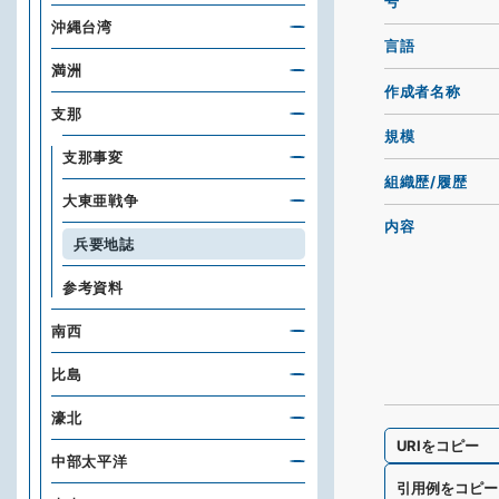
号
沖縄台湾
言語
満洲
作成者名称
支那
規模
支那事変
組織歴/履歴
大東亜戦争
内容
兵要地誌
参考資料
南西
比島
濠北
URIをコピー
中部太平洋
引用例をコピー