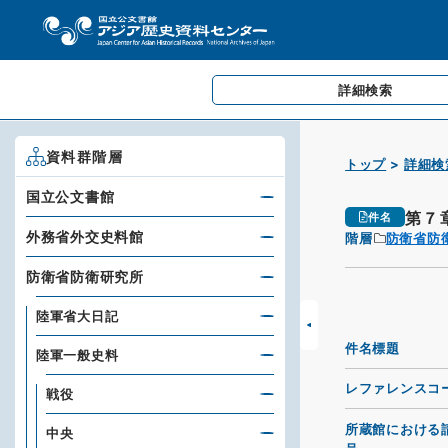
詳細検索
資料群階層
トップ
詳細検
国立公文書館
第７
件名
外務省外交史料館
階層
防衛省防
防衛省防衛研究所
陸軍省大日記
件名標題
陸軍一般史料
レファレンスコ
戦役
所蔵館における
中央