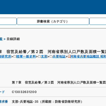
辞書検索
（カテゴリ）
索
目録詳細
章 宿営及給養／第２図 河南省県別人口戸数及面積一覧
衛研究所
陸軍一般史料
支那
兵要地誌
河南省兵要地誌概説 昭
第７章 宿営及給養／第２図 河南省県別人口戸数及面積一覧図
ード
C13032631200
請求番
支那-兵要地誌-35（所蔵館：防衛省防衛研究所）