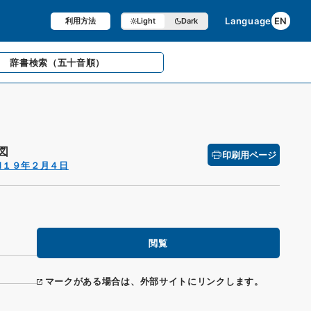
Language
EN
利用方法
Light
Dark
辞書検索
（五十音順）
図
印刷用ページ
和１９年２月４日
閲覧
マークがある場合は、外部サイトにリンクします。