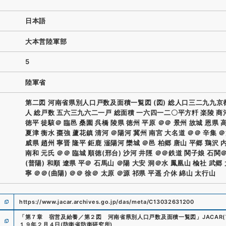
日本語
大本営陸軍部
5
陸軍省
第二図 河南省県別人口戸数及面積一覧図 (図) 総人口三二九九京
人 総戸数 五六三九六二一戸 総面積 一六四一二〇平方粁 楽陵 商
徳平 徒駭＠ 臨邑 桑園 呉橋 陵県 徳州 平原 ＠＠ 景州 故城 恩県 
夏津 衡水 棗強 蘆花鎮 清河 ＠陽河 冀州 南宮 大名道 ＠＠ 辛集 
威県 趙州 寧晋 隆平 鉅鹿 滏陽河 欒城 ＠邑 柏郷 唐山 平郷 鶏沢 
南和 元氏 ＠＠ 臨城 順徳(邢台) 沙河 井陘 ＠＠鉄道 関子娘 石関
(普陽) 和順 遼県 平＠ 石馬山 ＠陽 大安 洞＠水 鳳凰山 楡社 武郷 
寧 ＠＠(曲陽) ＠＠ 徐＠ 太原 ＠源 祁県 平遥 介休 綿山 太行山
https://www.jacar.archives.go.jp/das/meta/C13032631200
「
第７章 宿営及給養／第２図 河南省県別人口戸数及面積一覧図
」
JACA
１９年２月４日
(
防衛省防衛研究所
)