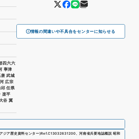
情報の間違いや不具合をセンターに知らせる
都四六六
河 寧津
高唐 武城
＠河 広宗
内邱 任県
＠ 楽平
大谷 冀
R(アジア歴史資料センター)
Ref.
C13032631200
、
河南省兵要地誌概説 昭和