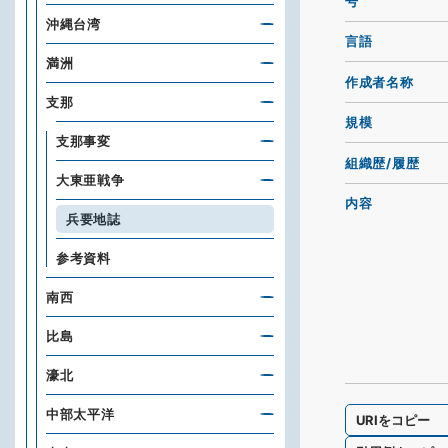
号
沖縄台湾
言語
満洲
作成者名称
支那
規模
支那事変
組織歴/履歴
大東亜戦争
内容
兵要地誌
参考資料
南西
比島
濠北
中部太平洋
URIをコピー