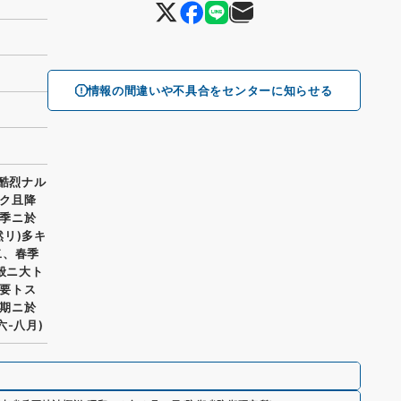
情報の間違いや不具合をセンターに知らせる
ニ酷烈ナル
ク且降
季ニ於
リ)多キ
二、春季
般ニ大ト
要トス
期ニ於
-八月)