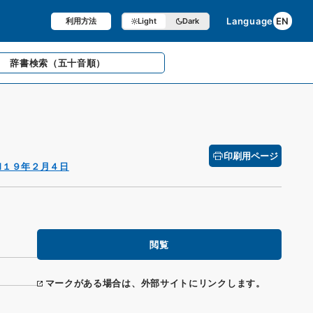
Language
EN
利用方法
Light
Dark
辞書検索
（五十音順）
印刷用ページ
和１９年２月４日
閲覧
マークがある場合は、外部サイトにリンクします。