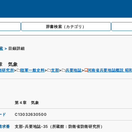
辞書検索
（カテゴリ）
索
目録詳細
章 気象
衛研究所
陸軍一般史料
支那
兵要地誌
河南省兵要地誌概説 昭
第４章 気象
ード
C13032630500
請求番
支那-兵要地誌-35（所蔵館：防衛省防衛研究所）