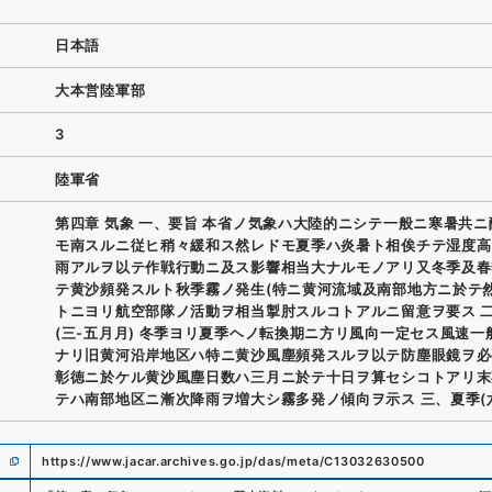
日本語
大本営陸軍部
3
陸軍省
第四章 気象 一、要旨 本省ノ気象ハ大陸的ニシテ一般ニ寒暑共
モ南スルニ従ヒ稍々緩和ス然レドモ夏季ハ炎暑ト相俟チテ湿度高
雨アルヲ以テ作戦行動ニ及ス影響相当大ナルモノアリ又冬季及春
テ黄沙頻発スルト秋季霧ノ発生(特ニ黄河流域及南部地方ニ於テ然
トニヨリ航空部隊ノ活動ヲ相当掣肘スルコトアルニ留意ヲ要ス 
(三-五月月) 冬季ヨリ夏季ヘノ転換期ニ方リ風向一定セス風速一
ナリ旧黄河沿岸地区ハ特ニ黄沙風塵頻発スルヲ以テ防塵眼鏡ヲ必
彰徳ニ於ケル黄沙風塵日数ハ三月ニ於テ十日ヲ算セシコトアリ末
テハ南部地区ニ漸次降雨ヲ増大シ霧多発ノ傾向ヲ示ス 三、夏季(六
https://www.jacar.archives.go.jp/das/meta/C13032630500