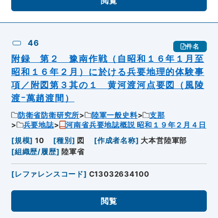
閲覧
46
件名
附録 第２ 豫南作戦（自昭和１６年１月至
昭和１６年２月）に於ける兵要地理的体験事
項／附図第３其の１ 黄河渡河点要図（風陵
渡ｰ萬趙渡間）
防衛省防衛研究所
陸軍一般史料
支那
兵要地誌
河南省兵要地誌概説 昭和１９年２月４日
[
規模
]
10
[
種別
]
図
[
作成者名称
]
大本営陸軍部
[
組織歴/履歴
]
陸軍省
[
レファレンスコード
]
C13032634100
閲覧