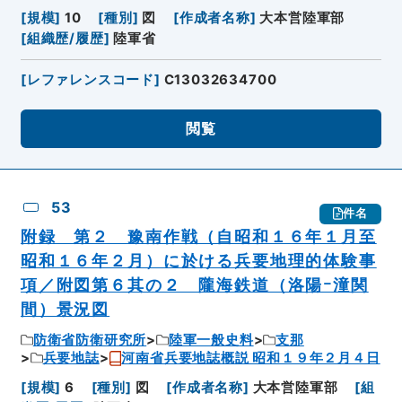
[
規模
]
10
[
種別
]
図
[
作成者名称
]
大本営陸軍部
[
組織歴/履歴
]
陸軍省
[
レファレンスコード
]
C13032634700
閲覧
53
件名
附録 第２ 豫南作戦（自昭和１６年１月至
昭和１６年２月）に於ける兵要地理的体験事
項／附図第６其の２ 隴海鉄道（洛陽ｰ潼関
間）景況図
防衛省防衛研究所
陸軍一般史料
支那
兵要地誌
河南省兵要地誌概説 昭和１９年２月４日
[
規模
]
6
[
種別
]
図
[
作成者名称
]
大本営陸軍部
[
組