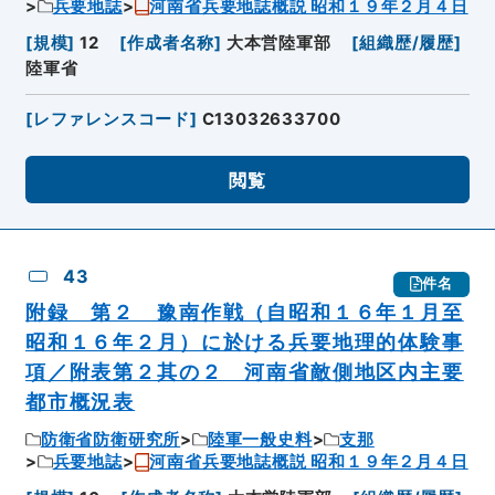
兵要地誌
河南省兵要地誌概説 昭和１９年２月４日
[
規模
]
12
[
作成者名称
]
大本営陸軍部
[
組織歴/履歴
]
陸軍省
[
レファレンスコード
]
C13032633700
閲覧
43
件名
附録 第２ 豫南作戦（自昭和１６年１月至
昭和１６年２月）に於ける兵要地理的体験事
項／附表第２其の２ 河南省敵側地区内主要
都市概況表
防衛省防衛研究所
陸軍一般史料
支那
兵要地誌
河南省兵要地誌概説 昭和１９年２月４日