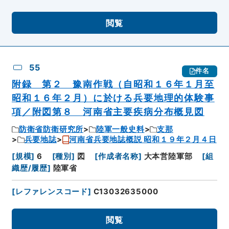
閲覧
55
件名
附録 第２ 豫南作戦（自昭和１６年１月至
昭和１６年２月）に於ける兵要地理的体験事
項／附図第８ 河南省主要疾病分布概見図
防衛省防衛研究所
陸軍一般史料
支那
兵要地誌
河南省兵要地誌概説 昭和１９年２月４日
[
規模
]
6
[
種別
]
図
[
作成者名称
]
大本営陸軍部
[
組
織歴/履歴
]
陸軍省
[
レファレンスコード
]
C13032635000
閲覧