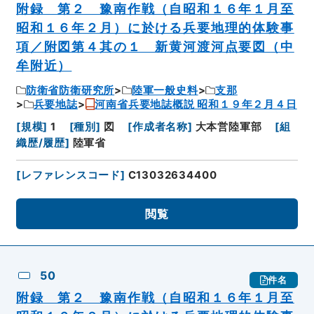
附録 第２ 豫南作戦（自昭和１６年１月至
昭和１６年２月）に於ける兵要地理的体験事
項／附図第４其の１ 新黄河渡河点要図（中
牟附近）
防衛省防衛研究所
陸軍一般史料
支那
兵要地誌
河南省兵要地誌概説 昭和１９年２月４日
[
規模
]
1
[
種別
]
図
[
作成者名称
]
大本営陸軍部
[
組
織歴/履歴
]
陸軍省
[
レファレンスコード
]
C13032634400
閲覧
50
件名
附録 第２ 豫南作戦（自昭和１６年１月至