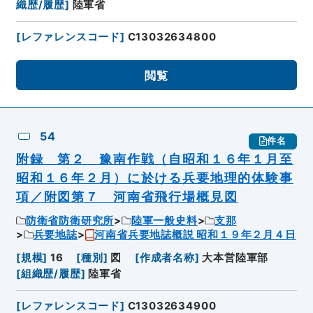
織歴/履歴
]
陸軍省
[
レファレンスコード
]
C13032634800
閲覧
54
件名
附録 第２ 豫南作戦（自昭和１６年１月至
昭和１６年２月）に於ける兵要地理的体験事
項／附図第７ 河南省飛行場概見図
防衛省防衛研究所
陸軍一般史料
支那
兵要地誌
河南省兵要地誌概説 昭和１９年２月４日
[
規模
]
16
[
種別
]
図
[
作成者名称
]
大本営陸軍部
[
組織歴/履歴
]
陸軍省
[
レファレンスコード
]
C13032634900