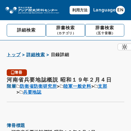
Language
EN
利用方法
辞書検索
辞書検索
詳細検索
（カテゴリ）
（五十音順）
トップ
詳細検索
目録詳細
簿冊
河南省兵要地誌概説 昭和１９年２月４日
階層
防衛省防衛研究所
陸軍一般史料
支那
兵要地誌
簿冊標題