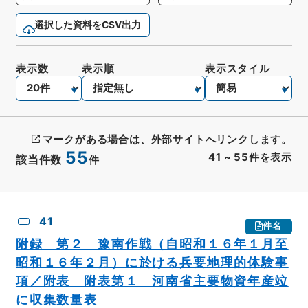
選択した資料をCSV出力
表示数
表示順
表示スタイル
マークがある場合は、外部サイトへリンクします。
55
41
~
55
件を表示
該当件数
件
CSV出力
No.
概要情報
画像等
41
件名
附録 第２ 豫南作戦（自昭和１６年１月至
昭和１６年２月）に於ける兵要地理的体験事
項／附表 附表第１ 河南省主要物資年産竝
に収集数量表