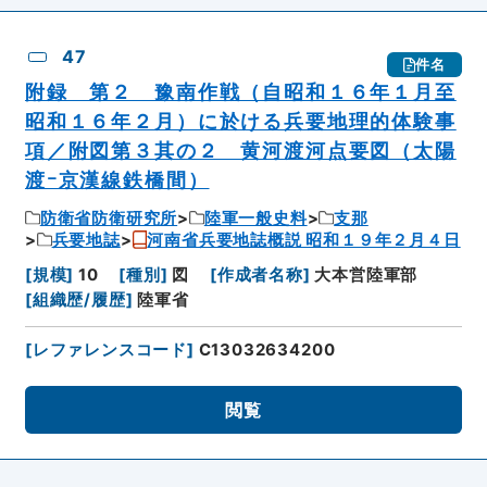
47
件名
附録 第２ 豫南作戦（自昭和１６年１月至
昭和１６年２月）に於ける兵要地理的体験事
項／附図第３其の２ 黄河渡河点要図（太陽
渡ｰ京漢線鉄橋間）
防衛省防衛研究所
陸軍一般史料
支那
兵要地誌
河南省兵要地誌概説 昭和１９年２月４日
[
規模
]
10
[
種別
]
図
[
作成者名称
]
大本営陸軍部
[
組織歴/履歴
]
陸軍省
[
レファレンスコード
]
C13032634200
閲覧