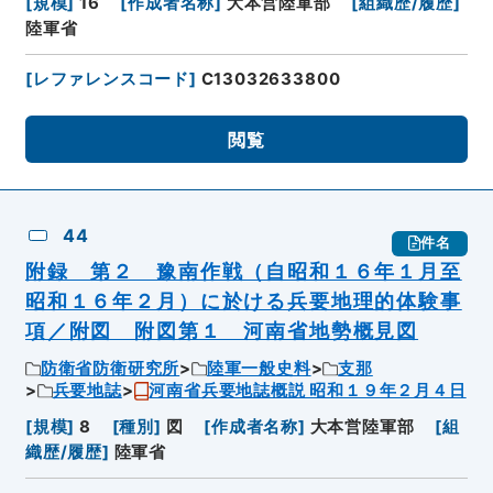
[
規模
]
16
[
作成者名称
]
大本営陸軍部
[
組織歴/履歴
]
陸軍省
[
レファレンスコード
]
C13032633800
閲覧
44
件名
附録 第２ 豫南作戦（自昭和１６年１月至
昭和１６年２月）に於ける兵要地理的体験事
項／附図 附図第１ 河南省地勢概見図
防衛省防衛研究所
陸軍一般史料
支那
兵要地誌
河南省兵要地誌概説 昭和１９年２月４日
[
規模
]
8
[
種別
]
図
[
作成者名称
]
大本営陸軍部
[
組
織歴/履歴
]
陸軍省