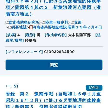
昭和１６年２月）に於ける兵要地理的体験事
項／附図第４其の２ 新黄河渡河点要図（淮
陽南方地区）
防衛省防衛研究所
陸軍一般史料
支那
兵要地誌
河南省兵要地誌概説 昭和１９年２月４日
[
規模
]
4
[
種別
]
図
[
作成者名称
]
大本営陸軍部
[
組
織歴/履歴
]
陸軍省
[
レファレンスコード
]
C13032634500
閲覧
51
件名
附録 第２ 豫南作戦（自昭和１６年１月至
昭和１６年２月）に於ける兵要地理的体験事
項／附図第５ 河南省道路網概見図