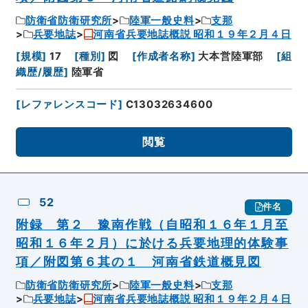
防衛省防衛研究所
陸軍一般史料
支那
兵要地誌
河南省兵要地誌概説 昭和１９年２月４日
[
規模
]
17
[
種別
]
図
[
作成者名称
]
大本営陸軍部
[
組
織歴/履歴
]
陸軍省
[
レファレンスコード
]
C13032634600
閲覧
52
件名
附録 第２ 豫南作戦（自昭和１６年１月至
昭和１６年２月）に於ける兵要地理的体験事
項／附図第６其の１ 河南省鉄道概見図
防衛省防衛研究所
陸軍一般史料
支那
兵要地誌
河南省兵要地誌概説 昭和１９年２月４日