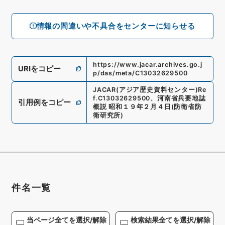
情報の間違いや不具合をセンターに知らせる
https://www.jacar.archives.go.j
URIをコピー
p/das/meta/C13032629500
JACAR(アジア歴史資料センター)
Re
f.
C13032629500
、
河南省兵要地誌
引用例をコピー
概説 昭和１９年２月４日
(
防衛省防
衛研究所
)
件名一覧
当ページ全てを選択/解除
検索結果全てを選択/解除