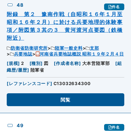
48
件名
附録 第２ 豫南作戦（自昭和１６年１月至
昭和１６年２月）に於ける兵要地理的体験事
項／附図第３其の３ 黄河渡河点要図（鉄橋
附近）
防衛省防衛研究所
陸軍一般史料
支那
兵要地誌
河南省兵要地誌概説 昭和１９年２月４日
[
規模
]
2
[
種別
]
図
[
作成者名称
]
大本営陸軍部
[
組
織歴/履歴
]
陸軍省
[
レファレンスコード
]
C13032634300
閲覧
49
件名