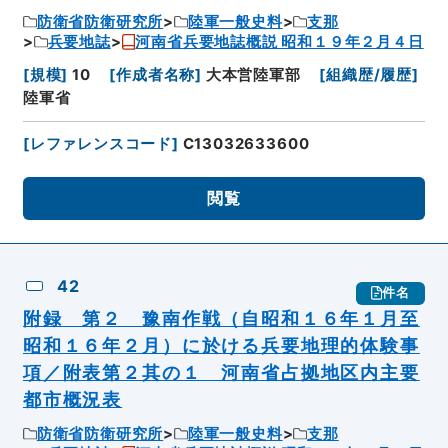
防衛省防衛研究所
陸軍一般史料
支那
兵要地誌
河南省兵要地誌概説 昭和１９年２月４日
[
規模
]
10
[
作成者名称
]
大本営陸軍部
[
組織歴/履歴
]
陸軍省
[
レファレンスコード
]
C13032633600
閲覧
42
件名
附録 第２ 豫南作戦（自昭和１６年１月至
昭和１６年２月）に於ける兵要地理的体験事
項／附表第２其の１ 河南省占拠地区内主要
都市概況表
防衛省防衛研究所
陸軍一般史料
支那