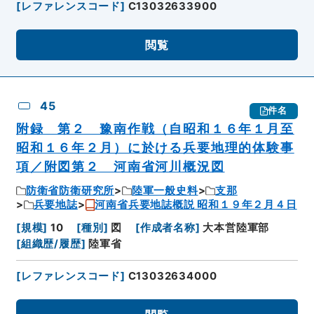
[
レファレンスコード
]
C13032633900
閲覧
45
件名
附録 第２ 豫南作戦（自昭和１６年１月至
昭和１６年２月）に於ける兵要地理的体験事
項／附図第２ 河南省河川概況図
防衛省防衛研究所
陸軍一般史料
支那
兵要地誌
河南省兵要地誌概説 昭和１９年２月４日
[
規模
]
10
[
種別
]
図
[
作成者名称
]
大本営陸軍部
[
組織歴/履歴
]
陸軍省
[
レファレンスコード
]
C13032634000